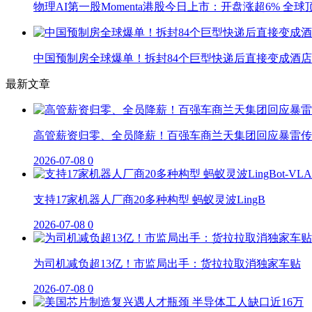
物理AI第一股Momenta港股今日上市：开盘涨超6% 全
中国预制房全球爆单！拆封84个巨型快递后直接变成酒店
最新文章
高管薪资归零、全员降薪！百强车商兰天集团回应暴雷传
2026-07-08
0
支持17家机器人厂商20多种构型 蚂蚁灵波LingB
2026-07-08
0
为司机减负超13亿！市监局出手：货拉拉取消独家车贴
2026-07-08
0