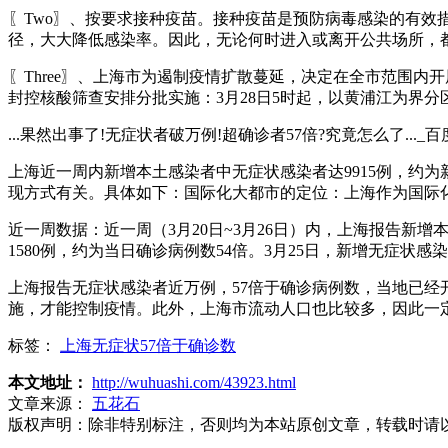
〖Two〗、按要求接种疫苗。接种疫苗是预防病毒感染的有
径，大大降低感染率。因此，无论何时进入或离开公共场所，
〖Three〗、上海市为遏制疫情扩散蔓延，决定在全市范围内
封控核酸筛查安排分批实施：3月28日5时起，以黄浦江为界
...果然出事了!无症状者破万例!超确诊者57倍?究竟怎么了..._百度
上海近一周内新增本土感染者中无症状感染者达9915例，约
现方式有关。具体如下：国际化大都市的定位：上海作为国际
近一周数据：近一周（3月20日~3月26日）内，上海报告新增
1580例，约为当日确诊病例数54倍。3月25日，新增无症状感
上海报告无症状感染者近万例，57倍于确诊病例数，当地已
施，才能控制疫情。此外，上海市流动人口也比较多，因此一
标签：
上海无症状57倍于确诊数
本文地址：
http://wuhuashi.com/43923.html
文章来源：
五花石
版权声明：
除非特别标注，否则均为本站原创文章，转载时请