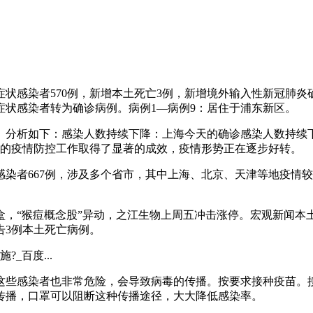
，无症状感染者570例，新增本土死亡3例，新增境外输入性新冠肺
症状感染者转为确诊病例。病例1—病例9：居住于浦东新区。
分析如下：感染人数持续下降：上海今天的确诊感染人数持续下降
海的疫情防控工作取得了显著的成效，疫情形势正在逐步好转。
无症状感染者667例，涉及多个省市，其中上海、北京、天津等地
“猴痘概念股”异动，之江生物上周五冲击涨停。宏观新闻本土疫
报告3例本土死亡病例。
_百度...
这些感染者也非常危险，会导致病毒的传播。按要求接种疫苗。
传播，口罩可以阻断这种传播途径，大大降低感染率。