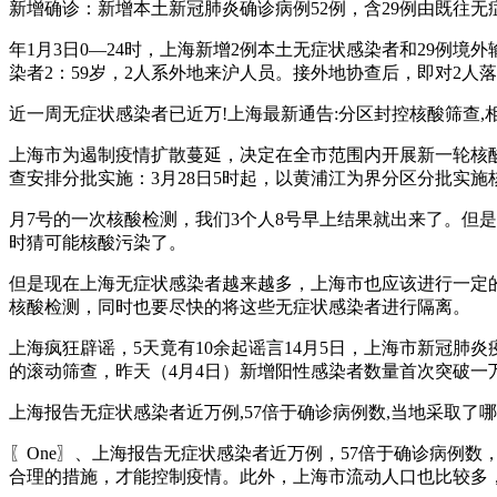
新增确诊：新增本土新冠肺炎确诊病例52例，含29例由既往无
年1月3日0—24时，上海新增2例本土无症状感染者和29例
染者2：59岁，2人系外地来沪人员。接外地协查后，即对2
近一周无症状感染者已近万!上海最新通告:分区封控核酸筛查,相信
上海市为遏制疫情扩散蔓延，决定在全市范围内开展新一轮核酸筛
查安排分批实施：3月28日5时起，以黄浦江为界分区分批实施
月7号的一次核酸检测，我们3个人8号早上结果就出来了。但
时猜可能核酸污染了。
但是现在上海无症状感染者越来越多，上海市也应该进行一定
核酸检测，同时也要尽快的将这些无症状感染者进行隔离。
上海疯狂辟谣，5天竟有10余起谣言14月5日，上海市新冠
的滚动筛查，昨天（4月4日）新增阳性感染者数量首次突破一万
上海报告无症状感染者近万例,57倍于确诊病例数,当地采取了哪些
〖One〗、上海报告无症状感染者近万例，57倍于确诊病例
合理的措施，才能控制疫情。此外，上海市流动人口也比较多