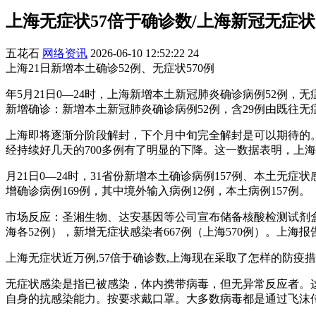
上海无症状57倍于确诊数/上海新冠无症状
五花石
网络资讯
2026-06-10 12:52:22
24
上海21日新增本土确诊52例、无症状570例
年5月21日0—24时，上海新增本土新冠肺炎确诊病例52例
新增确诊：新增本土新冠肺炎确诊病例52例，含29例由既往无
上海即将逐渐分阶段解封，下个月中旬完全解封是可以期待的。
经持续好几天的700多例有了明显的下降。这一数据表明，上
月21日0—24时，31省份新增本土确诊病例157例、本土
增确诊病例169例，其中境外输入病例12例，本土病例157例。
市场反应：圣湘生物、达安基因等公司宣布储备核酸检测试剂盒，
海各52例），新增无症状感染者667例（上海570例）。上海
上海无症状近万例,57倍于确诊数,上海现在采取了怎样的防疫措施?
无症状感染是指已被感染，体内携带病毒，但无异常反应者。
自身的抗感染能力。按要求戴口罩。大多数病毒都是通过飞沫