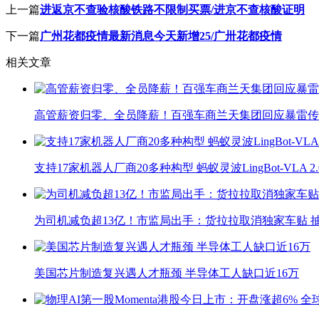
上一篇
进返京不查验核酸铁路不限制买票/进京不查核酸证明
下一篇
广州花都疫情最新消息今天新增25/广卅花都疫情
相关文章
高管薪资归零、全员降薪！百强车商兰天集团回应暴雷传
支持17家机器人厂商20多种构型 蚂蚁灵波LingBot-VLA 
为司机减负超13亿！市监局出手：货拉拉取消独家车贴 抽
美国芯片制造复兴遇人才瓶颈 半导体工人缺口近16万