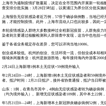
上海市为遏制疫情扩散蔓延，决定在全市范围内开展新一轮核酸筛
查安排分批实施：3月28日5时起，以黄浦江为界分区分批实施
上海报告无症状感染者近万例，57倍于确诊病例数，当地已
施，才能控制疫情。此外，上海市流动人口也比较多，因此一
本轮疫情感染人群绝大多数接种过全程新冠疫苗，人群免疫力
染者则主要通过核酸检测和人群筛查中发现，这当中也包括一
鉴于各省业务规定存在差异，您可以详询当地10086。
创业成本较低。杭州的创业、生活环境一流，但创业成本却相对
领域休闲服务业：杭州是旅游胜地，每年接待海内外游客2000
2月24日上海新增1例本土无症状+59例境外输入
年2月24日0—24时，上海新增1例本土无症状感染者和59
者。抵沪时间：2月21日抵沪，接外省协查通报，抵沪当日即
山东：1例，在青岛市其中，4例由无症状感染者转为确诊病例，
（均为境外输入）。新增无症状感染者109例，其中本土22
年5月21日0—24时，上海新增本土新冠肺炎确诊病例52例