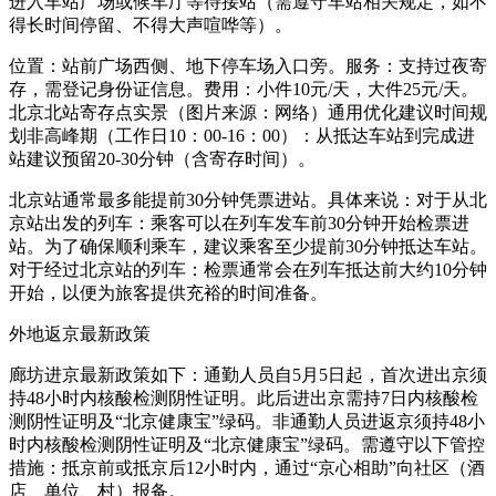
进入车站广场或候车厅等待接站（需遵守车站相关规定，如不
得长时间停留、不得大声喧哗等）。
位置：站前广场西侧、地下停车场入口旁。服务：支持过夜寄
存，需登记身份证信息。费用：小件10元/天，大件25元/天。
北京北站寄存点实景（图片来源：网络）通用优化建议时间规
划非高峰期（工作日10：00-16：00）：从抵达车站到完成进
站建议预留20-30分钟（含寄存时间）。
北京站通常最多能提前30分钟凭票进站。具体来说：对于从北
京站出发的列车：乘客可以在列车发车前30分钟开始检票进
站。为了确保顺利乘车，建议乘客至少提前30分钟抵达车站。
对于经过北京站的列车：检票通常会在列车抵达前大约10分钟
开始，以便为旅客提供充裕的时间准备。
外地返京最新政策
廊坊进京最新政策如下：通勤人员自5月5日起，首次进出京须
持48小时内核酸检测阴性证明。此后进出京需持7日内核酸检
测阴性证明及“北京健康宝”绿码。非通勤人员进返京须持48小
时内核酸检测阴性证明及“北京健康宝”绿码。需遵守以下管控
措施：抵京前或抵京后12小时内，通过“京心相助”向社区（酒
店、单位、村）报备。