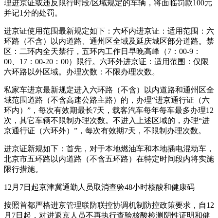
理进京证或违反限行时段/区域规定的车辆，将面临罚款100元
并记1分的处罚。
进京证使用范围最新规定如下：六环内进京证：适用范围：六
环路（不含）以内道路、通州区全域及延庆城区部分道路。禁
区：二环内全天禁行，五环内工作日早晚高峰（7：00-9：
00、17：00-20：00）限行。六环外进京证：适用范围：仅限
六环路以外区域。办理次数：不限办理次数。
私家车进京最新规定进入六环路（不含）以内道路和通州区全
域范围道路（不含高速公路主路）的，办理“进京通行证（六
环内）”，每次有效期最长7天，载客汽车每年每车最多办理12
次，其它车辆不限制办理次数。不进入上述区域的，办理“进
京通行证（六环外）”，每次有效期7天，不限制办理次数。
进京证新规如下：首先，对于本地燃油车和本地插电混动车，
北京市五环路以内道路（不含五环路）在特定时间段内将实施
限行措施。
12月7日起京津冀通勤人员取消查验48小时核酸和健康码
按照首都严格进京管理联防联控协调机制防控政策要求，自12
月7日起，对进返京人员不再执行查验核酸检测阴性证明和健