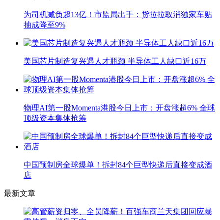
为司机减负超13亿！市监局出手：货拉拉取消独家车贴
抽成降至9%
美国芯片制造复兴遇人才瓶颈 半导体工人缺口近16万
物理AI第一股Momenta港股今日上市：开盘涨超6% 全球
顶级资本集体抢筹
中国预制房全球爆单！拆封84个巨型快递后直接变成酒
店
最新文章