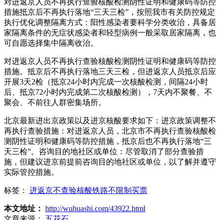
对进返京人员不再执行查验核酸检测阴性证明和健康码等防控
措施抵京后不再执行落地“三天三检”，按照我市有关防控规定
执行优化调整隔离方式：阳性感染者要科学分类收治，具备居
家隔离条件的无症状感染者和轻型病例一般采取居家隔离，也
可自愿选择集中隔离收治。
对进返京人员不再执行查验核酸检测阴性证明和健康码等防控
措施。抵京后不再执行落地三天三检，但进返京人员抵京后应
开展3天2检（抵京24小时内完成一次核酸检测，间隔24小时
后、抵京72小时内完成第二次核酸检测），7天内不聚餐、不
聚会、不前往人群密集场所。
北京最新进出京政策以及进京核酸要求如下：进京政策调整不
再执行查验措施：对进返京人员，北京市不再执行查验核酸检
测阴性证明和健康码等防控措施，抵京后也不再执行落地“三
天三检”。咨询目的地社区或单位：尽管取消了部分查验措
施，但建议进京前提前咨询目的地社区或单位，以了解并遵守
实际管控措施。
标签：
进返京不查验核酸铁路不限制买票
本文地址：
http://wuhuashi.com/43922.html
文章来源：
五花石