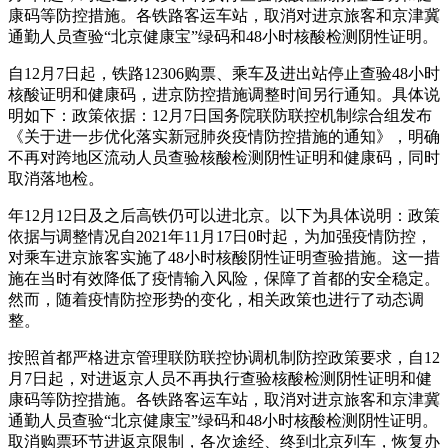
康码等防控措施。各铁路客运车站，取消对进京旅客和京津冀
通勤人员查验“北京健康宝”绿码和48小时核酸检测阴性证明。
自12月7日起，铁路12306购票、乘车及进出站停止查验48小时
核酸证明和健康码，进京防控措施调整时间另行通知。具体说
明如下：政策依据：12月7日国务院联防联控机制综合组发布
《关于进一步优化落实新冠肺炎疫情防控措施的通知》，明确
不再对跨地区流动人员查验核酸检测阴性证明和健康码，同时
取消落地检。
年12月12日及之后高铁仍可以进北京。以下为具体说明：政策
依据与调整情况自2021年11月17日0时起，为加强疫情防控，
对乘车进京旅客实施了48小时核酸阴性证明查验措施。这一措
施在当时有效降低了疫情输入风险，保障了首都的安全稳定。
然而，随着疫情防控形势的变化，相关政策也进行了动态调
整。
按照首都严格进京管理联防联控协调机制防控政策要求，自12
月7日起，对进返京人员不再执行查验核酸检测阴性证明和健
康码等防控措施。各铁路客运车站，取消对进京旅客和京津冀
通勤人员查验“北京健康宝”绿码和48小时核酸检测阴性证明。
取消购票环节进返京限制，各次途经、终到北京列车，恢复办