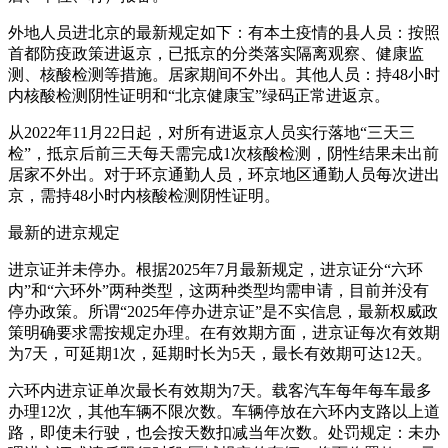
外地人员进北京的最新规定如下：有本土疫情的县人员：按照
首都防疫政策进返京，已抵京的分类落实隔离观察、健康监
测、核酸检测等措施。居家期间不外出。其他人员：持48小时
内核酸检测阴性证明和“北京健康宝”绿码正常进返京。
从2022年11月22日起，对所有进返京人员实行落地“三天三
检”，抵京后前三天每天需完成1次核酸检测，阴性结果未出前
居家不外出。对于环京通勤人员，环京地区通勤人员每次进出
京，需持48小时内核酸检测阴性证明。
最新的进京规定
进京证并未停办。根据2025年7月最新规定，进京证分“六环
内”和“六环外”两种类型，这两种类型均需申请，目前并没有
停办政策。所谓“2025年停办进京证”是不实信息，最新权威政
策明确要求需按规定办理。在有效期方面，进京证每次有效期
为7天，可延期1次，延期时长为5天，最长有效期可达12天。
六环内进京证单次最长有效期为7天。载客汽车每年每车最多
办理12次，其他车辆不限次数。车辆停放在六环内支路以上道
路，即使未行驶，也会按天数扣减当年次数。处罚规定：未办