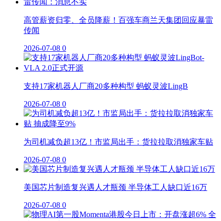
高管薪资归零、全员降薪！百强车商兰天集团回应暴雷
传闻
2026-07-08
0
支持17家机器人厂商20多种构型 蚂蚁灵波LingB
2026-07-08
0
为司机减负超13亿！市监局出手：货拉拉取消独家车贴
2026-07-08
0
美国芯片制造复兴遇人才瓶颈 半导体工人缺口近16万
2026-07-08
0