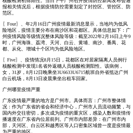
核酸检测初筛阳性。当日下午广州召开疫情防控新闻发布会通
报相关情况后，根据疫情防控需要划定了封控区、管控区、防
范区。
〖Four〗、年2月16日广州疫情最新消息显示，当地均为低风
险地区，疫情主要分布在南沙区和花都区。具体信息如下：广
州疫情风险等级情况整体风险等级：截至2022年2月16日上午9
时，广州海珠、荔湾、天河、白云、黄埔、南沙、番禺、花
都、从化、增城十个区均为低风险地区。
〖Five〗、疫情情况8月15日，花都区在对居家隔离人员例行
核酸检测中发现1名省外返穗人员核酸检测阳性。该病例，
女，31岁，8月12日晚乘坐3U6633U6715航班自外省抵达广州
白云机场，8月13日凌晨乘坐出租车回家。
广州哪里疫情严重
广东疫情最严重的地方是广州市。具体而言：广州市整体情
况：作为广东省的省会和经济中心，广州市人员流动频繁，与
国内外交往密切，多次成为疫情的重灾区，感染人数和疫情传
播速度在广东省内位居前列。广州市内部差异：在广州市内
部，天河区、白云区和越秀区等人口密集区域曾一度是疫情最
为严重的地区。