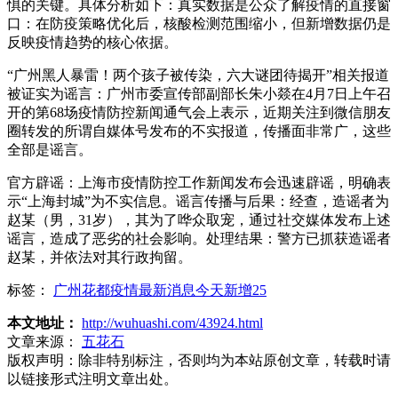
惧的关键。具体分析如下：真实数据是公众了解疫情的直接窗
口：在防疫策略优化后，核酸检测范围缩小，但新增数据仍是
反映疫情趋势的核心依据。
“广州黑人暴雷！两个孩子被传染，六大谜团待揭开”相关报道
被证实为谣言：广州市委宣传部副部长朱小燚在4月7日上午召
开的第68场疫情防控新闻通气会上表示，近期关注到微信朋友
圈转发的所谓自媒体号发布的不实报道，传播面非常广，这些
全部是谣言。
官方辟谣：上海市疫情防控工作新闻发布会迅速辟谣，明确表
示“上海封城”为不实信息。谣言传播与后果：经查，造谣者为
赵某（男，31岁），其为了哗众取宠，通过社交媒体发布上述
谣言，造成了恶劣的社会影响。处理结果：警方已抓获造谣者
赵某，并依法对其行政拘留。
标签：
广州花都疫情最新消息今天新增25
本文地址：
http://wuhuashi.com/43924.html
文章来源：
五花石
版权声明：
除非特别标注，否则均为本站原创文章，转载时请
以链接形式注明文章出处。