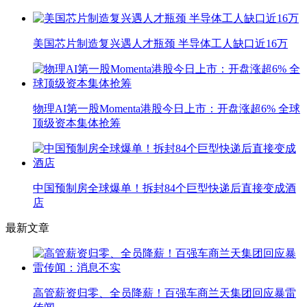
美国芯片制造复兴遇人才瓶颈 半导体工人缺口近16万
物理AI第一股Momenta港股今日上市：开盘涨超6% 全球
顶级资本集体抢筹
中国预制房全球爆单！拆封84个巨型快递后直接变成酒
店
最新文章
高管薪资归零、全员降薪！百强车商兰天集团回应暴雷