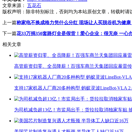
文章来源：
五花石
版权声明：
除非特别标注，否则均为本站原创文章，转载时请
上一篇
称家电不换成格力凭什么分红 现场让人买脱谷机为健康
下一篇
花33万捐350套路灯全是假货！爱心企业：很无奈 一心
相关文章
高管薪资归零、全员降薪！百强车商兰天集团回应暴雷传
支持17家机器人厂商20多种构型 蚂蚁灵波LingBot-VLA 
为司机减负超13亿！市监局出手：货拉拉取消独家车贴 抽
美国芯片制造复兴遇人才瓶颈 半导体工人缺口近16万