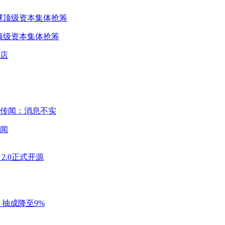
球顶级资本集体抢筹
闻