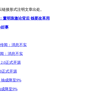
以链接形式注明文章出处。
：董明珠激论背后 钱要改革用
办好事
闻：消息不实
2.0正式开源
成降至9%