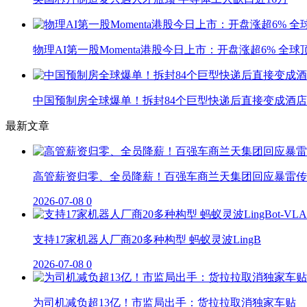
物理AI第一股Momenta港股今日上市：开盘涨超6% 全
中国预制房全球爆单！拆封84个巨型快递后直接变成酒店
最新文章
高管薪资归零、全员降薪！百强车商兰天集团回应暴雷传
2026-07-08
0
支持17家机器人厂商20多种构型 蚂蚁灵波LingB
2026-07-08
0
为司机减负超13亿！市监局出手：货拉拉取消独家车贴