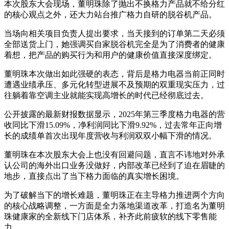
本次股东大会现场，董明珠除了抛出不换格力产品就不给分红
的核心观点之外，还大力站台推广格力自研的脱谷机产品。
当场向相关项目负责人提出要求，当天接到的订单第二天必须
全部送货上门，她强调买自家脱谷机完全是为了消费者的健康
着想，把产品的购买行为和用户的健康价值直接深度绑定。
董明珠本次做出如此强硬的表态，背后是格力电器当前正同时
遭遇业绩承压、多元化转型进展不及预期的双重现实压力，过
往躺着靠空调主业就能实现高增长的时代已经彻底过去。
公开披露的最新财报数据显示，2025年第三季度格力电器的营
收同比下滑15.09%，净利润同比下滑9.92%，过去常年正向增
长的成绩单首次出现年度营收与利润双双小幅下滑的情况。
董明珠在本次股东大会上也没有回避问题，直言不讳地对外承
认公司的海外出口业务没做好，内部改革已经到了迫在眉睫的
地步，直接点出了当下格力面临的真实增长困境。
为了破解当下的增长难题，董明珠正在主导格力推进两个方向
的核心战略调整，一方面是全力落地渠道改革，打造名为董明
珠健康家的全新线下门店体系，补齐此前疲软的线下零售能
力。