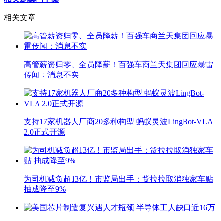
相关文章
高管薪资归零、全员降薪！百强车商兰天集团回应暴雷
传闻：消息不实
支持17家机器人厂商20多种构型 蚂蚁灵波LingBot-VLA
2.0正式开源
为司机减负超13亿！市监局出手：货拉拉取消独家车贴
抽成降至9%