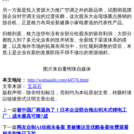
另一方面是投入资源大力推广空调之外的新品类，试图彻底摆
脱企业对空调主业的过度依赖，这次股东大会现场重点推销的
脱谷机，正是格力布局全新健康小家电赛道的代表性产品。
归根到底，格力这些年没有全部分给股东的留存利润，大部分
都投入到了多元化业务的技术研发、全新线下渠道体系的搭
建，以及海外市场的拓展布局当中，分红规则调整的背后，本
质上是企业在新的发展阶段不得不做出的资源倾斜。
图片来自董明珠自媒体
本文地址：
http://wuhuashi.com/44576.html
文章来源：
五花石
版权声明：
除非特别标注，否则均为本站原创文章，转载时请
以链接形式注明文章出处。
上一篇
被中国厂商逼急了！日本企业联合推出积木式锂电工
厂：成本最高可降7成
下一篇
网友自制AI动画未备案 竟被搬运至优酷备案收费观看
相关剧集已下架