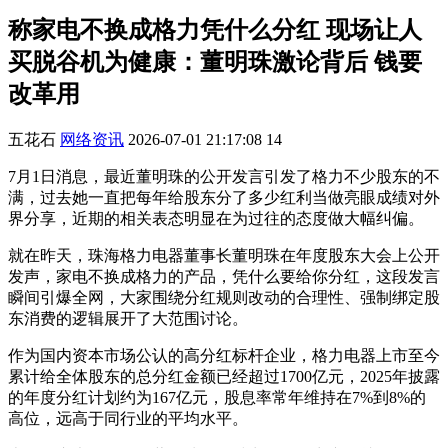
称家电不换成格力凭什么分红 现场让人
买脱谷机为健康：董明珠激论背后 钱要
改革用
五花石
网络资讯
2026-07-01 21:17:08
14
7月1日消息，最近董明珠的公开发言引发了格力不少股东的不
满，过去她一直把每年给股东分了多少红利当做亮眼成绩对外
界分享，近期的相关表态明显在为过往的态度做大幅纠偏。
就在昨天，珠海格力电器董事长董明珠在年度股东大会上公开
发声，家电不换成格力的产品，凭什么要给你分红，这段发言
瞬间引爆全网，大家围绕分红规则改动的合理性、强制绑定股
东消费的逻辑展开了大范围讨论。
作为国内资本市场公认的高分红标杆企业，格力电器上市至今
累计给全体股东的总分红金额已经超过1700亿元，2025年披露
的年度分红计划约为167亿元，股息率常年维持在7%到8%的
高位，远高于同行业的平均水平。