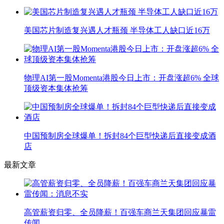
美国芯片制造复兴遇人才瓶颈 半导体工人缺口近16万
物理AI第一股Momenta港股今日上市：开盘涨超6% 全球
顶级资本集体抢筹
中国预制房全球爆单！拆封84个巨型快递后直接变成酒
店
最新文章
高管薪资归零、全员降薪！百强车商兰天集团回应暴雷
传闻