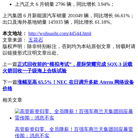
上汽正大 6 月销量 2796 辆，同比增长 3.94%；
上汽集团 6 月新能源汽车销量 201049 辆，同比增长 66.61%；
出口及海外基地销量 145935 辆，同比增长 61.18%。
本文地址：
http://wuhuashi.com/44544.html
文章来源：
五花石
版权声明：
除非特别标注，否则均为本站原创文章，转载时请
以链接形式注明文章出处。
上一篇
正式回收前的“模拟考试”，星际荣耀完成 SQX-3 运载
火箭回收一子级海上合练试验
下一篇
涨幅至高 65.5%！NEC 在日调升多款 Aterm 网络设备
价格
相关文章
高管薪资归零、全员降薪！百强车商兰天集团回应暴雷
传闻：消息不实