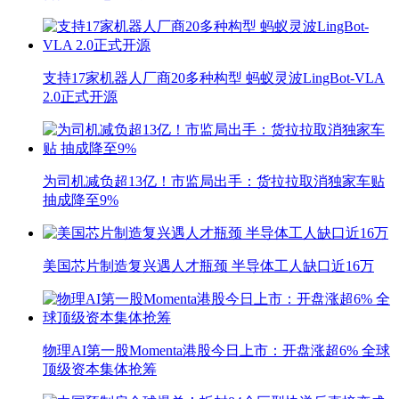
支持17家机器人厂商20多种构型 蚂蚁灵波LingBot-VLA
2.0正式开源
为司机减负超13亿！市监局出手：货拉拉取消独家车贴
抽成降至9%
美国芯片制造复兴遇人才瓶颈 半导体工人缺口近16万
物理AI第一股Momenta港股今日上市：开盘涨超6% 全球
顶级资本集体抢筹