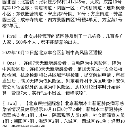
园北园；北宫镇：张郭庄沙锅村141-145号、大灰厂东路10号
院等12个区域；青塔街道：阅园一区；卢沟桥街道：建邦枫景
小区；东铁匠营街道：宋庄路8号院、10号；方庄街道：芳星
园三区；成寿寺街道：四方景园四区3号楼4单元、方宝苑1号
楼7单元。
〖Five〗、此次封控管理的范围涉及到了十几栋楼，几百多户
人家，500多个人，都不能随意的出去。
2022年10月12日起北京丰台区新增中高风险区通报
〖One〗、连续7天无新增感染者，自动降为中风险区。降为
中风险区后，连续3天无新增感染者，第10天完成一次全员核
酸检测、抗原检测和公共区域环境检测，提交解封申请，审核
通过后，满10天降为低风险区。判定看丹村平房区明晓中安保
安公司宿舍以外的区域为中风险区。从10月12日零时开始起
算，管控7天，实行“足不出区、错峰取物”。
〖Two〗、【北京疾控提醒您】北京新增本土新冠肺炎病毒感
染者情况及健康提示10月11日0时至24时，新增本土新冠肺炎
病毒感染者11例，其中，隔离观察人员10例、社会面筛查人员
1例；朝阳区7例，海淀区2例，东城区、西城区各1例；轻型10