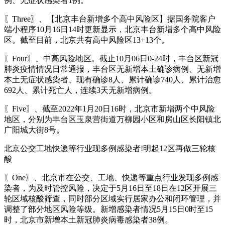
例、无症状感染者1例。
〖Three〗、【北京丰台新增多个高中风险区】据国务院客户
端小程序10月16日14时更新显示，北京丰台新增多个高中风险
区。截至目前，北京共有高中风险区13+13个。
〖Four〗、中高风险地区。截止10月06日0-24时，丰台区新冠
肺炎疫情情况日常通报，丰台区无新增本土确诊病例、无新增
本土无症状感染者、现有确诊8人、累计确诊740人、累计治愈
692人、累计死亡人，连续3天无新增病例。
〖Five〗、截至2022年1月20日16时，北京市新增两个中风险
地区，分别为丰台区玉泉营街道万柳园小区和房山区长阳镇北
广阳城大街8号。
北京公交工地快递等行业现多例感染者!明起12区再做三轮核
酸
〖One〗、北京市在公交、工地、快递等重点行业发现多例感
染者，为及时管控风险，决定于5月16日至18日在12区开展三
轮区域核酸筛查，同时部分区域实行居家办公和闭环管理，并
调整了部分地区风险等级。新增感染者情况5月15日0时至15
时，北京市新增本土新冠肺炎病毒感染者38例。