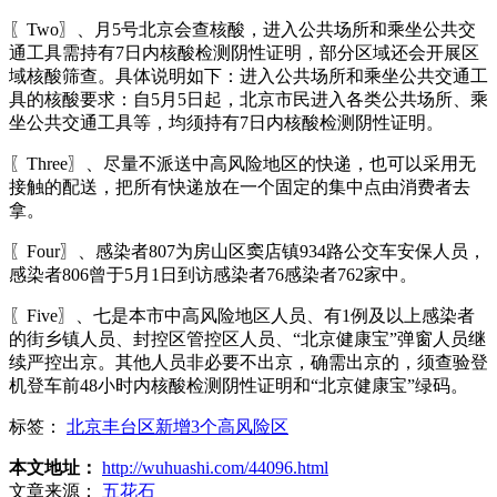
〖Two〗、月5号北京会查核酸，进入公共场所和乘坐公共交
通工具需持有7日内核酸检测阴性证明，部分区域还会开展区
域核酸筛查。具体说明如下：进入公共场所和乘坐公共交通工
具的核酸要求：自5月5日起，北京市民进入各类公共场所、乘
坐公共交通工具等，均须持有7日内核酸检测阴性证明。
〖Three〗、尽量不派送中高风险地区的快递，也可以采用无
接触的配送，把所有快递放在一个固定的集中点由消费者去
拿。
〖Four〗、感染者807为房山区窦店镇934路公交车安保人员，
感染者806曾于5月1日到访感染者76感染者762家中。
〖Five〗、七是本市中高风险地区人员、有1例及以上感染者
的街乡镇人员、封控区管控区人员、“北京健康宝”弹窗人员继
续严控出京。其他人员非必要不出京，确需出京的，须查验登
机登车前48小时内核酸检测阴性证明和“北京健康宝”绿码。
标签：
北京丰台区新增3个高风险区
本文地址：
http://wuhuashi.com/44096.html
文章来源：
五花石