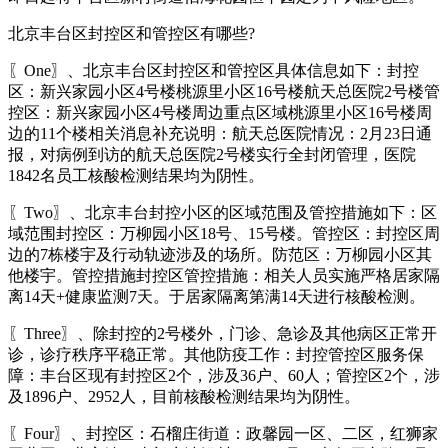
北京丰台区封控区和管控区有哪些?
〖One〗、北京丰台区封控区和管控区具体信息如下：封控
区：新兴家园小区4号楼桃源里小区16号楼航天总医院2号楼管
控区：新兴家园小区4号楼周边重点区域桃源里小区16号楼周
边的11个楼相关消息补充说明：航天总医院情况：2月23日通
报，对病例到访的航天总医院2号楼实行全封闭管理，医院
1842名员工核酸检测结果均为阴性。
〖Two〗、北京丰台封控小区的区域范围及管控措施如下：区
域范围封控区：万柳园小区18号、15号楼。管控区：封控区周
边的7栋楼宇及行动轨迹涉及的场所。防范区：万柳园小区其
他楼宇。管控措施封控区管控措施：相关人员实施严格居家隔
离14天+健康监测7天。于居家隔离第满14天进行核酸检测。
〖Three〗、除封控的2号楼外，门诊、急诊及其他病区正常开
诊，诊疗秩序平稳正常。其他防疫工作：封控管控区服务保
障：丰台区现有封控区2个，涉及36户、60人；管控区2个，涉
及1896户、2952人，目前核酸检测结果均为阴性。
〖Four〗、封控区：石榴庄街道：政馨园一区、二区，红狮家