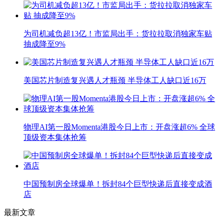
为司机减负超13亿！市监局出手：货拉拉取消独家车贴
抽成降至9%
美国芯片制造复兴遇人才瓶颈 半导体工人缺口近16万
物理AI第一股Momenta港股今日上市：开盘涨超6% 全球
顶级资本集体抢筹
中国预制房全球爆单！拆封84个巨型快递后直接变成酒
店
最新文章