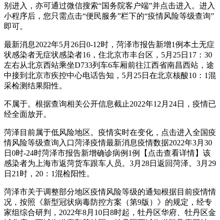
别进入，亦可通过微信搜索“国务院客户端”并点击进入。进入
小程序后，您只需点击“便民服务”栏下的“疫情风险等级查询”
即可。
最新消息2022年5月26日0-12时，菏泽市报告新增1例本土无症
状感染者无症状感染者16，住北京市丰台区，5月25日17：30
左右从北京西站乘坐D733列车6车厢前往江西省南昌西站，途
中接到北京市疾控中心电话告知，5月25日在北京核酸10：1混
采检测结果阳性。
不属于。根据查询相关公开信息截止2022年12月24日，疫情已
经全面放开。
菏泽目前属于低风险地区。疫情实时在变化，点击进入全国疫
情风险等级查询入口菏泽疫情最新消息疫情数据2022年3月30
日0时-24时菏泽市报告新增确诊病例1例【点击查看详情】该
感染者为上海市返菏货车跟车人员。3月28日返回菏泽。3月29
日21时，20：1混检阳性。
菏泽市关于调整部分地区疫情风险等级的通知根据目前疫情情
况，按照《新型冠状病毒防控方案（第9版）》的规定，经专
家组综合研判，2022年8月10日8时起，牡丹区华府、牡丹区金