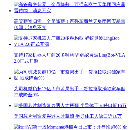
高管薪资归零、全员降薪！百强车商兰天集团回应暴雷
传闻：消息不实
支持17家机器人厂商20多种构型 蚂蚁灵波LingBot-VLA
2.0正式开源
为司机减负超13亿！市监局出手：货拉拉取消独家车贴
抽成降至9%
美国芯片制造复兴遇人才瓶颈 半导体工人缺口近16万