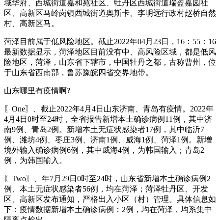
域华府、西城街道嘉和苑社区、牡丹区西城街道瑞盈嘉园社
区、高新区马岭岗镇西城街道奥斯卡、李明远行政村赵桥自然
村、高新区马。
菏泽目前属于低风险地区。截止2022年04月23日，16：55：16
最新数据显示，菏泽地区目前没有中、高风险区域，都是低风
险地区，菏泽，山东省下辖市，中国牡丹之都，古称曹州，位
于山东省西南部，鲁苏豫皖四省交界地带。
山东哪里有疫情啊?
〖One〗、截止2022年4月4日山东济南、青岛有疫情。2022年
4月4日0时至24时，全省报告新增本土确诊病例11例，其中济
南9例、青岛2例。新增本土无症状感染者17例，其中临沂7
例、潍坊4例、枣庄3例、济南1例、威海1例、菏泽1例。新增
境外输入确诊病例6例，其中威海4例，为韩国输入；青岛2
例，为韩国输入。
〖Two〗、年7月29日0时至24时，山东省新增本土确诊病例2
例、本土无症状感染者56例，均在菏泽；菏泽牡丹区、开发
区、高新区发布通知，严格出入小区（村）管理。具体信息如
下：疫情数据新增本土确诊病例：2例，均在菏泽，均系集中
隔离点检出。