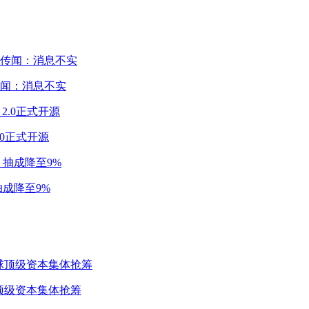
闻：消息不实
2.0正式开源
成降至9%
球顶级资本集体抢筹