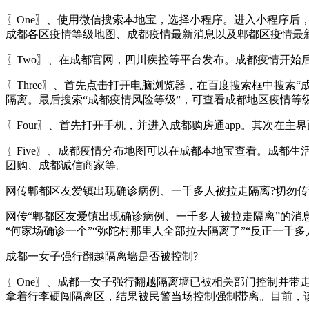
〖One〗、使用微信搜索本地宝，选择小程序。进入小程序
成都各区疫情等级地图、成都疫情最新消息以及郫都区疫情最
〖Two〗、在成都官网，四川疾控等平台发布。成都疫情开始
〖Three〗、首先点击打开电脑浏览器，在百度搜索框中搜索
隔离。最后搜索“成都疫情风险等级”，可查看成都地区疫情等
〖Four〗、首先打开手机，并进入成都购房通app。其次
〖Five〗、成都疫情分布地图可以在成都本地宝查看。成都
团购、成都诚信商家等。
网传郫都区友爱镇出现确诊病例、一千多人被拉走隔离?切勿传
网传“郫都区友爱镇出现确诊病例、一千多人被拉走隔离”的消
“何家场确诊一个”“弥陀村那里人全部拉去隔离了”“反正一千
成都一女子强行翻越隔离墙是否被控制?
〖One〗、成都一女子强行翻越隔离墙已被相关部门控制并带
拿着行李硬闯隔离区，结果被民警当场控制强制带离。目前，