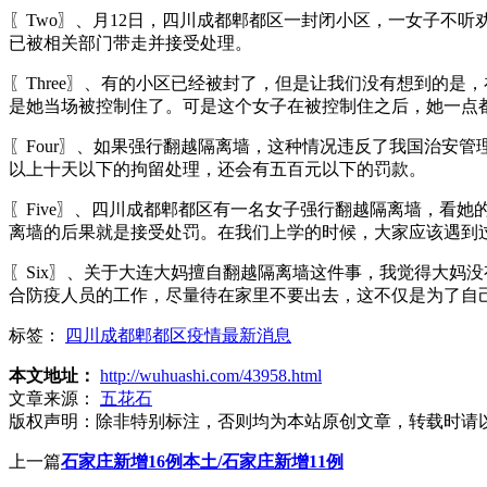
〖Two〗、月12日，四川成都郫都区一封闭小区，一女子不
已被相关部门带走并接受处理。
〖Three〗、有的小区已经被封了，但是让我们没有想到的是
是她当场被控制住了。可是这个女子在被控制住之后，她一点
〖Four〗、如果强行翻越隔离墙，这种情况违反了我国治安
以上十天以下的拘留处理，还会有五百元以下的罚款。
〖Five〗、四川成都郫都区有一名女子强行翻越隔离墙，看
离墙的后果就是接受处罚。在我们上学的时候，大家应该遇到
〖Six〗、关于大连大妈擅自翻越隔离墙这件事，我觉得大妈
合防疫人员的工作，尽量待在家里不要出去，这不仅是为了自
标签：
四川成都郫都区疫情最新消息
本文地址：
http://wuhuashi.com/43958.html
文章来源：
五花石
版权声明：
除非特别标注，否则均为本站原创文章，转载时请
上一篇
石家庄新增16例本土/石家庄新增11例