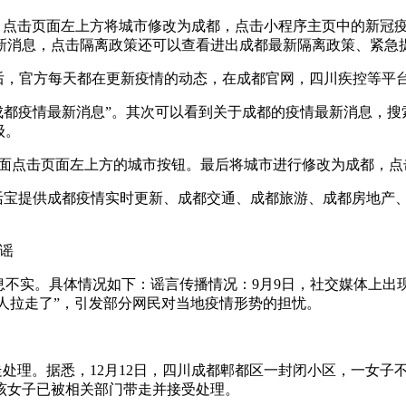
后，点击页面左上方将城市修改为成都，点击小程序主页中的新冠
新消息，点击隔离政策还可以查看进出成都最新隔离政策、紧急
后，官方每天都在更新疫情的动态，在成都官网，四川疾控等平
“成都疫情最新消息”。其次可以看到关于成都的疫情最新消息，
级。
在主界面点击页面左上方的城市按钮。最后将城市进行修改为成都，
生活宝提供成都疫情实时更新、成都交通、成都旅游、成都房地产
谣
息不实。具体情况如下：谣言传播情况：9月9日，社交媒体上出
多人拉走了”，引发部分网民对当地疫情形势的担忧。
走处理。据悉，12月12日，四川成都郫都区一封闭小区，一女
该女子已被相关部门带走并接受处理。