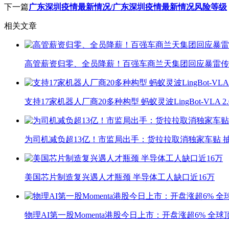
下一篇
广东深圳疫情最新情况/广东深圳疫情最新情况风险等级
相关文章
高管薪资归零、全员降薪！百强车商兰天集团回应暴雷传
支持17家机器人厂商20多种构型 蚂蚁灵波LingBot-VLA 
为司机减负超13亿！市监局出手：货拉拉取消独家车贴 抽
美国芯片制造复兴遇人才瓶颈 半导体工人缺口近16万
物理AI第一股Momenta港股今日上市：开盘涨超6% 全