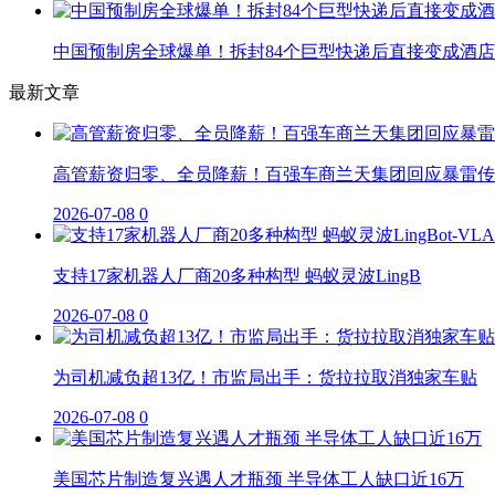
中国预制房全球爆单！拆封84个巨型快递后直接变成酒店
最新文章
高管薪资归零、全员降薪！百强车商兰天集团回应暴雷传
2026-07-08
0
支持17家机器人厂商20多种构型 蚂蚁灵波LingB
2026-07-08
0
为司机减负超13亿！市监局出手：货拉拉取消独家车贴
2026-07-08
0
美国芯片制造复兴遇人才瓶颈 半导体工人缺口近16万