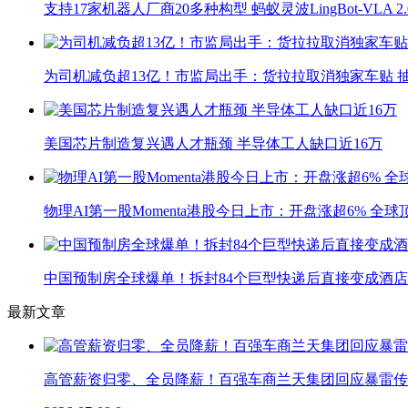
支持17家机器人厂商20多种构型 蚂蚁灵波LingBot-VLA 
为司机减负超13亿！市监局出手：货拉拉取消独家车贴 抽
美国芯片制造复兴遇人才瓶颈 半导体工人缺口近16万
物理AI第一股Momenta港股今日上市：开盘涨超6% 全
中国预制房全球爆单！拆封84个巨型快递后直接变成酒店
最新文章
高管薪资归零、全员降薪！百强车商兰天集团回应暴雷传