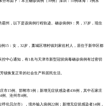
具体分布如下：本土确诊病例（59例）深圳：55例珠海：1例东
廊坊霸州，以下是该病例行程轨迹。确诊病例9：男，37岁，现住
病例15：女，32岁，藁城区增村镇刘家佐村人，居住于新华区都
级疾控中心通知，有1名与天津市新型冠状病毒确诊病例有过密切
胜芳镇恢复正常的社会生产和居民生活。
家庄市15例、邯郸市1例；新增无症状感染者436例，其中石家庄
4例、沧州市4例。
蒙古呼伦贝尔市），境外输入病例22例；新增无症状感染者14例，