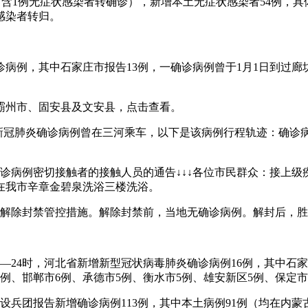
59例（含1例无症状感染者转确诊），新增本土无症状感染者54例，
感染者转归。
确诊病例，其中石家庄市报告13例，一确诊病例曾于1月1日到过
霸州市、固安县及文安县，点击查看。
例新冠肺炎确诊病例曾在三河乘车，以下是该病例行程轨迹：确诊
确诊病例密切接触者的接触人员的通告↓↓↓各位市民群众：接上
4分曾在我市辛章金碧泉洗浴三楼洗浴。
胜芳镇解除封禁管控措施。解除封禁前，当地无确诊病例。解封后，
0日0—24时，河北省新增新型冠状病毒肺炎确诊病例16例，其中石
市6例、邯郸市6例、承德市5例、衡水市5例、雄安新区5例、保定市
建设兵团报告新增确诊病例113例，其中本土病例91例（均在内