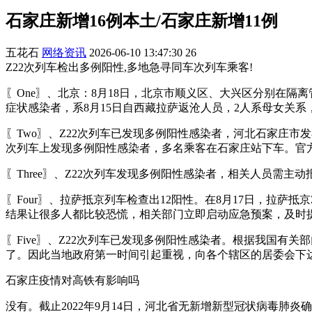
石家庄新增16例本土/石家庄新增11例
五花石
网络资讯
2026-06-10 13:47:30
26
Z22次列车检出多例阳性,多地急寻同车次列车乘客!
〖One〗、北京：8月18日，北京市顺义区、大兴区分别在隔离
症状感染者，系8月15日自西藏拉萨返沧人员，2人系母女关系，均
〖Two〗、Z22次列车已发现多例阳性感染者，河北石家庄市
次列车上发现多例阳性感染者，多名乘客在石家庄站下车。官
〖Three〗、Z22次列车发现多例阳性感染者，相关人员
〖Four〗、拉萨抵京列车检查出12阳性。在8月17日，拉
结果让很多人都比较恐慌，相关部门立即启动应急预案，及时
〖Five〗、Z22次列车已发现多例阳性感染者。根据我国
了。因此当地政府第一时间引起重视，向各个辖区的居委会下
石家庄疫情对高铁有影响吗
没有。截止2022年9月14日，河北省无新增新型冠状病毒肺