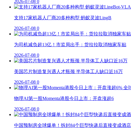
2026-07-08
0
支持17家机器人厂商20多种构型 蚂蚁灵波LingB
2026-07-08
0
为司机减负超13亿！市监局出手：货拉拉取消独家车贴
2026-07-08
0
美国芯片制造复兴遇人才瓶颈 半导体工人缺口近16万
2026-07-08
0
物理AI第一股Momenta港股今日上市：开盘涨超6
2026-07-08
0
中国预制房全球爆单！拆封84个巨型快递后直接变成酒店