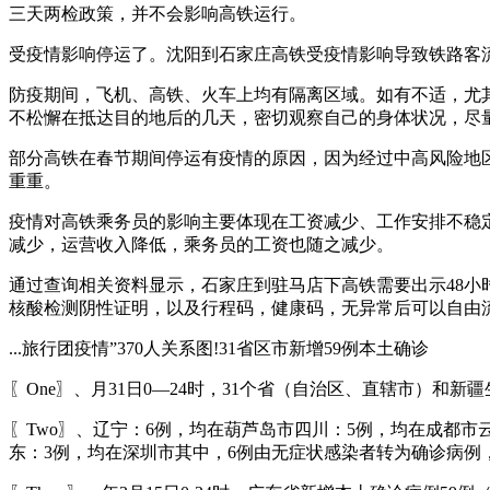
三天两检政策，并不会影响高铁运行。
受疫情影响停运了。沈阳到石家庄高铁受疫情影响导致铁路客
防疫期间，飞机、高铁、火车上均有隔离区域。如有不适，尤
不松懈在抵达目的地后的几天，密切观察自己的身体状况，尽
部分高铁在春节期间停运有疫情的原因，因为经过中高风险地
重重。
疫情对高铁乘务员的影响主要体现在工资减少、工作安排不稳
减少，运营收入降低，乘务员的工资也随之减少。
通过查询相关资料显示，石家庄到驻马店下高铁需要出示48小
核酸检测阴性证明，以及行程码，健康码，无异常后可以自由
...旅行团疫情”370人关系图!31省区市新增59例本土确诊
〖One〗、月31日0—24时，31个省（自治区、直辖市）
〖Two〗、辽宁：6例，均在葫芦岛市四川：5例，均在成都市
东：3例，均在深圳市其中，6例由无症状感染者转为确诊病例