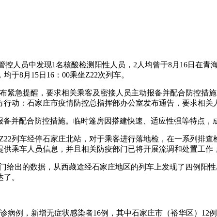
管控人员中发现1名核酸检测阳性人员，2人均曾于8月16日在青海
于8月15日16：00乘坐Z22次列车。
发布紧急提醒，要求相关乘客及密接人员主动报备并配合防控措施。
方行动：石家庄市疫情防控总指挥部办公室发布通告，要求相关
需主动报备并配合防控措施。临时篷房因搭建快速、适应性强等特点
萨抵京Z22列车经停石家庄北站，对于乘客进行落地检，在一系列排
提供乘车人员信息，并且相关防疫部门已将开展流调和处置工作
有关部门给出的数据，从西藏途经石家庄地区的列车上发现了四例
达了。
炎确诊病例，新增无症状感染者16例，其中石家庄市（裕华区）1