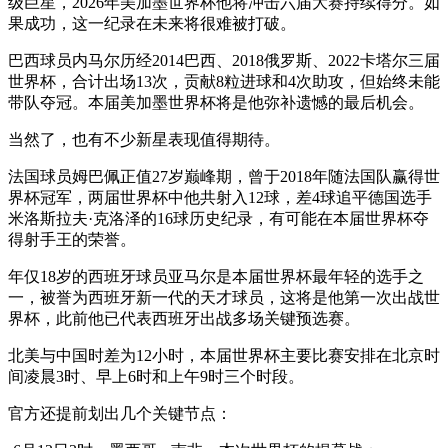
级巨星，2026年美加墨世界杯他将冲击六届大赛持续得分。如
果成功，这一纪录在未来将很难被打破。
巴西球员内马尔历经2014巴西、2018俄罗斯、2022卡塔尔三届
世界杯，合计出场13次，贡献8粒进球和4次助攻，但始终未能
带队夺冠。本届美加墨世界杯将是他弥补遗憾的最后机会。
当然了，也有不少新星表现值得期待。
法国球员姆巴佩正值27岁巅峰期，曾于2018年随法国队赢得世
界杯冠军，两届世界杯中他共射入12球，差4球追平德国选手
米洛斯拉夫·克洛泽的16球历史纪录，有可能在本届世界杯夺
得射手王的荣誉。
年仅18岁的西班牙球员亚马尔是本届世界杯最年轻的选手之
一，被誉为西班牙新一代的天才球员，这将是他第一次出战世
界杯，此前他已代表西班牙出战多场关键预选赛。
北美与中国时差为12小时，本届世界杯主要比赛安排在北京时
间凌晨3时、早上6时和上午9时三个时段。
官方还提前划出几个关键节点：