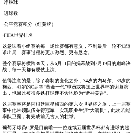
-净胜球
-进球数
-公平竞赛积分（红黄牌）
-FIFA世界排名
这意味着小组赛的每一场比赛都有意义，不到最后一轮不知道
谁出局，赛事过程将更加激烈、更有悬念。
整个赛事将横跨39天，从6月11日的揭幕战到7月19日的巅峰决
战，每一天都有硬仗上演。
值得注意的是，除了赛制的变化之外，34岁的内马尔、39岁的
梅西、41岁的C罗等“黄金一代”球员或将送上世界杯的谢幕演
出，也因此被很多铁杆球迷不舍地称为“诸神黄昏”。
这届赛事将是阿根廷巨星梅西的第六次世界杯之旅，上一届赛
事中他带领队伍夺得冠军，实现职业生涯“大满贯”，此次若能
率队卫冕，将完成前无古人的壮举。
葡萄牙球员C罗是目前唯一一位连续五届世界杯都有进球的超