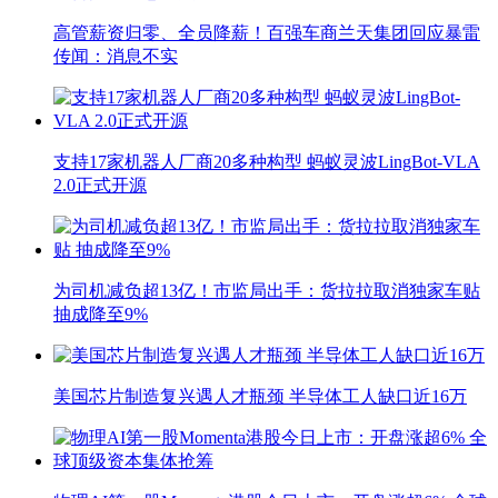
高管薪资归零、全员降薪！百强车商兰天集团回应暴雷
传闻：消息不实
支持17家机器人厂商20多种构型 蚂蚁灵波LingBot-VLA
2.0正式开源
为司机减负超13亿！市监局出手：货拉拉取消独家车贴
抽成降至9%
美国芯片制造复兴遇人才瓶颈 半导体工人缺口近16万