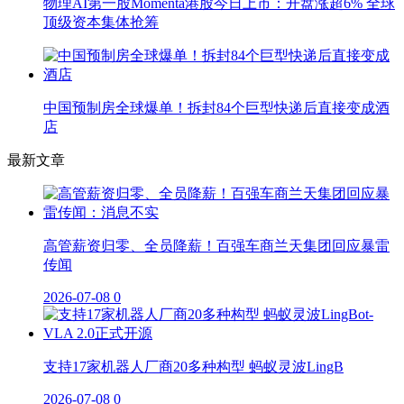
物理AI第一股Momenta港股今日上市：开盘涨超6% 全球
顶级资本集体抢筹
中国预制房全球爆单！拆封84个巨型快递后直接变成酒
店
最新文章
高管薪资归零、全员降薪！百强车商兰天集团回应暴雷
传闻
2026-07-08
0
支持17家机器人厂商20多种构型 蚂蚁灵波LingB
2026-07-08
0