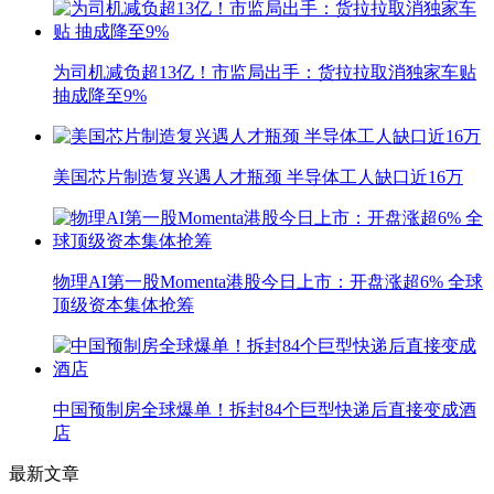
为司机减负超13亿！市监局出手：货拉拉取消独家车贴
抽成降至9%
美国芯片制造复兴遇人才瓶颈 半导体工人缺口近16万
物理AI第一股Momenta港股今日上市：开盘涨超6% 全球
顶级资本集体抢筹
中国预制房全球爆单！拆封84个巨型快递后直接变成酒
店
最新文章