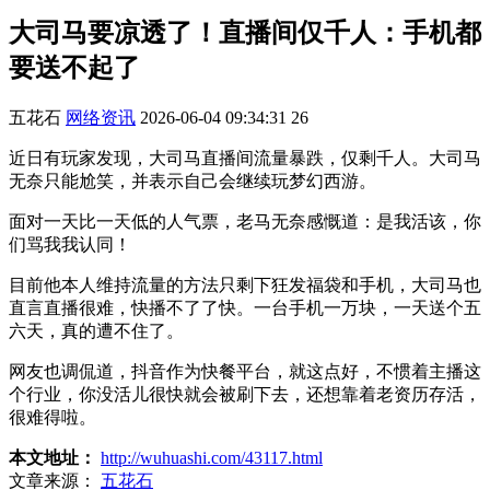
大司马要凉透了！直播间仅千人：手机都
要送不起了
五花石
网络资讯
2026-06-04 09:34:31
26
近日有玩家发现，大司马直播间流量暴跌，仅剩千人。大司马
无奈只能尬笑，并表示自己会继续玩梦幻西游。
面对一天比一天低的人气票，老马无奈感慨道：是我活该，你
们骂我我认同！
目前他本人维持流量的方法只剩下狂发福袋和手机，大司马也
直言直播很难，快播不了了快。一台手机一万块，一天送个五
六天，真的遭不住了。
网友也调侃道，抖音作为快餐平台，就这点好，不惯着主播这
个行业，你没活儿很快就会被刷下去，还想靠着老资历存活，
很难得啦。
本文地址：
http://wuhuashi.com/43117.html
文章来源：
五花石