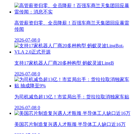
高管薪资归零、全员降薪！百强车商兰天集团回应暴雷
传闻
2026-07-08
0
支持17家机器人厂商20多种构型 蚂蚁灵波LingB
2026-07-08
0
为司机减负超13亿！市监局出手：货拉拉取消独家车贴
2026-07-08
0
美国芯片制造复兴遇人才瓶颈 半导体工人缺口近16万