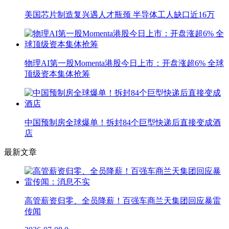
美国芯片制造复兴遇人才瓶颈 半导体工人缺口近16万
物理AI第一股Momenta港股今日上市：开盘涨超6% 全球
顶级资本集体抢筹
中国预制房全球爆单！拆封84个巨型快递后直接变成酒
店
最新文章
高管薪资归零、全员降薪！百强车商兰天集团回应暴雷
传闻