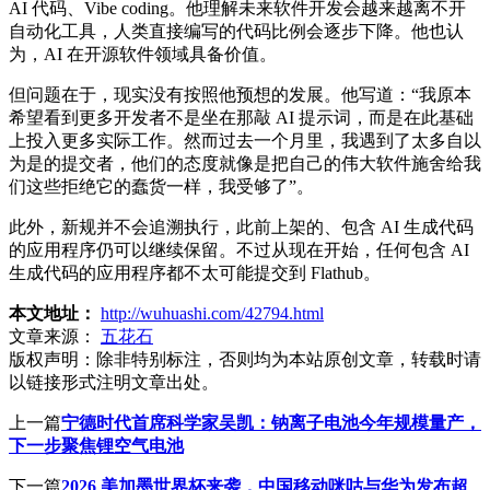
AI 代码、Vibe coding。他理解未来软件开发会越来越离不开
自动化工具，人类直接编写的代码比例会逐步下降。他也认
为，AI 在开源软件领域具备价值。
但问题在于，现实没有按照他预想的发展。他写道：“我原本
希望看到更多开发者不是坐在那敲 AI 提示词，而是在此基础
上投入更多实际工作。然而过去一个月里，我遇到了太多自以
为是的提交者，他们的态度就像是把自己的伟大软件施舍给我
们这些拒绝它的蠢货一样，我受够了”。
此外，新规并不会追溯执行，此前上架的、包含 AI 生成代码
的应用程序仍可以继续保留。不过从现在开始，任何包含 AI
生成代码的应用程序都不太可能提交到 Flathub。
本文地址：
http://wuhuashi.com/42794.html
文章来源：
五花石
版权声明：
除非特别标注，否则均为本站原创文章，转载时请
以链接形式注明文章出处。
上一篇
宁德时代首席科学家吴凯：钠离子电池今年规模量产，
下一步聚焦锂空气电池
下一篇
2026 美加墨世界杯来袭，中国移动咪咕与华为发布超