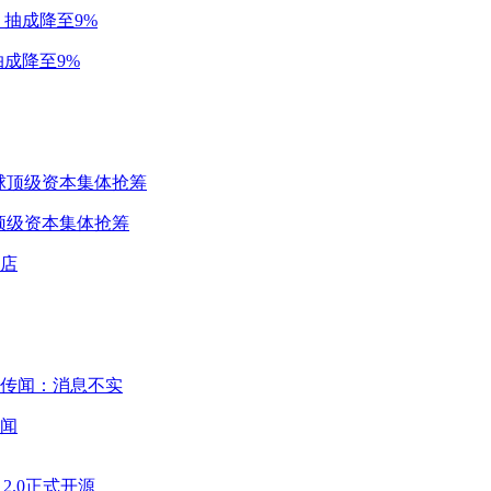
成降至9%
球顶级资本集体抢筹
闻