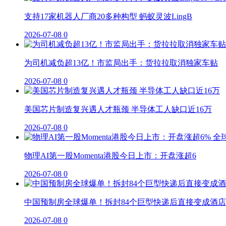
支持17家机器人厂商20多种构型 蚂蚁灵波LingB
2026-07-08
0
为司机减负超13亿！市监局出手：货拉拉取消独家车贴
2026-07-08
0
美国芯片制造复兴遇人才瓶颈 半导体工人缺口近16万
2026-07-08
0
物理AI第一股Momenta港股今日上市：开盘涨超6
2026-07-08
0
中国预制房全球爆单！拆封84个巨型快递后直接变成酒店
2026-07-08
0