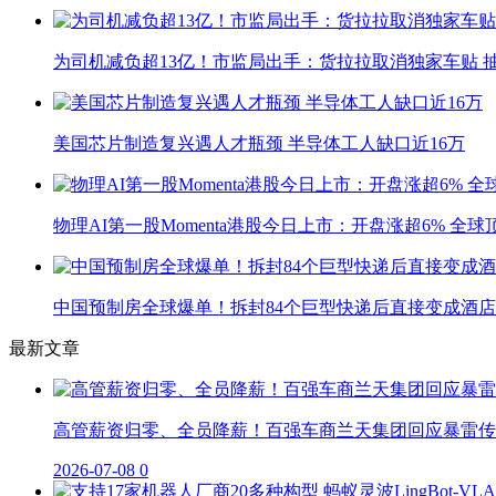
为司机减负超13亿！市监局出手：货拉拉取消独家车贴 抽
美国芯片制造复兴遇人才瓶颈 半导体工人缺口近16万
物理AI第一股Momenta港股今日上市：开盘涨超6% 全
中国预制房全球爆单！拆封84个巨型快递后直接变成酒店
最新文章
高管薪资归零、全员降薪！百强车商兰天集团回应暴雷传
2026-07-08
0