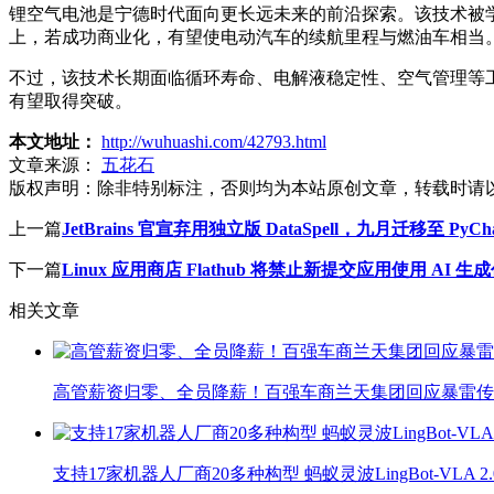
锂空气电池是宁德时代面向更长远未来的前沿探索。该技术被学
上，若成功商业化，有望使电动汽车的续航里程与燃油车相当
不过，该技术长期面临循环寿命、电解液稳定性、空气管理等
有望取得突破。
本文地址：
http://wuhuashi.com/42793.html
文章来源：
五花石
版权声明：
除非特别标注，否则均为本站原创文章，转载时请
上一篇
JetBrains 官宣弃用独立版 DataSpell，九月迁移至 PyCha
下一篇
Linux 应用商店 Flathub 将禁止新提交应用使用 AI
相关文章
高管薪资归零、全员降薪！百强车商兰天集团回应暴雷传
支持17家机器人厂商20多种构型 蚂蚁灵波LingBot-VLA 