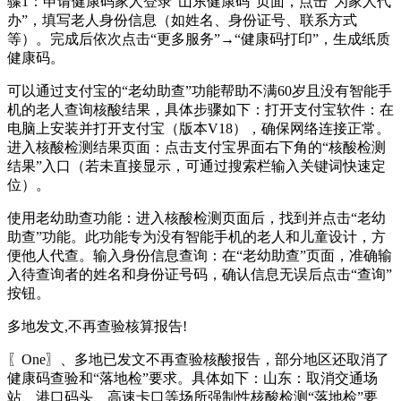
骤1：申请健康码家人登录“山东健康码”页面，点击“为家人代
办”，填写老人身份信息（如姓名、身份证号、联系方式
等）。完成后依次点击“更多服务”→“健康码打印”，生成纸质
健康码。
可以通过支付宝的“老幼助查”功能帮助不满60岁且没有智能手
机的老人查询核酸结果，具体步骤如下：打开支付宝软件：在
电脑上安装并打开支付宝（版本V18），确保网络连接正常。
进入核酸检测结果页面：点击支付宝界面右下角的“核酸检测
结果”入口（若未直接显示，可通过搜索栏输入关键词快速定
位）。
使用老幼助查功能：进入核酸检测页面后，找到并点击“老幼
助查”功能。此功能专为没有智能手机的老人和儿童设计，方
便他人代查。输入身份信息查询：在“老幼助查”页面，准确输
入待查询者的姓名和身份证号码，确认信息无误后点击“查询”
按钮。
多地发文,不再查验核算报告!
〖One〗、多地已发文不再查验核酸报告，部分地区还取消了
健康码查验和“落地检”要求。具体如下：山东：取消交通场
站、港口码头、高速卡口等场所强制性核酸检测“落地检”要