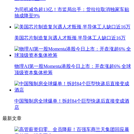
为司机减负超13亿！市监局出手：货拉拉取消独家车贴
抽成降至9%
美国芯片制造复兴遇人才瓶颈 半导体工人缺口近16万
物理AI第一股Momenta港股今日上市：开盘涨超6% 全球
顶级资本集体抢筹
中国预制房全球爆单！拆封84个巨型快递后直接变成酒
店
最新文章