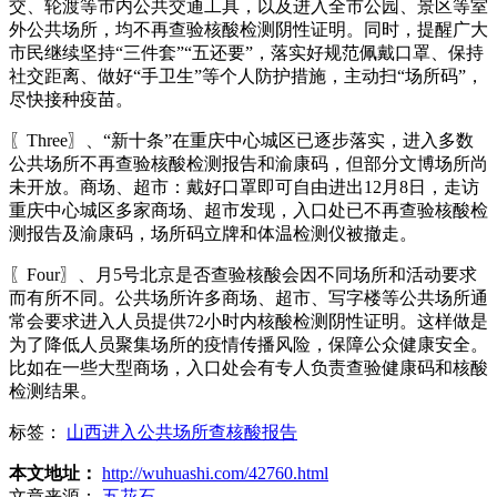
交、轮渡等市内公共交通工具，以及进入全市公园、景区等室
外公共场所，均不再查验核酸检测阴性证明。同时，提醒广大
市民继续坚持“三件套”“五还要”，落实好规范佩戴口罩、保持
社交距离、做好“手卫生”等个人防护措施，主动扫“场所码”，
尽快接种疫苗。
〖Three〗、“新十条”在重庆中心城区已逐步落实，进入多数
公共场所不再查验核酸检测报告和渝康码，但部分文博场所尚
未开放。商场、超市：戴好口罩即可自由进出12月8日，走访
重庆中心城区多家商场、超市发现，入口处已不再查验核酸检
测报告及渝康码，场所码立牌和体温检测仪被撤走。
〖Four〗、月5号北京是否查验核酸会因不同场所和活动要求
而有所不同。公共场所许多商场、超市、写字楼等公共场所通
常会要求进入人员提供72小时内核酸检测阴性证明。这样做是
为了降低人员聚集场所的疫情传播风险，保障公众健康安全。
比如在一些大型商场，入口处会有专人负责查验健康码和核酸
检测结果。
标签：
山西进入公共场所查核酸报告
本文地址：
http://wuhuashi.com/42760.html
文章来源：
五花石