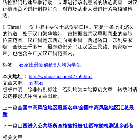
防控部门迅速采取行动，立即进行该名患者的轨迹调查，对汉
正街商贸区进行封控消杀，对市场从业人员进行紧急核酸检
测。
〖Three〗、汉正街主要位于武汉硚口区。它是一条历史悠久
的街道，处于汉口繁华地带，曾把握着武汉早期商业的命脉。
位置范围：汉正街是东西走向商业街，西起硚口，东到集家
嘴，全长三千多米。最东边部分（江汉区三民路、集家嘴一
带）也包含在广义汉正街范围内。
标签：
石家庄最新确诊5人均为学生
本文地址：
http://wuhuashi.com/42759.html
文章来源：
五花石
版权声明：
除非特别标注，否则均为本站原创文章，转载时请
以链接形式注明文章出处。
上一篇
全国中高风险地区最新名单/全国中高风险地区汇总最
新
下一篇
山西进入公共场所查核酸报告/山西核酸检测返乡必备
相关文章