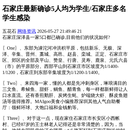
石家庄最新确诊5人均为学生/石家庄多名
学生感染
五花石
网络资讯
2026-05-27 21:49:46
21
石家庄深泽县一家5口都已确诊,目前他们的状况如何?
〖One〗、东部为滹沱河冲洪积平原，包括新乐、无极、深
泽、辛集、晋州、藁城、高邑、赵县、栾城、正定、石家庄市
区、郊区的全部及平山、赞皇、行唐、灵寿、鹿泉、元氏六县
（市）的平原部分。西部平山到石家庄市区坡度为1/1400-
1/1200，石家庄到东部辛集坡度为1/1200-1/1400。
〖Two〗、来四海一家，懂的人都是先冲刺身区，琳琅满目的
三文鱼、希鲮鱼、甜虾，鲷鱼、醋青鱼，每一样都新鲜得让人
口水直流。还有香煎鹅肝、炭烤生蚝、炉端烧大虾、酥皮鱼翅
汤等值得推荐。MAIgoo美食小编推荐深圳其他人气自助餐
厅：领鲜环球、大饱口福和金钱豹等。
〖Three〗、对于这一点，现在家住石家庄市长安区小西帐
村、已经87岁的王士林老人记得还是非常清楚的，因为，当