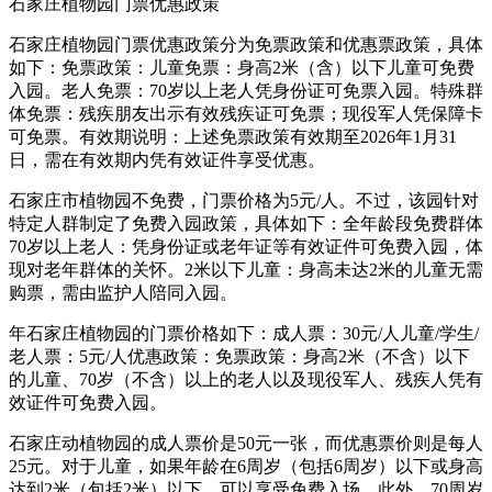
石家庄植物园门票优惠政策
石家庄植物园门票优惠政策分为免票政策和优惠票政策，具体
如下：免票政策：儿童免票：身高2米（含）以下儿童可免费
入园。老人免票：70岁以上老人凭身份证可免票入园。特殊群
体免票：残疾朋友出示有效残疾证可免票；现役军人凭保障卡
可免票。有效期说明：上述免票政策有效期至2026年1月31
日，需在有效期内凭有效证件享受优惠。
石家庄市植物园不免费，门票价格为5元/人。不过，该园针对
特定人群制定了免费入园政策，具体如下：全年龄段免费群体
70岁以上老人：凭身份证或老年证等有效证件可免费入园，体
现对老年群体的关怀。2米以下儿童：身高未达2米的儿童无需
购票，需由监护人陪同入园。
年石家庄植物园的门票价格如下：成人票：30元/人儿童/学生/
老人票：5元/人优惠政策：免票政策：身高2米（不含）以下
的儿童、70岁（不含）以上的老人以及现役军人、残疾人凭有
效证件可免费入园。
石家庄动植物园的成人票价是50元一张，而优惠票价则是每人
25元。对于儿童，如果年龄在6周岁（包括6周岁）以下或身高
达到2米（包括2米）以下，可以享受免费入场。此外，70周岁