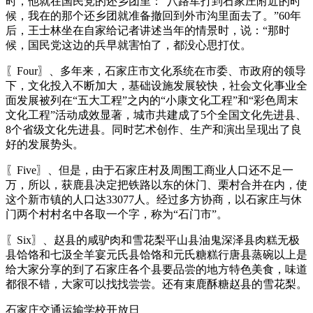
时，他就在国民党的还乡团里：“八路军打到石家庄附近的时
候，我在的那个还乡团就准备撤回到外市沟里面去了。”60年
后，王士林坐在自家给记者讲述当年的情景时，说：“那时
候，国民党这边的兵早就害怕了，都没心思打仗。
〖Four〗、多年来，石家庄市文化系统在市委、市政府的领导
下，文化投入不断加大，基础设施发展较快，社会文化事业全
面发展被列在“五大工程”之内的“小康文化工程”和“彩色周末
文化工程”活动成效显著，城市共建成了5个全国文化先进县、
8个省级文化先进县。同时艺术创作、生产和演出呈现出了良
好的发展势头。
〖Five〗、但是，由于石家庄村及周围工商业人口还不足一
万，所以，获鹿县决定把铁路以东的休门、栗村合并在内，使
这个新市镇的人口达33077人。经过多方协商，以石家庄与休
门两个村村名中各取一个字，称为“石门市”。
〖Six〗、赵县的咸驴肉和雪花梨平山县油鬼深泽县肉糕无极
县饸饹和七汲全羊宴元氏县饸饹和元氏糖糕行唐县蒸碗以上是
给大家分享的到了石家庄各个县要品尝的地方特色美食，味道
都很不错，大家可以找找尝尝。还有束鹿酥糖赵县的雪花梨。
石家庄交通运输学校开放日