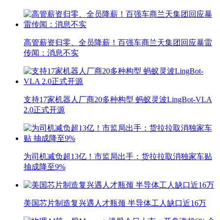
高管薪资归零、全员降薪！百强车商兰天集团回应暴雷
传闻：消息不实
支持17家机器人厂商20多种构型 蚂蚁灵波LingBot-VLA
2.0正式开源
为司机减负超13亿！市监局出手：货拉拉取消独家车贴
抽成降至9%
美国芯片制造复兴遇人才瓶颈 半导体工人缺口近16万