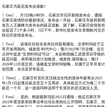
石家庄为延迟发布会道歉?
〖One〗、月5日晚10时许，石家庄市召开新闻发布会，通报
石家庄疫情防控最新情况。发布会一开始，石家庄市政府新闻
发言人王建峰为发布会的延迟道歉。据了解，石家庄疫情发布
会延迟了2个多小时。5日下午，新华社曾发布文章期盼河北尽
快召开疫情发布会。
〖Two〗、该项目目前未发布任何延期通知，交房时间处于正
常开发周期内。城发投·时代中心：预计2025年7月交楼。业主
点评中提及“交房时间还可以”，未反映因施工进度滞后导致的
延迟问题，表明项目按计划推进。城发投·瑞璟春山：预计
2026年12月底交房。该楼盘交房时间较晚，但属于正常开发计
划范围，未涉及异常延迟。
〖Three〗、石家庄长安区灵活就业女性的退休年龄将从2025
年1月1日起逐步延迟至五十五周岁。具体延迟方式为每二个月
延迟一个月，这一政策同样适用于长安区的灵活就业人员。
〖Four〗、是的。根据最新消息2021日通报：推迟石家庄市
2022年度党群系统事业单位综合类岗位公开招聘。石家庄，简
称“石”，旧称石门，河北省辖地级市、省会，是国务院批复确