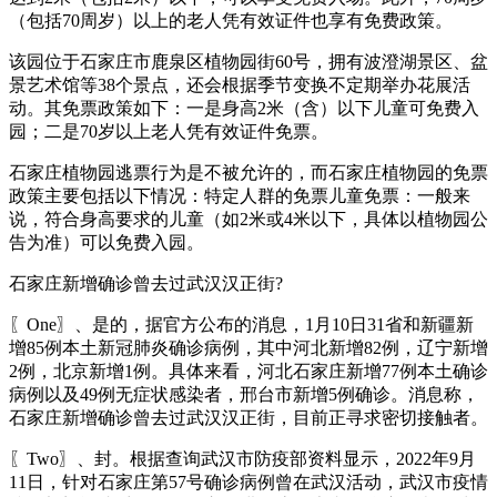
（包括70周岁）以上的老人凭有效证件也享有免费政策。
该园位于石家庄市鹿泉区植物园街60号，拥有波澄湖景区、盆
景艺术馆等38个景点，还会根据季节变换不定期举办花展活
动。其免票政策如下：一是身高2米（含）以下儿童可免费入
园；二是70岁以上老人凭有效证件免票。
石家庄植物园逃票行为是不被允许的，而石家庄植物园的免票
政策主要包括以下情况：特定人群的免票儿童免票：一般来
说，符合身高要求的儿童（如2米或4米以下，具体以植物园公
告为准）可以免费入园。
石家庄新增确诊曾去过武汉汉正街?
〖One〗、是的，据官方公布的消息，1月10日31省和新疆新
增85例本土新冠肺炎确诊病例，其中河北新增82例，辽宁新增
2例，北京新增1例。具体来看，河北石家庄新增77例本土确诊
病例以及49例无症状感染者，邢台市新增5例确诊。消息称，
石家庄新增确诊曾去过武汉汉正街，目前正寻求密切接触者。
〖Two〗、封。根据查询武汉市防疫部资料显示，2022年9月
11日，针对石家庄第57号确诊病例曾在武汉活动，武汉市疫情