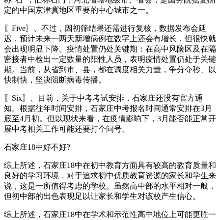
定的中国京津冀地区重要的中心城市之一。
〖Five〗、不过，因初筛结果还需进行复核，数据发布会延
迟，预计未来一两天新增病例在数字上还会有增长，但很快就
会出现明显下降。疫情处置仍处关键期：在高中风险区及在隔
密接者中检出一定数量的阳性人员，表明疫情处置仍处于关键
期。当前，从省到市、县，都在调度相关力量，争分夺秒、以
快制快，坚决阻断病毒传播。
〖Six〗、目前，关于中考考试安排，石家庄还没有官方通
知。根据往年时间安排，石家庄中考报名时间通常安排在3月
底至4月初。但以现状来看，在疫情影响下，3月能否能正常开
展中考相关工作可能还要打个问号。
石家庄18中好不好?
综上所述，石家庄18中在初中教育方面具有较高的教育质量和
良好的学习环境，对于追求初中优质教育资源的家长和学生来
说，这是一所值得考虑的学校。虽然高中部的水平相对一般，
但初中部的出色表现足以让家长和学生对该校产生信心。
综上所述，石家庄18中在学术和示范性高中地位上可能更胜一