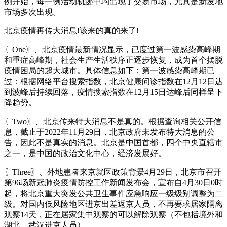
例开始，每一例活动轨迹中均出现了交易市场，尤其是新发地
市场多次出现。
北京疫情再传大消息!该来的真的来了!
〖One〗、北京疫情最新情况显示，已度过第一波感染高峰期
和重症高峰期，社会生产生活秩序正逐步恢复，成为首个摆脱
疫情困局的超大城市。具体信息如下：第一波感染高峰期已
过：根据网络平台搜索指数，北京健康问诊指数在12月12日达
到波峰后持续回落，疫情搜索指数在12月15日达峰后同样呈下
降趋势。
〖Two〗、北京传来特大消息不是真的。根据查询相关公开信
息，截止于2022年11月29日，北京政府未发布特大消息的公
告，因此不是真实的消息。北京是中国首都，四个中央直辖市
之一，是中国的政治文化中心，经济发展好。
〖Three〗、外地患者来京就医政策背景4月29日，北京市召开
第96场新冠肺炎疫情防控工作新闻发布会，宣布自4月30日0时
起，将北京重大突发公共卫生事件应急响应一级级别调整为二
级。对国内低风险地区进京出差返京人员，不再要求居家隔离
观察14天，正在居家集中观察的可以解除观察（不包括境外和
湖北、武汉进京人员）。