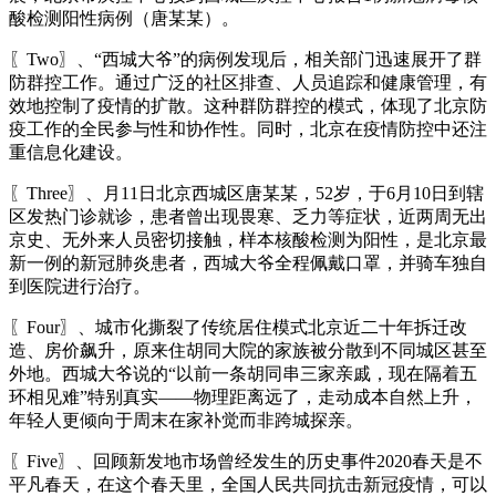
酸检测阳性病例（唐某某）。
〖Two〗、“西城大爷”的病例发现后，相关部门迅速展开了群
防群控工作。通过广泛的社区排查、人员追踪和健康管理，有
效地控制了疫情的扩散。这种群防群控的模式，体现了北京防
疫工作的全民参与性和协作性。同时，北京在疫情防控中还注
重信息化建设。
〖Three〗、月11日北京西城区唐某某，52岁，于6月10日到辖
区发热门诊就诊，患者曾出现畏寒、乏力等症状，近两周无出
京史、无外来人员密切接触，样本核酸检测为阳性，是北京最
新一例的新冠肺炎患者，西城大爷全程佩戴口罩，并骑车独自
到医院进行治疗。
〖Four〗、城市化撕裂了传统居住模式北京近二十年拆迁改
造、房价飙升，原来住胡同大院的家族被分散到不同城区甚至
外地。西城大爷说的“以前一条胡同串三家亲戚，现在隔着五
环相见难”特别真实——物理距离远了，走动成本自然上升，
年轻人更倾向于周末在家补觉而非跨城探亲。
〖Five〗、回顾新发地市场曾经发生的历史事件2020春天是不
平凡春天，在这个春天里，全国人民共同抗击新冠疫情，可以