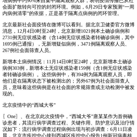
增病例中约90%来自集中隔离观察人群，表明疫情传播已从社
会面扩散转向可控的封闭环境。例如，6月29日专家预测“一周
内病例清零”的依据，正是基于隔离点病例的闭环管理。
北京最新社会面疫情在微博可以看到。据北京卫健委官方微博
消息，12月4日0时至24时，北京新增1021例本土确诊病例和
2731例无症状感染者（含14例无症状感染者转确诊病例，其中
1695例已通报），无新增疑似病例，3471例隔离观察人员、
267例社会面筛查人员。
新增本土病例情况：11月14日0时至24时，北京新增本土确诊
病例303例，新增本土无症状感染者159例（含1例无症状感染
者转确诊病例）。这些病例中，有394例为隔离观察人员，即
他们是在隔离状态下被检测出的；另外67例为社会面筛查人
员，意味着这些病例是在社会面的常规筛查或主动检测中被发
现的。
北京疫情中的“西城大爷”
〖One〗、在北京此次疫情中，“西城大爷”唐某某作为首例确
诊患者，其流行病学调查过程、关键作用、防护意识及治疗情
况如下：流行病学调查过程病例出现与初步调查：6月11日凌
晨，北京市疾控中心接到西城区疾控中心报告1例新冠病毒核