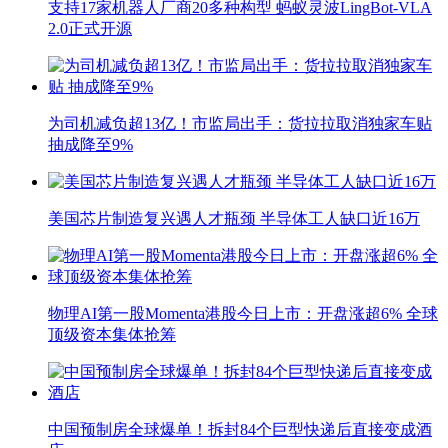
支持17家机器人厂商20多种构型 蚂蚁灵波LingBot-VLA
2.0正式开源
为司机减负超13亿！市监局出手：货拉拉取消独家车贴
抽成降至9%
美国芯片制造复兴遇人才瓶颈 半导体工人缺口近16万
物理AI第一股Momenta港股今日上市：开盘涨超6% 全球
顶级资本集体抢筹
中国预制房全球爆单！拆封84个巨型快递后直接变成酒