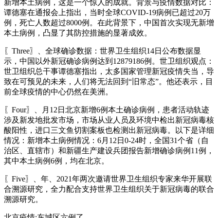
新增本土病例，这是一个惊人的成就。背景与疫情数据对比：
谭德塞在通报会上指出，当时全球COVID-19病例已超过20万
例，死亡人数超过8000例。在此背景下，中国首次实现无新增
本土病例，凸显了其防控措施的显著成效。
〖Three〗、全球确诊数据：世界卫生组织14日公布数据显
示，中国以外新冠确诊病例达到12879186例。世卫组织观点：
世卫组织总干事谭德塞指出，太多国家管理新冠疫情失当，导
致在可预见的未来，人们将无法回到“旧常态”。他还表示，目
前全球疫情的中心仍然在美洲。
〖Four〗、月12日北京新增6例本土确诊病例，患者活动轨迹
涉及新发地批发市场，市场从业人员及环境中检出新冠病毒核
酸阳性，进口三文鱼切割案板也检测出新冠病毒。以下是详细
情况：新增本土病例情况：6月12日0-24时，全国31个省（自
治区、直辖市）和新疆生产建设兵团报告新增确诊病例11例，
其中本土病例6例，均在北京。
〖Five〗、年、2021年两次邀请世界卫生组织专家来华开展联
合溯源研究，全力配合支持世界卫生组织关于新冠病毒的联合
溯源研究。
北京疫情:东城区六例了