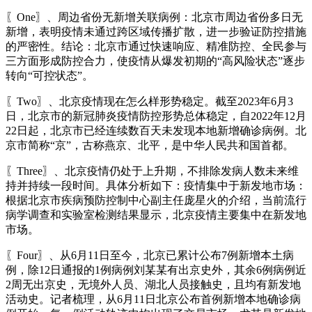
〖One〗、周边省份无新增关联病例：北京市周边省份多日无
新增，表明疫情未通过跨区域传播扩散，进一步验证防控措施
的严密性。结论：北京市通过快速响应、精准防控、全民参与
三方面形成防控合力，使疫情从爆发初期的“高风险状态”逐步
转向“可控状态”。
〖Two〗、北京疫情现在怎么样形势稳定。截至2023年6月3
日，北京市的新冠肺炎疫情防控形势总体稳定，自2022年12月
22日起，北京市已经连续数百天未发现本地新增确诊病例。北
京市简称“京”，古称燕京、北平，是中华人民共和国首都。
〖Three〗、北京疫情仍处于上升期，不排除发病人数未来维
持并持续一段时间。具体分析如下：疫情集中于新发地市场：
根据北京市疾病预防控制中心副主任庞星火的介绍，当前流行
病学调查和实验室检测结果显示，北京疫情主要集中在新发地
市场。
〖Four〗、从6月11日至今，北京已累计公布7例新增本土病
例，除12日通报的1例病例刘某某有出京史外，其余6例病例近
2周无出京史，无境外人员、湖北人员接触史，且均有新发地
活动史。记者梳理，从6月11日北京公布首例新增本地确诊病