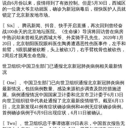
说自6月份以来，疫情得到了有效控制。但是5月30日，西城区
的一位唐大爷主动就医，确诊为新冠病毒后，很快医护人员就
锁定了北京新发地市场。
〖Six〗、腾讯新闻、抖音、快手开启直播，再次回到曾经奋
战100余天的北京地坛医院。《生命缘》导演将回访曾在病房
中熟识却未曾相见的西城大爷、外卖骑手孔先生。2020年1月
20日，北京朝阳医院眼科医生陶勇遭遇恶性伤医事件，左手和
前臂，9跟肌腱被砍断，头上被砍3刀，右手臂枕骨也被砍伤，
2周后才脱离生命危险。
世卫组织:中国卫生部门已通报北京新冠肺炎病例相关最新情
况
〖One〗、中国卫生部门已向世卫组织通报北京新冠肺炎病例
最新情况，包括病例数量、感染来源初步调查及防控措施进
展。病例通报情况中国国家卫计委和北京市卫计委于6月13日
向世卫组织驻华代表处通报了北京最新疫情细节。截至6月13
日，北京新发现41例有症状确诊病例和46例无症状确诊病例。
首例确诊病例于6月9日出现症状，6月11日被确认。
〖Two〗、世卫组织总干事谭德塞19日表示，中国首次报告无