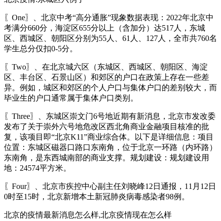
〖One〗、北京中考“高分通胀”现象数据表现：2022年北京中
考满分660分，海淀区655分以上（含加分）达517人，东城
区、西城区、朝阳区分别为55人、61人、127人，全市共760名
学生总分仅扣0-5分。
〖Two〗、在北京城六区（东城区、西城区、朝阳区、海淀
区、丰台区、石景山区）和郊区的户口在政策上存在一些差
异。例如，城区和郊区的个人户口与集体户口的差别较大，而
毕业生的户口通常属于集体户口类别。
〖Three〗、东城区崇文门6号地近期有新消息，北京市发改委
发布了关于崇外六号地危改区西北角商业金融项目核准的批
复，该项目即“北京K11”商业综合体。以下是详细信息：项目
位置：东城区磁器口路口东南角，位于北京一环路（内环路）
东南角，是东西城南部的商业支撑。规划建设：规划建设用
地：24574平方米。
〖Four〗、北京市疾控中心副主任刘晓峰12日通报，11月12日
0时至15时，北京新增本土新冠肺炎病毒感染者98例。
北京的疫情最新消息怎么样,北京疫情现在怎么样