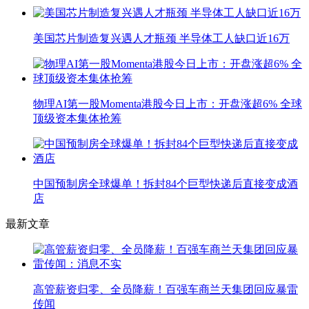
美国芯片制造复兴遇人才瓶颈 半导体工人缺口近16万
物理AI第一股Momenta港股今日上市：开盘涨超6% 全球
顶级资本集体抢筹
中国预制房全球爆单！拆封84个巨型快递后直接变成酒
店
最新文章
高管薪资归零、全员降薪！百强车商兰天集团回应暴雷
传闻