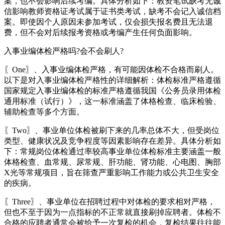
案，也不会影响后续考编。具体分析如下：教资笔试缺考无诚
信影响教师资格证考试属于证书类考试，缺考不会记入诚信档
案。即使因个人原因未参加考试，仅会损失报名费且无法退
费，但不会对后续报考资格或考编产生任何负面影响。
入事业编体检严格吗?会不会刷人?
〖One〗、入事业编体检严格，有可能因体检不合格而刷人。
以下是对入事业编体检严格性的详细解析：体检标准严格遵循
国家规定入事业编体检的标准严格遵循我国《公务员录用体检
通用标准（试行）》，这一标准涵盖了体格检查、临床检验、
辅助检查等多个方面。
〖Two〗、事业单位体检被刷下来的几率总体不大，但受岗位
类型、健康状况及竞争程度等因素影响存在差异。具体分析如
下：常规岗位体检通过率较高事业单位体检标准主要涵盖一般
体格检查、血常规、尿常规、肝功能、肾功能、心电图、胸部
X光等常规项目，旨在筛查严重影响工作能力或公共卫生安全
的疾病。
〖Three〗、事业单位在招聘过程中对体检的要求相对严格，
但也不至于因为一点指标的不正常就直接刷掉应聘者。体检不
合格的应聘者通常会被给予一次复检的机会，复检结果往往能