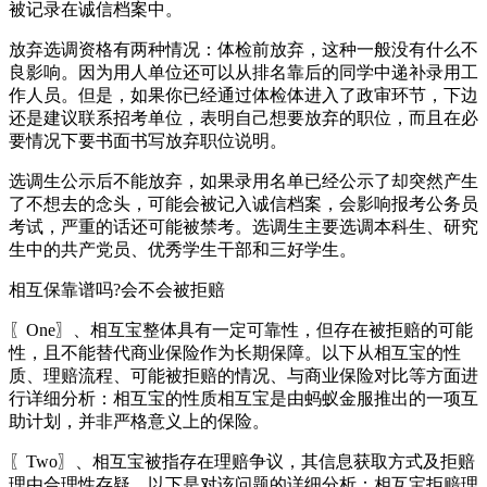
被记录在诚信档案中。
放弃选调资格有两种情况：体检前放弃，这种一般没有什么不
良影响。因为用人单位还可以从排名靠后的同学中递补录用工
作人员。但是，如果你已经通过体检体进入了政审环节，下边
还是建议联系招考单位，表明自己想要放弃的职位，而且在必
要情况下要书面书写放弃职位说明。
选调生公示后不能放弃，如果录用名单已经公示了却突然产生
了不想去的念头，可能会被记入诚信档案，会影响报考公务员
考试，严重的话还可能被禁考。选调生主要选调本科生、研究
生中的共产党员、优秀学生干部和三好学生。
相互保靠谱吗?会不会被拒赔
〖One〗、相互宝整体具有一定可靠性，但存在被拒赔的可能
性，且不能替代商业保险作为长期保障。以下从相互宝的性
质、理赔流程、可能被拒赔的情况、与商业保险对比等方面进
行详细分析：相互宝的性质相互宝是由蚂蚁金服推出的一项互
助计划，并非严格意义上的保险。
〖Two〗、相互宝被指存在理赔争议，其信息获取方式及拒赔
理由合理性存疑。以下是对该问题的详细分析：相互宝拒赔理