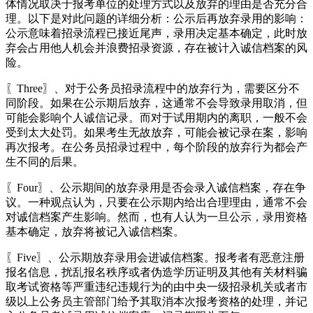
体情况取决于报考单位的处理方式以及放弃的理由是否充分合
理。以下是对此问题的详细分析：公示后再放弃录用的影响：
公示意味着招录流程已接近尾声，录用决定基本确定，此时放
弃会占用他人机会并浪费招录资源，存在被计入诚信档案的风
险。
〖Three〗、对于公务员招录流程中的放弃行为，需要区分不
同阶段。如果在公示期后放弃，这通常不会导致录用取消，但
可能会影响个人诚信记录。而对于试用期内的离职，一般不会
受到太大处罚。如果考生无故放弃，可能会被记录在案，影响
再次报考。在公务员招录过程中，每个阶段的放弃行为都会产
生不同的后果。
〖Four〗、公示期间的放弃录用是否会录入诚信档案，存在争
议。一种观点认为，只要在公示期内给出合理理由，通常不会
对诚信档案产生影响。然而，也有人认为一旦公示，录用资格
基本确定，放弃将被记入诚信档案。
〖Five〗、公示期放弃录用会进诚信档案。报考者有恶意注册
报名信息，扰乱报名秩序或者伪造学历证明及其他有关材料骗
取考试资格等严重违纪违规行为的由中央一级招录机关或者市
级以上公务员主管部门给予其取消本次报考资格的处理，并记