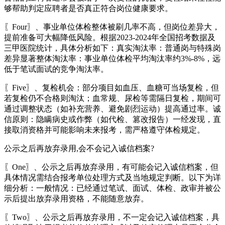
够帮助判定应聘者是否真正符合岗位健康要求。
〖Four〗、事业单位体检整体被刷几率不高，但岗位差异大，
提前准备可大幅降低风险。根据2023-2024年全国招考数据及
三甲医院统计，具体分析如下：真实淘汰率：普通岗与特殊岗
差异显著整体淘汰率：事业单位体检平均淘汰率约3%-8%，远
低于笔试面试的竞争淘汰率。
〖Five〗、复检机会：部分项目如血压、血糖可当场复检，但
若复检仍不合格则淘汰；血常规、尿检等需隔日复检，期间可
通过调整状态（如补充营养、避免剧烈运动）提高通过率。诚
信原则：隐瞒病史或作弊（如代检、篡改报告）一经发现，直
接取消资格并可能影响未来报考，需严格遵守体检规定。
公示之后再放弃录用,会不会记入诚信档案?
〖One〗、公示之后再放弃录用，有可能会记入诚信档案，但
具体情况需结合报考单位处理方式及当地规定判断。以下为详
细分析：一般情况：已经通过笔试、面试、体检、政审并被公
示后提出放弃录用资格，不能随意放弃。
〖Two〗、公示之后再放弃录用，不一定会记入诚信档案，具