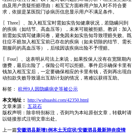
由及用户质疑拒赔理由：相互宝方面称用户加入时不符合要
求，依据是某医院门诊病历信息显示用户不满足条件。
〖Three〗、加入相互宝时需如实告知健康状况，若隐瞒问到
的疾病（如结节、高血压等），未来可能被拒赔。教训：加入
前需如实填写健康问卷，避免因未如实告知导致理赔失败。既
往症不赔加入相互宝前已存在的疾病（如未切除的结节、需长
期服药的高血压等），后续因该疾病出险不予理赔。
〖Four〗、这表明从司法上来说，如果投保人没有在宽限期内
缴费，最后出险了，保险公司可以拒赔。事件启示确保卡里有
钱加入相互宝后，一定要确保相应的卡里有钱，否则再出现自
动扣款失败导致退出互助计划的情况，将难以获得互助。
标签：
杭州9人因隐瞒病史等被公示
本文地址：
http://wuhuashi.com/42350.html
文章来源：
五花石
版权声明：
除非特别标注，否则均为本站原创文章，转载时请
以链接形式注明文章出处。
上一篇
安徽泗县新增1例本土无症状/安徽泗县最新肺炎疫情