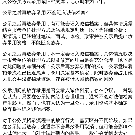
入公务员考试录用诚信档案库，记录期限为五年。
公示之后再放弃录用,不会记入诚信档案?
公示之后再放弃录用，有可能会记入诚信档案，但具体情况需
结合报考单位处理方式及当地规定判断。以下为详细分析：一
般情况：已经通过笔试、面试、体检、政审并被公示后提出放
弃录用资格，不能随意放弃。
公示之后再放弃录用，不一定会记入诚信档案，具体情况取决
于报考单位的处理方式以及放弃的理由是否充分合理。以下是
对此问题的详细分析：公示后再放弃录用的影响：公示意味着
招录流程已接近尾声，录用决定基本确定，此时放弃会占用他
人机会并浪费招录资源，存在被计入诚信档案的风险。
公示期间的放弃录用是否会录入诚信档案，存在争议。一种观
点认为，只要在公示期内给出合理理由，通常不会对诚信档案
产生影响。然而，也有人认为一旦公示，录用资格基本确定，
放弃将被记入诚信档案。
对于公务员招录流程中的放弃行为，需要区分不同阶段。如果
在公示期后放弃，这通常不会导致录用取消，但可能会影响个
人诚信记录。而对于试用期内的离职，一般不会受到太大处