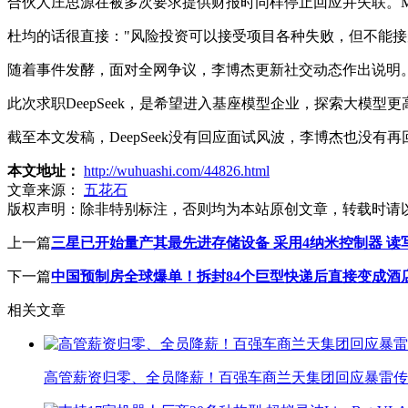
合伙人庄思源在被多次要求提供财报时同样停止回应并失联。Me
杜均的话很直接："风险投资可以接受项目各种失败，但不能接
随着事件发酵，面对全网争议，李博杰更新社交动态作出说明。他表
此次求职DeepSeek，是希望进入基座模型企业，探索大模型更
截至本文发稿，DeepSeek没有回应面试风波，李博杰也没有
本文地址：
http://wuhuashi.com/44826.html
文章来源：
五花石
版权声明：
除非特别标注，否则均为本站原创文章，转载时请
上一篇
三星已开始量产其最先进存储设备 采用4纳米控制器 读
下一篇
中国预制房全球爆单！拆封84个巨型快递后直接变成酒
相关文章
高管薪资归零、全员降薪！百强车商兰天集团回应暴雷传