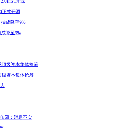
2.0正式开源
成降至9%
球顶级资本集体抢筹
闻