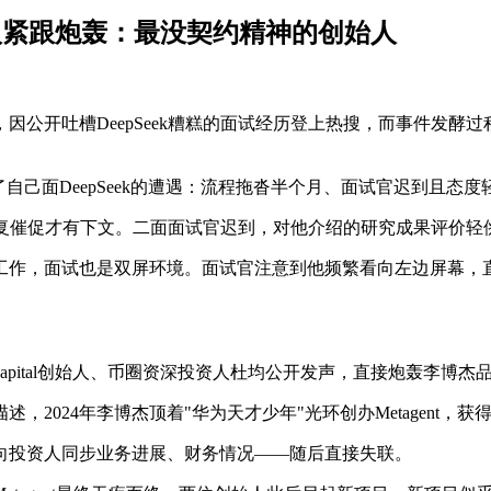
投资人紧跟炮轰：最没契约精神的创始人
因公开吐槽DeepSeek糟糕的面试经历登上热搜，而事件发
了自己面DeepSeek的遭遇：流程拖沓半个月、面试官迟到且态
，反复催促才有下文。二面面试官迟到，对他介绍的研究成果评价轻
作，面试也是双屏环境。面试官注意到他频繁看向左边屏幕，直
 Capital创始人、币圈资深投资人杜均公开发声，直接炮轰李博杰
4年李博杰顶着"华为天才少年"光环创办Metagent，获得ABCD
向投资人同步业务进展、财务情况——随后直接失联。