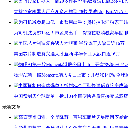
支持17家机器人厂商20多种构型 蚂蚁灵波LingBot-VLA 
为司机减负超13亿！市监局出手：货拉拉取消独家车贴 抽
美国芯片制造复兴遇人才瓶颈 半导体工人缺口近16万
物理AI第一股Momenta港股今日上市：开盘涨超6% 全
中国预制房全球爆单！拆封84个巨型快递后直接变成酒店
最新文章
高管薪资归零、全员降薪！百强车商兰天集团回应暴雷传