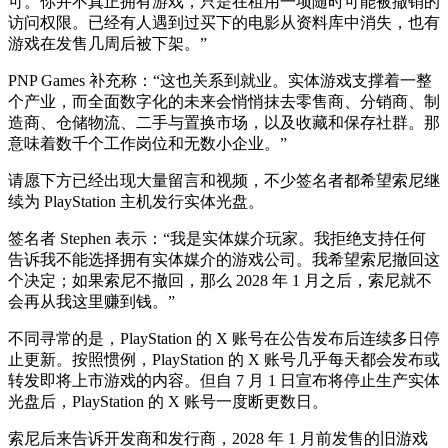
可。你并不真正拥有游戏，只是在租用一项随时可能被撤销的
访问权限。已经有人遇到过买下的电影从资料库中消失，也有
游戏在发售几周后被下架。”
PNP Games 补充称：“这也关系到就业。实体游戏支撑着一整
个产业，而全面数字化的未来会悄悄抹去零售商、分销商、制
造商、仓储物流、二手与置换市场，以及收藏和保存社群。那
意味着数千个工作岗位和无数小企业。”
请愿下方已经出现大量留言和视频，不少签名者都希望索尼继
续为 PlayStation 主机发行实体光盘。
签名者 Stephen 表示：“我是实体媒介玩家。我拒绝支持任何
告诉我不能选择拥有实体媒介的游戏公司。我希望索尼撤回这
个决定；如果索尼不撤回，那么 2028 年 1 月之后，索尼就不
会再从我这里赚到钱。”
不同寻常的是，PlayStation 的 X 账号在公告发布后连续多日停
止更新。按照惯例，PlayStation 的 X 账号几乎每天都会发布或
转发即将上市游戏的内容。但自 7 月 1 日宣布将停止生产实体
光盘后，PlayStation 的 X 账号一度断更数日。
索尼后来告诉开发商和发行商，2028 年 1 月前发售的旧游戏