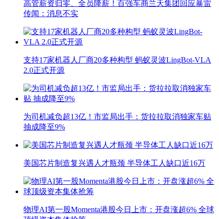
高管薪资归零、全员降薪！百强车商兰天集团回应暴雷
传闻：消息不实
支持17家机器人厂商20多种构型 蚂蚁灵波LingBot-VLA
2.0正式开源
为司机减负超13亿！市监局出手：货拉拉取消独家车贴
抽成降至9%
美国芯片制造复兴遇人才瓶颈 半导体工人缺口近16万
物理AI第一股Momenta港股今日上市：开盘涨超6% 全球