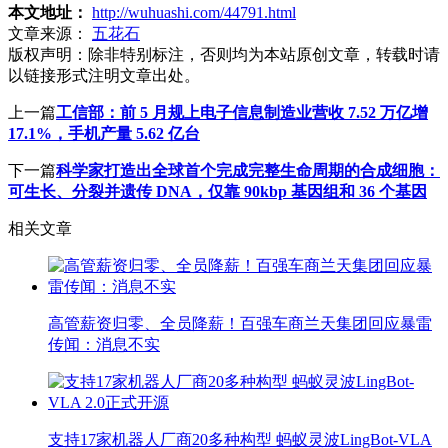
本文地址：
http://wuhuashi.com/44791.html
文章来源：
五花石
版权声明：
除非特别标注，否则均为本站原创文章，转载时请
以链接形式注明文章出处。
上一篇
工信部：前 5 月规上电子信息制造业营收 7.52 万亿增
17.1%，手机产量 5.62 亿台
下一篇
科学家打造出全球首个完成完整生命周期的合成细胞：
可生长、分裂并遗传 DNA，仅靠 90kbp 基因组和 36 个基因
相关文章
高管薪资归零、全员降薪！百强车商兰天集团回应暴雷
传闻：消息不实
支持17家机器人厂商20多种构型 蚂蚁灵波LingBot-VLA