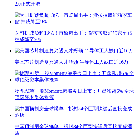
2.0正式开源
为司机减负超13亿！市监局出手：货拉拉取消独家车贴
抽成降至9%
美国芯片制造复兴遇人才瓶颈 半导体工人缺口近16万
物理AI第一股Momenta港股今日上市：开盘涨超6% 全球
顶级资本集体抢筹
中国预制房全球爆单！拆封84个巨型快递后直接变成酒
店