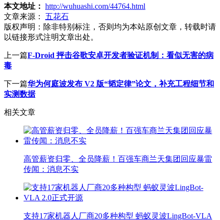
本文地址：
http://wuhuashi.com/44764.html
文章来源：
五花石
版权声明：
除非特别标注，否则均为本站原创文章，转载时请
以链接形式注明文章出处。
上一篇
F-Droid 抨击谷歌安卓开发者验证机制：看似无害的病
毒
下一篇
华为何庭波发布 V2 版“韬定律”论文，补充工程细节和
实测数据
相关文章
高管薪资归零、全员降薪！百强车商兰天集团回应暴雷
传闻：消息不实
支持17家机器人厂商20多种构型 蚂蚁灵波LingBot-VLA