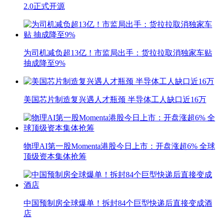
2.0正式开源
为司机减负超13亿！市监局出手：货拉拉取消独家车贴
抽成降至9%
美国芯片制造复兴遇人才瓶颈 半导体工人缺口近16万
物理AI第一股Momenta港股今日上市：开盘涨超6% 全球
顶级资本集体抢筹
中国预制房全球爆单！拆封84个巨型快递后直接变成酒
店