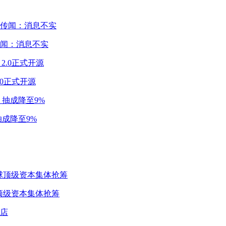
闻：消息不实
2.0正式开源
成降至9%
球顶级资本集体抢筹