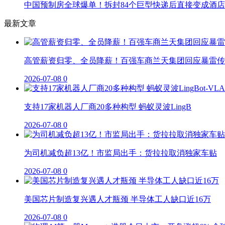
中国预制房全球爆单！拆封84个巨型快递后直接变成酒店
最新文章
高管薪资归零、全员降薪！百强车商兰天集团回应暴雷传
2026-07-08
0
支持17家机器人厂商20多种构型 蚂蚁灵波LingB
2026-07-08
0
为司机减负超13亿！市监局出手：货拉拉取消独家车贴
2026-07-08
0
美国芯片制造复兴遇人才瓶颈 半导体工人缺口近16万
2026-07-08
0