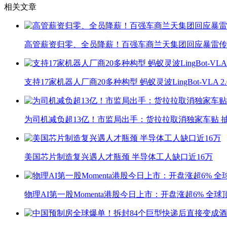
相关文章
高管薪资归零、全员降薪！百强车商兰天集团回应暴雷传
支持17家机器人厂商20多种构型 蚂蚁灵波LingBot-VLA 
为司机减负超13亿！市监局出手：货拉拉取消独家车贴 抽
美国芯片制造复兴遇人才瓶颈 半导体工人缺口近16万
物理AI第一股Momenta港股今日上市：开盘涨超6% 全