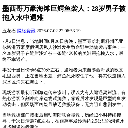
墨西哥万豪海滩巨鳄鱼袭人：28岁男子被
拖入水中遇难
五花石
网络资讯
2026-07-02 22:06:53
19
7月2日消息，当地时间6月26日傍晚，墨西哥哈利斯科州巴亚
尔塔港万豪度假酒店私人沙滩发生致命野生动物袭击事件：一
名28岁男子在近岸浅滩被一条近4米长的美洲鳄拖拽入水，最
终不幸遇难。
事发于当日傍晚6点30分左右，遇难者为来自墨西哥城的欧文·
毛里西奥，正在当地出差，鳄鱼死死咬住了他，将其快速拖入
深水区消失在海面下。
现场游客最初听到海边传来惨叫，误以为有人遭遇离岸流，有
热心游客立刻冲向岸边尝试施救，靠近后才发现是巨型鳄鱼发
动袭击，但因场面凶险且缺乏救援设备，无力阻止悲剧发生。
当地救援部门接报后启动海陆联合搜救，历经12小时持续搜
寻，于次日清晨7点左右，在距离事发沙滩约2.5公里的河道水
域找到遇难者遗体。