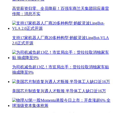
高管薪资归零、全员降薪！百强车商兰天集团回应暴雷
传闻：消息不实
支持17家机器人厂商20多种构型 蚂蚁灵波LingBot-VLA
2.0正式开源
为司机减负超13亿！市监局出手：货拉拉取消独家车贴
抽成降至9%
美国芯片制造复兴遇人才瓶颈 半导体工人缺口近16万