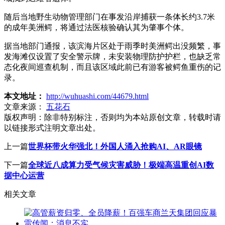
随后当地野生动物管理部门在事发沿岸捕获一条体长约3.7米
的成年美洲鳄，将通过法医核验确认其为肇事个体。
据当地部门通报，该滨海片区处于雨季时美洲鳄出没频繁，事
发海滩仅设置了安全警示牌，未安装物理防护护栏，也缺乏常
态化夜间巡查机制，而且该区域此前已有游客被鳄鱼重伤的记
录。
本文地址：
http://wuhuashi.com/44679.html
文章来源：
五花石
版权声明：
除非特别标注，否则均为本站原创文章，转载时请
以链接形式注明文章出处。
上一篇
世界杯带火华强北！外国人涌入抢购AI、AR眼镜
下一篇
全球近八成算力受气候灾害威胁！极端高温重创AI数
据中心运营
相关文章