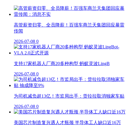
高管薪资归零、全员降薪！百强车商兰天集团回应暴雷
传闻
2026-07-08
0
支持17家机器人厂商20多种构型 蚂蚁灵波LingB
2026-07-08
0
为司机减负超13亿！市监局出手：货拉拉取消独家车贴
2026-07-08
0
美国芯片制造复兴遇人才瓶颈 半导体工人缺口近16万