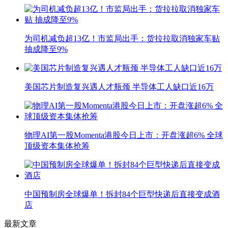
为司机减负超13亿！市监局出手：货拉拉取消独家车贴
抽成降至9%
美国芯片制造复兴遇人才瓶颈 半导体工人缺口近16万
物理AI第一股Momenta港股今日上市：开盘涨超6% 全球
顶级资本集体抢筹
中国预制房全球爆单！拆封84个巨型快递后直接变成酒
店
最新文章