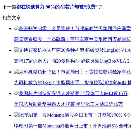
下一篇
都在说缺算力 90%的AI芯片却被“浪费”了
相关文章
高管薪资归零、全员降薪！百强车商兰天集团回应暴雷传
支持17家机器人厂商20多种构型 蚂蚁灵波LingBot-VLA 
为司机减负超13亿！市监局出手：货拉拉取消独家车贴 抽
美国芯片制造复兴遇人才瓶颈 半导体工人缺口近16万
物理AI第一股Momenta港股今日上市：开盘涨超6% 全