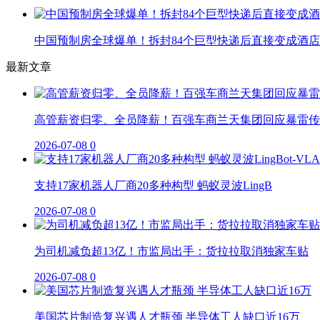
中国预制房全球爆单！拆封84个巨型快递后直接变成酒店
最新文章
高管薪资归零、全员降薪！百强车商兰天集团回应暴雷传
2026-07-08
0
支持17家机器人厂商20多种构型 蚂蚁灵波LingB
2026-07-08
0
为司机减负超13亿！市监局出手：货拉拉取消独家车贴
2026-07-08
0
美国芯片制造复兴遇人才瓶颈 半导体工人缺口近16万