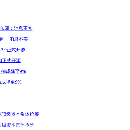
闻：消息不实
2.0正式开源
成降至9%
球顶级资本集体抢筹