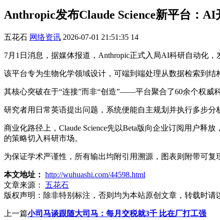
Anthropic发布Claude Science新平
五花石
网络资讯
2026-07-01 21:51:35
14
7月1日消息，据媒体报道，Anthropic正式入局AI科研自动化，发布工
该平台专为生物化学领域设计，可端到端处理从数据检索到结
其核心突破在于“连接”而非“创造”——平台聚合了60余个权
研究者用日常英语提出问题，系统便能自主规划并执行多步分
商业化路径上，Claude Science先以Beta版向企业订阅用户
的策略切入科研市场。
为保证学术严谨性，所有输出均附引用溯源，图表则附带可复现
本文地址：
http://wuhuashi.com/44598.html
文章来源：
五花石
版权声明：
除非特别标注，否则均为本站原创文章，转载时请
上一篇
小司马谈跟随大司马：每月交税就3千 比在厂打工强