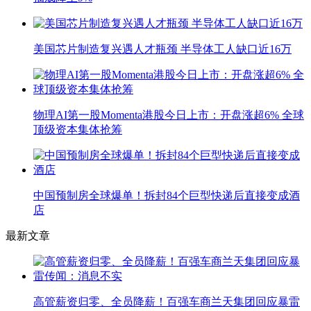
美国芯片制造复兴遇人才瓶颈 半导体工人缺口近16万
物理AI第一股Momenta港股今日上市：开盘涨超6% 全球
顶级资本集体抢筹
中国预制房全球爆单！拆封84个巨型快递后直接变成酒
店
最新文章
高管薪资归零、全员降薪！百强车商兰天集团回应暴雷