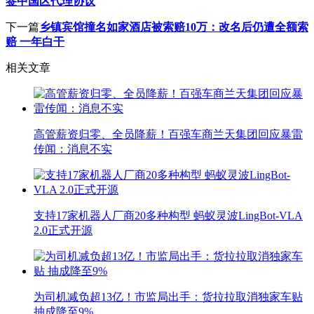
签中国区代理协议
下一篇
乡镇宾馆撞名如家酒店被索赔10万：改名后仍遭全额索
赔 一年白干
相关文章
高管薪资归零、全员降薪！百强车商兰天集团回应暴雷
传闻：消息不实
支持17家机器人厂商20多种构型 蚂蚁灵波LingBot-VLA
2.0正式开源
为司机减负超13亿！市监局出手：货拉拉取消独家车贴
抽成降至9%