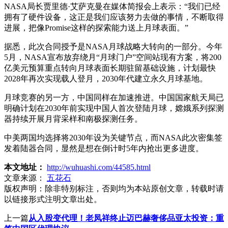
NASA局长贾里德·艾萨克曼在媒体简报会上表示：“我们已经
拥有了硬件设备，这正是我们应该努力去做的事情，不断取得
进展，把像Promise这样的探索能力送上月球表面。”
据悉，此次合同授予是NASA月球战略大转向的一部分。今年
5月，NASA宣布放弃绕月“月球门户”空间站现有方案，将200
亿美元预算重点转向月球表面长期驻留基础设施，计划最快
2028年再次实现载人登月，2030年代建立永久月球基地。
月球竞赛的另一方，中国同样在加速推进。中国国家航天局已
明确计划在2030年前实现中国人首次登陆月球，嫦娥系列探测
器持续开展月背采样和南极探测任务。
中美两国均选择将2030年设为关键节点，而NASA此次密集签
发着陆器合同，显然是想在倒计时5年内抢出更多进度。
本文地址：
http://wuhuashi.com/44585.html
文章来源：
五花石
版权声明：
除非特别标注，否则均为本站原创文章，转载时请
以链接形式注明文章出处。
上一篇
从入股变代理！老凤祥终止迈巴赫奢侈品亚太投资：重