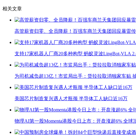
相关文章
高管薪资归零、全员降薪！百强车商兰天集团回应暴雷传
支持17家机器人厂商20多种构型 蚂蚁灵波LingBot-VLA 
为司机减负超13亿！市监局出手：货拉拉取消独家车贴 抽
美国芯片制造复兴遇人才瓶颈 半导体工人缺口近16万
物理AI第一股Momenta港股今日上市：开盘涨超6% 全