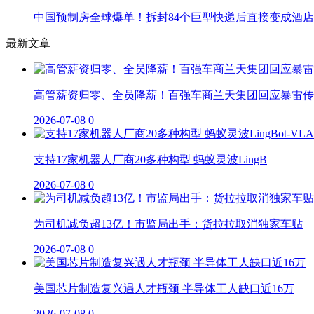
中国预制房全球爆单！拆封84个巨型快递后直接变成酒店
最新文章
高管薪资归零、全员降薪！百强车商兰天集团回应暴雷传
2026-07-08
0
支持17家机器人厂商20多种构型 蚂蚁灵波LingB
2026-07-08
0
为司机减负超13亿！市监局出手：货拉拉取消独家车贴
2026-07-08
0
美国芯片制造复兴遇人才瓶颈 半导体工人缺口近16万
2026-07-08
0