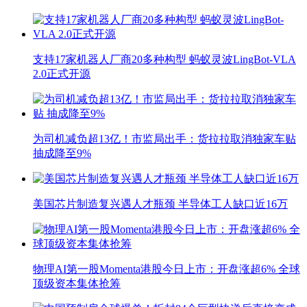
支持17家机器人厂商20多种构型 蚂蚁灵波LingBot-VLA
2.0正式开源
为司机减负超13亿！市监局出手：货拉拉取消独家车贴
抽成降至9%
美国芯片制造复兴遇人才瓶颈 半导体工人缺口近16万
物理AI第一股Momenta港股今日上市：开盘涨超6% 全球
顶级资本集体抢筹