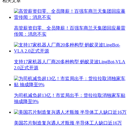
相关文章
高管薪资归零、全员降薪！百强车商兰天集团回应暴雷
传闻：消息不实
支持17家机器人厂商20多种构型 蚂蚁灵波LingBot-VLA
2.0正式开源
为司机减负超13亿！市监局出手：货拉拉取消独家车贴
抽成降至9%
美国芯片制造复兴遇人才瓶颈 半导体工人缺口近16万