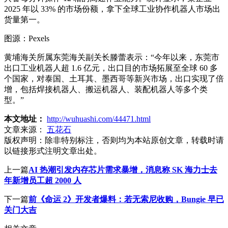
2025 年以 33% 的市场份额，拿下全球工业协作机器人市场出
货量第一。
图源：Pexels
黄埔海关所属东莞海关副关长滕蕾表示：“今年以来，东莞市
出口工业机器人超 1.6 亿元，出口目的市场拓展至全球 60 多
个国家，对泰国、土耳其、墨西哥等新兴市场，出口实现了倍
增，包括焊接机器人、搬运机器人、装配机器人等多个类
型。”
本文地址：
http://wuhuashi.com/44471.html
文章来源：
五花石
版权声明：
除非特别标注，否则均为本站原创文章，转载时请
以链接形式注明文章出处。
上一篇
AI 热潮引发内存芯片需求暴增，消息称 SK 海力士去
年新增员工超 2000 人
下一篇
前《命运 2》开发者爆料：若无索尼收购，Bungie 早已
关门大吉