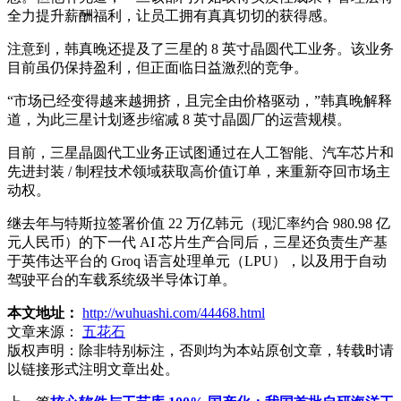
全力提升薪酬福利，让员工拥有真真切切的获得感。
注意到，韩真晚还提及了三星的 8 英寸晶圆代工业务。该业务
目前虽仍保持盈利，但正面临日益激烈的竞争。
“市场已经变得越来越拥挤，且完全由价格驱动，”韩真晚解释
道，为此三星计划逐步缩减 8 英寸晶圆厂的运营规模。
目前，三星晶圆代工业务正试图通过在人工智能、汽车芯片和
先进封装 / 制程技术领域获取高价值订单，来重新夺回市场主
动权。
继去年与特斯拉签署价值 22 万亿韩元（现汇率约合 980.98 亿
元人民币）的下一代 AI 芯片生产合同后，三星还负责生产基
于英伟达平台的 Groq 语言处理单元（LPU），以及用于自动
驾驶平台的车载系统级半导体订单。
本文地址：
http://wuhuashi.com/44468.html
文章来源：
五花石
版权声明：
除非特别标注，否则均为本站原创文章，转载时请
以链接形式注明文章出处。