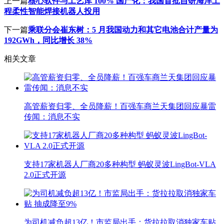
上一篇
核心软件与工艺库 100% 国产化：我国首批自研海洋工
程柔性智能焊接机器人投用
下一篇
乘联分会崔东树：5 月我国动力和其它电池合计产量为
192GWh，同比增长 38%
相关文章
高管薪资归零、全员降薪！百强车商兰天集团回应暴雷
传闻：消息不实
支持17家机器人厂商20多种构型 蚂蚁灵波LingBot-VLA
2.0正式开源
为司机减负超13亿！市监局出手：货拉拉取消独家车贴