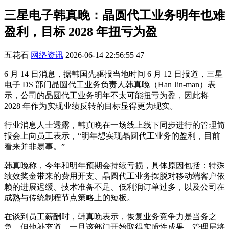
三星电子韩真晚：晶圆代工业务明年也难
盈利，目标 2028 年扭亏为盈
五花石
网络资讯
2026-06-14 22:56:55
47
6 月 14 日消息，据韩国先驱报当地时间 6 月 12 日报道，三星
电子 DS 部门晶圆代工业务负责人韩真晚（Han Jin-man）表
示，公司的晶圆代工业务明年不太可能扭亏为盈，因此将
2028 年作为实现业绩反转的目标显得更为现实。
行业消息人士透露，韩真晚在一场线上线下同步进行的管理简
报会上向员工表示，“明年想实现晶圆代工业务的盈利，目前
看来并非易事。”
韩真晚称，今年和明年预期会持续亏损，具体原因包括：特殊
绩效奖金带来的费用开支、晶圆代工业务摆脱对移动端客户依
赖的进展迟缓、技术准备不足、低利润订单过多，以及公司在
成熟与传统制程节点策略上的短板。
在谈到员工薪酬时，韩真晚表示，恢复业务竞争力是当务之
急。但他补充道，一旦该部门开始取得实质性成果，管理层将