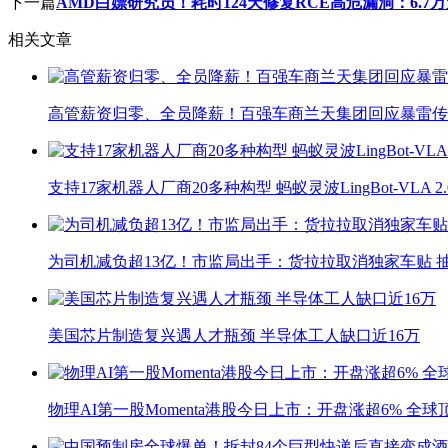
下一篇
AMD白嫖研究员！耗时124天修复RCE高危漏洞：6.7
相关文章
高管薪资归零、全员降薪！百强车商兰天集团回应暴雷传
支持17家机器人厂商20多种构型 蚂蚁灵波LingBot-VLA 
为司机减负超13亿！市监局出手：货拉拉取消独家车贴 抽
美国芯片制造复兴遇人才瓶颈 半导体工人缺口近16万
物理AI第一股Momenta港股今日上市：开盘涨超6% 全