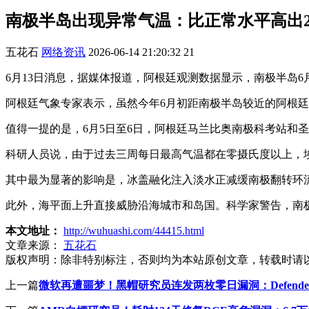
南极半岛出现异常气温：比正常水平高出2
五花石
网络资讯
2026-06-14 21:20:32
21
6月13日消息，据媒体报道，阿根廷观测数据显示，南极半岛6
阿根廷气象专家表示，虽然今年6月初距南极半岛较近的阿根廷
值得一提的是，6月5日至6日，阿根廷马兰比奥南极科考站和圣马
科研人员说，由于过去三周每日最高气温都在零摄氏度以上，
其中最为显著的影响是，冰盖融化注入淡水正减缓南极翻转环
此外，海平面上升直接威胁沿海城市和岛国。科学家警告，南
本文地址：
http://wuhuashi.com/44415.html
文章来源：
五花石
版权声明：
除非特别标注，否则均为本站原创文章，转载时请
上一篇
微软再遭噩梦！黑帽研究员连发两枚零日漏洞：Defend