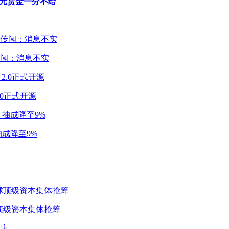
万元赏金一分不给
闻：消息不实
2.0正式开源
成降至9%
球顶级资本集体抢筹