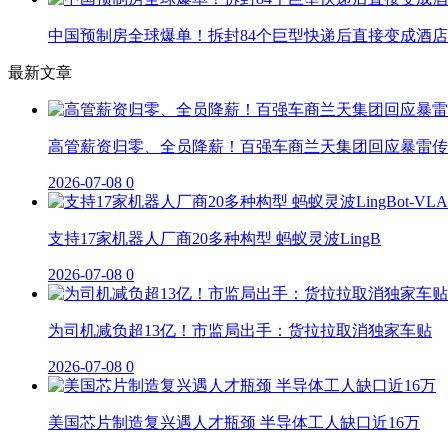
中国预制房全球爆单！拆封84个巨型快递后直接变成酒店
最新文章
高管薪资归零、全员降薪！百强车商兰天集团回应暴雷传
2026-07-08
0
支持17家机器人厂商20多种构型 蚂蚁灵波LingB
2026-07-08
0
为司机减负超13亿！市监局出手：货拉拉取消独家车贴
2026-07-08
0
美国芯片制造复兴遇人才瓶颈 半导体工人缺口近16万