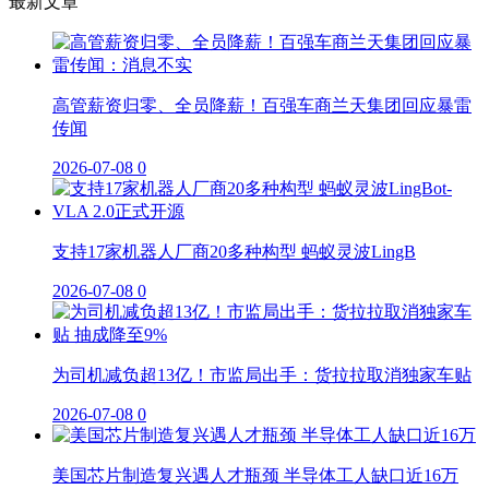
最新文章
高管薪资归零、全员降薪！百强车商兰天集团回应暴雷
传闻
2026-07-08
0
支持17家机器人厂商20多种构型 蚂蚁灵波LingB
2026-07-08
0
为司机减负超13亿！市监局出手：货拉拉取消独家车贴
2026-07-08
0
美国芯片制造复兴遇人才瓶颈 半导体工人缺口近16万