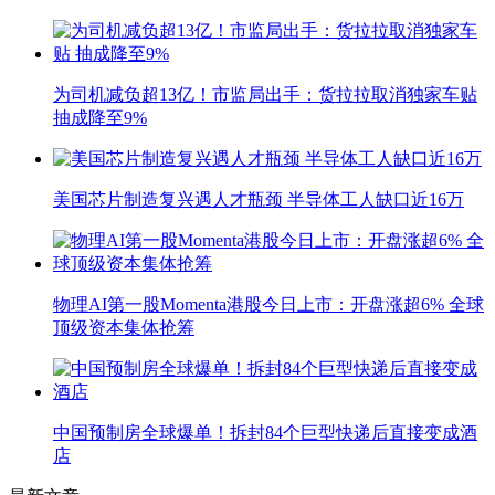
为司机减负超13亿！市监局出手：货拉拉取消独家车贴
抽成降至9%
美国芯片制造复兴遇人才瓶颈 半导体工人缺口近16万
物理AI第一股Momenta港股今日上市：开盘涨超6% 全球
顶级资本集体抢筹
中国预制房全球爆单！拆封84个巨型快递后直接变成酒
店