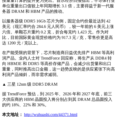
按重量计算的提升更为突出。首尔经济日报指出，半导体行业
单位重量出口值较上年同期增长 3.1 倍，主要得益于新一代服
务器 DRAM 和 HBM 产品的推动。
以服务器级 DDR5 16Gb 芯片为例，固定合约价最近达到 42
美元（现汇率约合 284.6 元人民币），较一年前的 6 美元上涨
六倍。单颗芯片重约 0.2 克，折合每克约 1,423 元。作为对
比，目前国际黄金现货价格约为 917.3 元 / 克，零售价更是高
达 1200 元 / 克以上。
在产能受限的背景下，芯片制造商日益优先排产 HBM 等高利
润产品。业内人士对 TrendForce 回应称，将生产从 DDR4 转
向 HBM3E 和 DDR5 等高价存储产品，会减少出货量和出口
重量，同时推高出口金额，这一趋势反映的是供应紧张下向高
利润产品倾斜，而非需求减弱。
▲ 三星 12nm 级 DDR5 DRAM
据 TrendForce 预估，到 2025 年、2026 年和 2027 年底，前三
大供应商的 HBM 晶圆投入将分别占到其 DRAM 总晶圆投入
的约 18%、22% 和 30%。
本文地址：
http://wuhuashi.com/44371.html