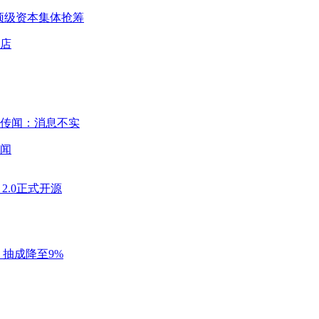
球顶级资本集体抢筹
闻