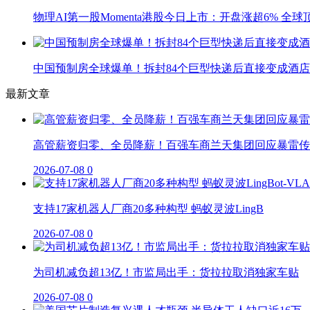
物理AI第一股Momenta港股今日上市：开盘涨超6% 全
中国预制房全球爆单！拆封84个巨型快递后直接变成酒店
最新文章
高管薪资归零、全员降薪！百强车商兰天集团回应暴雷传
2026-07-08
0
支持17家机器人厂商20多种构型 蚂蚁灵波LingB
2026-07-08
0
为司机减负超13亿！市监局出手：货拉拉取消独家车贴
2026-07-08
0