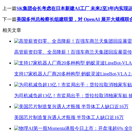
上一篇
SK集团会长考虑在日本新建AI工厂 未来2至3年内实现
下一篇
美国多州总检察长组建联盟，对 OpenAI 展开大规模联
相关文章
高管薪资归零、全员降薪！百强车商兰天集团回应暴雷传
支持17家机器人厂商20多种构型 蚂蚁灵波LingBot-VLA 
为司机减负超13亿！市监局出手：货拉拉取消独家车贴 抽
美国芯片制造复兴遇人才瓶颈 半导体工人缺口近16万