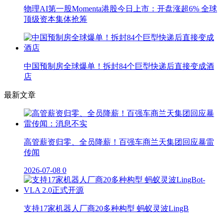
物理AI第一股Momenta港股今日上市：开盘涨超6% 全球
顶级资本集体抢筹
中国预制房全球爆单！拆封84个巨型快递后直接变成酒
店
最新文章
高管薪资归零、全员降薪！百强车商兰天集团回应暴雷
传闻
2026-07-08
0
支持17家机器人厂商20多种构型 蚂蚁灵波LingB