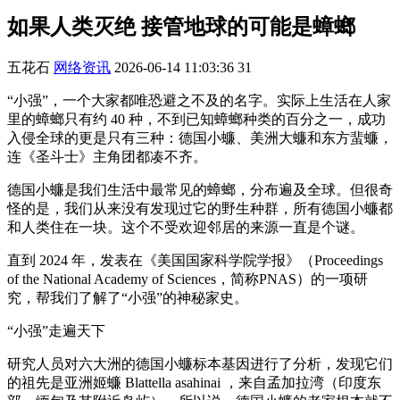
如果人类灭绝 接管地球的可能是蟑螂
五花石
网络资讯
2026-06-14 11:03:36
31
“小强”，一个大家都唯恐避之不及的名字。实际上生活在人家
里的蟑螂只有约 40 种，不到已知蟑螂种类的百分之一，成功
入侵全球的更是只有三种：德国小蠊、美洲大蠊和东方蜚蠊，
连《圣斗士》主角团都凑不齐。
德国小蠊是我们生活中最常见的蟑螂，分布遍及全球。但很奇
怪的是，我们从来没有发现过它的野生种群，所有德国小蠊都
和人类住在一块。这个不受欢迎邻居的来源一直是个谜。
直到 2024 年，发表在《美国国家科学院学报》（Proceedings
of the National Academy of Sciences，简称PNAS）的一项研
究，帮我们了解了“小强”的神秘家史。
“小强”走遍天下
研究人员对六大洲的德国小蠊标本基因进行了分析，发现它们
的祖先是亚洲姬蠊 Blattella asahinai ，来自孟加拉湾（印度东