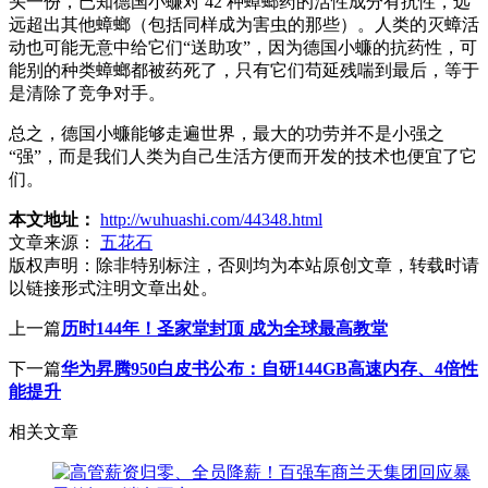
头一份，已知德国小蠊对 42 种蟑螂药的活性成分有抗性，远
远超出其他蟑螂（包括同样成为害虫的那些）。人类的灭蟑活
动也可能无意中给它们“送助攻”，因为德国小蠊的抗药性，可
能别的种类蟑螂都被药死了，只有它们苟延残喘到最后，等于
是清除了竞争对手。
总之，德国小蠊能够走遍世界，最大的功劳并不是小强之
“强”，而是我们人类为自己生活方便而开发的技术也便宜了它
们。
本文地址：
http://wuhuashi.com/44348.html
文章来源：
五花石
版权声明：
除非特别标注，否则均为本站原创文章，转载时请
以链接形式注明文章出处。
上一篇
历时144年！圣家堂封顶 成为全球最高教堂
下一篇
华为昇腾950白皮书公布：自研144GB高速内存、4倍性
能提升
相关文章