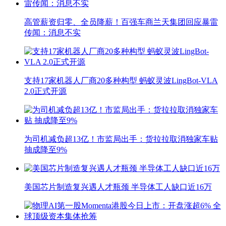
高管薪资归零、全员降薪！百强车商兰天集团回应暴雷
传闻：消息不实
支持17家机器人厂商20多种构型 蚂蚁灵波LingBot-VLA
2.0正式开源
为司机减负超13亿！市监局出手：货拉拉取消独家车贴
抽成降至9%
美国芯片制造复兴遇人才瓶颈 半导体工人缺口近16万