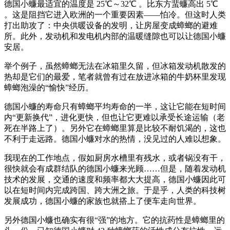
德国小蠊最适宜的温度是 25℃～32℃ 。比东方蜚蠊高出 5℃
。这是阻挡它进入欧洲的一个重要因素——怕冷。但这时人类
打出助攻了：中央供暖设备的发明，让房屋变成蟑螂的避难
所。此外，发动机和发电机内部的温暖缝隙也可以让德国小蠊
安居。
举个例子，虽然蟑螂无法在冰箱里久留，但冰箱发动机散发的
热却是它们的最爱，笔者就曾有过在放进冰箱的牛奶杯里发现
蟑螂泡澡的“愉快”经历。
德国小蠊的寿命只有蟑螂平均寿命的一半，这让它能在短时间
内“更新换代”，进化更快，但也让它更难以承受长途运输（老
死在半路上了）。另外它在蟑螂里算是比较不耐饥渴的，这也
不利于走远路。德国小蠊对水的热情，没见过的人难以想象。
我现在的工作地点，假如厨房水槽里有残水，或者锅没有干，
很快就会有成群结队的德国小蠊来光顾……但是，随着发动机
技术的发展，交通的速度和频率都大大提高，德国小蠊因此可
以在短时间内完成跨国、跨大洲之旅。于是乎，人类的科技树
发展成功，德国小蠊的家族也就搭上了便车走向世界。
另外德国小蠊也确实有很“强”的地方。它的抗药性是蟑螂里的