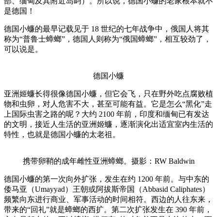
部、缅甸及其附近岛屿）。所以说，德国小蠊的老家根本就不
是德国！
德国小蠊的最早记载见于 18 世纪的七年战争中，俄国人将其
称为“普鲁士蟑螂”，德国人则称为“俄国蟑螂”，相互较劲了，
可以说是。
德国小蠊
亚洲姬蠊长得很像德国小蠊，但它会飞，只在野外吃点腐败植
物和虫卵，对人危害不大，甚至可能有益。它是怎么“黑化”走
上国际虫害之路的呢？大约 2100 年前，印度和缅甸已有发达
的文明，接近人生活的亚洲姬蠊，逐渐演化出适宜室内生活的
特性，也就是德国小蠊的太老祖。
携带卵鞘的成年雌性亚洲蟑螂。摄影：RW Baldwin
德国小蠊的第一次向外扩张，发生在约 1200 年前。与中东的
倭马亚（Umayyad）王朝或阿拔斯帝国（Abbasid Caliphates）
频繁向东进行商业、军事活动的时间相符。西边的人往东来，
带来的“回礼”就是蟑螂的西扩。第二次扩张发生在 390 年前，