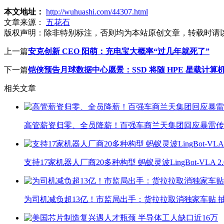
本文地址：
http://wuhuashi.com/44307.html
文章来源：
五花石
版权声明：
除非特别标注，否则均为本站原创文章，转载时请
上一篇
安克创新 CEO 阳萌：充电宝大概率“过几年就死了”
下一篇
铠侠预告月球数据中心愿景：SSD 将随 HPE 星载计算
相关文章
高管薪资归零、全员降薪！百强车商兰天集团回应暴雷传
支持17家机器人厂商20多种构型 蚂蚁灵波LingBot-VLA 
为司机减负超13亿！市监局出手：货拉拉取消独家车贴 抽