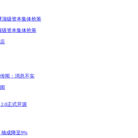
球顶级资本集体抢筹
闻