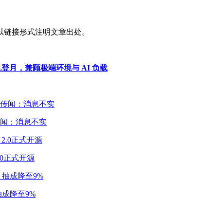
以链接形式注明文章出处。
机登月，兼顾极端环境与 AI 负载
闻：消息不实
2.0正式开源
成降至9%