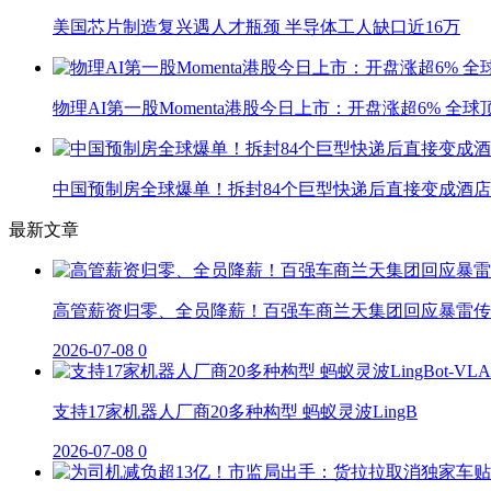
美国芯片制造复兴遇人才瓶颈 半导体工人缺口近16万
物理AI第一股Momenta港股今日上市：开盘涨超6% 全
中国预制房全球爆单！拆封84个巨型快递后直接变成酒店
最新文章
高管薪资归零、全员降薪！百强车商兰天集团回应暴雷传
2026-07-08
0
支持17家机器人厂商20多种构型 蚂蚁灵波LingB
2026-07-08
0