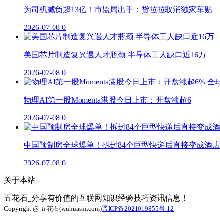
为司机减负超13亿！市监局出手：货拉拉取消独家车贴
2026-07-08
0
美国芯片制造复兴遇人才瓶颈 半导体工人缺口近16万
2026-07-08
0
物理AI第一股Momenta港股今日上市：开盘涨超6
2026-07-08
0
中国预制房全球爆单！拆封84个巨型快递后直接变成酒店
2026-07-08
0
关于本站
五花石_分享有价值的互联网知识经验技巧资讯信息！
Copyright @ 五花石(wuhuashi.com)
晋ICP备2021019855号-12