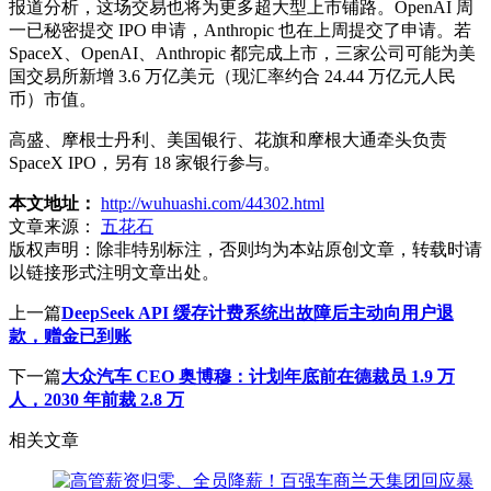
报道分析，这场交易也将为更多超大型上市铺路。OpenAI 周
一已秘密提交 IPO 申请，Anthropic 也在上周提交了申请。若
SpaceX、OpenAI、Anthropic 都完成上市，三家公司可能为美
国交易所新增 3.6 万亿美元（现汇率约合 24.44 万亿元人民
币）市值。
高盛、摩根士丹利、美国银行、花旗和摩根大通牵头负责
SpaceX IPO，另有 18 家银行参与。
本文地址：
http://wuhuashi.com/44302.html
文章来源：
五花石
版权声明：
除非特别标注，否则均为本站原创文章，转载时请
以链接形式注明文章出处。
上一篇
DeepSeek API 缓存计费系统出故障后主动向用户退
款，赠金已到账
下一篇
大众汽车 CEO 奥博穆：计划年底前在德裁员 1.9 万
人，2030 年前裁 2.8 万
相关文章