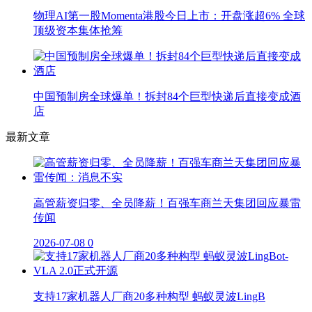
物理AI第一股Momenta港股今日上市：开盘涨超6% 全球
顶级资本集体抢筹
中国预制房全球爆单！拆封84个巨型快递后直接变成酒
店
最新文章
高管薪资归零、全员降薪！百强车商兰天集团回应暴雷
传闻
2026-07-08
0
支持17家机器人厂商20多种构型 蚂蚁灵波LingB