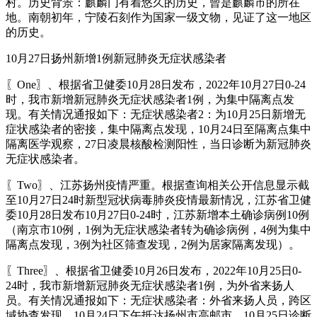
村。历史背景：麒麟门有着悠久的历史，曾是麒麟市的所在
地。南朝初年，宁陵石刻作为国家一级文物，见证了这一地区
的历史。
10月27日扬州新增1例新冠肺炎无症状感染者
〖One〗、根据省卫健委10月28日发布，2022年10月27日0-24
时，我市新增新冠肺炎无症状感染者1例，为集中隔离点发
现。有关情况通报如下：无症状感染者2：为10月25日新增无
症状感染者的密接，集中隔离点发现，10月24日至隔离点集中
隔离医学观察，27日凌晨核酸检测阳性，当日诊断为新冠肺炎
无症状感染者。
〖Two〗、江苏扬州疫情严重。根据查询相关公开信息显示截
至10月27日24时新型冠状病毒肺炎疫情最新情况，江苏省卫健
委10月28日发布10月27日0-24时，江苏新增本土确诊病例10例
（南京市10例，1例为无症状感染者转为确诊病例，4例为集中
隔离点发现，3例为社区筛查发现，2例为居家隔离发现）。
〖Three〗、根据省卫健委10月26日发布，2022年10月25日0-
24时，我市新增新冠肺炎无症状感染者1例，为外省来扬人
员。有关情况通报如下：无症状感染者：外省来扬人员，跨区
域协查发现，10月24日下午抵达扬州市高邮市，10月25日诊断