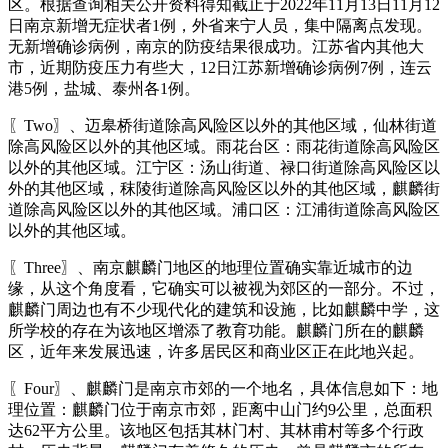
区。根据查询相关公开资料得知截止于2022年11月13日11月12
日南京新增无症状者1例，外省来宁人员，集中隔离点发现。
无新增确诊病例，南京的防疫结果很成功。江苏省内其他大
市，近期防疫压力有些大，12日江苏新增确诊病例7例，连云
港5例，盐城、泰州各1例。
〖Two〗、迈皋桥街道除高风险区以外的其他区域，仙林街道
除高风险区以外的其他区域。雨花台区：雨花街道除高风险区
以外的其他区域。江宁区：汤山街道、禄口街道除高风险区以
外的其他区域，秣陵街道除高风险区以外的其他区域，麒麟街
道除高风险区以外的其他区域。浦口区：江浦街道除高风险区
以外的其他区域。
〖Three〗、南京麒麟门地区的地理位置确实靠近城市的边
缘，从这个角度看，它确实可以被视为郊区的一部分。不过，
麒麟门周边也有不少现代化的建筑和设施，比如麒麟中学，这
所学校的存在为该地区增添了教育功能。麒麟门所在的麒麟
区，近年来发展迅速，许多居民区和商业区正在此地兴起。
〖Four〗、麒麟门是南京市郊的一个地名，具体信息如下：地
理位置：麒麟门位于南京市郊，距离中山门约9公里，总面积
达62平方公里。该地区包括其林门村、其林甫村等多个行政