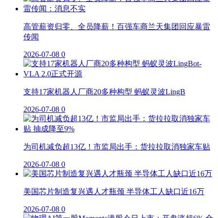
高管薪资归零、全员降薪！百强车商兰天集团回应暴雷
传闻
2026-07-08
0
支持17家机器人厂商20多种构型 蚂蚁灵波LingB
2026-07-08
0
为司机减负超13亿！市监局出手：货拉拉取消独家车贴
2026-07-08
0
美国芯片制造复兴遇人才瓶颈 半导体工人缺口近16万
2026-07-08
0