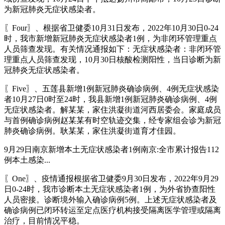
为新冠肺炎无症状感染者。
〖Four〗、根据省卫健委10月31日发布，2022年10月30日0-24
时，我市新增新冠肺炎无症状感染者1例，为非闭环管理重点
人员筛查发现。有关情况通报如下：无症状感染者：非闭环管
理重点人员筛查发现，10月30日核酸检测阳性，当日诊断为新
冠肺炎无症状感染者。
〖Five〗、五莲县新增1例新冠肺炎确诊病例、4例无症状感染
者10月27日0时至24时，我县新增1例新冠肺炎确诊病例、4例
无症状感染者。解某某，家住洪凝街道河西居委会。家庭成员
与首例确诊病例赵某某有时空轨迹交集，经专家组会诊为新冠
肺炎确诊病例。耿某某，家住洪凝街道育才佳园。
9月29日南京新增本土无症状感染者1例南京:全市累计报告112
例本土感染...
〖One〗、疫情通报根据省卫健委9月30日发布，2022年9月29
日0-24时，我市诊断本土无症状感染者1例，为外省协查阳性
人员密接。诊断境外输入确诊病例5例。上述无症状感染者及
确诊病例已闭环转运至定点医疗机构接受隔离医学管理或隔离
治疗，目前情况平稳。