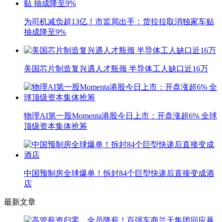
为司机减负超13亿！市监局出手：货拉拉取消独家车贴
抽成降至9%
美国芯片制造复兴遇人才瓶颈 半导体工人缺口近16万
物理AI第一股Momenta港股今日上市：开盘涨超6% 全球
顶级资本集体抢筹
中国预制房全球爆单！拆封84个巨型快递后直接变成酒
店
最新文章