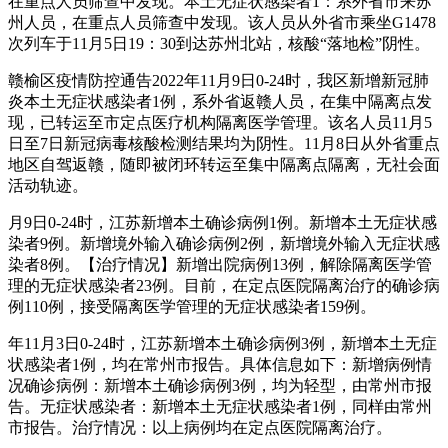
在重点人员筛查中发现。本土无症状感染者1：系外省市来苏
州人员，在重点人员筛查中发现。该人员从外省市乘坐G1478
次列车于11月5日19：30到达苏州北站，核酸“落地检”阴性。
赣榆区疫情防控通告2022年11月9日0-24时，我区新增新冠肺
炎本土无症状感染者1例，系外省返赣人员，在集中隔离点发
现，已转运至市定点医疗机构隔离医学管理。该名人员11月5
日至7日新冠病毒核酸检测结果均为阴性。11月8日从外省重点
地区自驾返赣，随即被闭环转运至集中隔离点隔离，无社会面
活动轨迹。
月9日0-24时，江苏新增本土确诊病例1例。新增本土无症状感
染者9例。新增境外输入确诊病例2例，新增境外输入无症状感
染者8例。【治疗情况】新增出院病例13例，解除隔离医学管
理的无症状感染者23例。目前，在定点医院隔离治疗的确诊病
例110例，接受隔离医学管理的无症状感染者159例。
年11月3日0-24时，江苏新增本土确诊病例3例，新增本土无症
状感染者1例，均在常州市报告。具体信息如下：新增病例情
况确诊病例：新增本土确诊病例3例，均为轻型，由常州市报
告。无症状感染者：新增本土无症状感染者1例，同样由常州
市报告。治疗情况：以上病例均在定点医院隔离治疗。