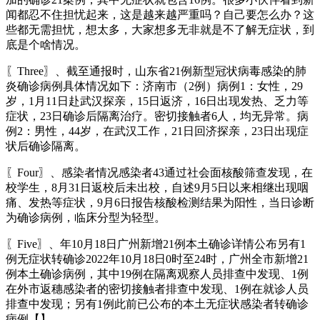
闻都忍不住担忧起来，这是越来越严重吗？自己要怎么办？这
些都无需担忧，想太多，大家想多无非就是不了解无症状，到
底是个啥情况。
〖Three〗、截至通报时，山东省21例新型冠状病毒感染的肺
炎确诊病例具体情况如下：济南市（2例）病例1：女性，29
岁，1月11日赴武汉探亲，15日返济，16日出现发热、乏力等
症状，23日确诊后隔离治疗。密切接触者6人，均无异常。病
例2：男性，44岁，在武汉工作，21日回济探亲，23日出现症
状后确诊隔离。
〖Four〗、感染者情况感染者43通过社会面核酸筛查发现，在
校学生，8月31日返校后未出校，自述9月5日以来相继出现咽
痛、发热等症状，9月6日报告核酸检测结果为阳性，当日诊断
为确诊病例，临床分型为轻型。
〖Five〗、年10月18日广州新增21例本土确诊详情公布另有1
例无症状转确诊2022年10月18日0时至24时，广州全市新增21
例本土确诊病例，其中19例在隔离观察人员排查中发现、1例
在外市返穗感染者的密切接触者排查中发现、1例在就诊人员
排查中发现；另有1例此前已公布的本土无症状感染者转确诊
病例【】。