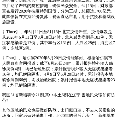
冠病毒，防疫形势严峻，应急响应级别调至二级。随后，北京
市启动了严格的防控措施，确保民众安全。6月15日，财政部
宣布发行2020年抗疫特别国债，分为三期，总额达1700亿元。
此国债旨在支持经济复苏，资金直达市县，用于抗疫和基础设
施建设。
〖Three〗、年6月11日至8月18日北京疫情严重。疫情爆发是
从2020年6月11日至8月18日24时，北京感染病例是183例，无
症状感染者是13例，其中丰台区131例，大兴区28例，海淀区7
例，东城区5例。
〖Four〗、哈尔滨2020年6月20日疫情能解封。根据哈尔滨市
人民政府官网报道：截至6月20日24时，累计报告境外输入确
诊病例4例，均已治愈出院；累计报告境外输入无症状感染者
16例，均已解除隔离。4月9日至6月20日24时，累计报告本地
确诊病例66例，均以治愈出院；累计报告本地无症状感染者23
例，均已解除隔离。
我国31省新增确诊21例,其中本土6例在辽宁,当地民众该如何防
范?
其他区域的民众也要做好防范，出门戴口罩，不去人员密集的
场所，回家后做好消毒工作。2020年的最后几天了，新年就要