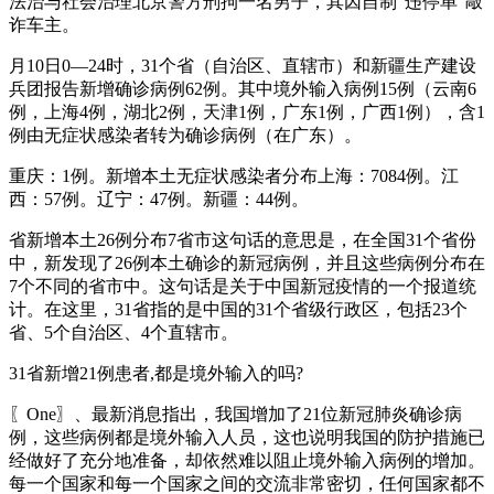
法治与社会治理北京警方刑拘一名男子，其因自制“违停单”敲
诈车主。
月10日0—24时，31个省（自治区、直辖市）和新疆生产建设
兵团报告新增确诊病例62例。其中境外输入病例15例（云南6
例，上海4例，湖北2例，天津1例，广东1例，广西1例），含1
例由无症状感染者转为确诊病例（在广东）。
重庆：1例。新增本土无症状感染者分布上海：7084例。江
西：57例。辽宁：47例。新疆：44例。
省新增本土26例分布7省市这句话的意思是，在全国31个省份
中，新发现了26例本土确诊的新冠病例，并且这些病例分布在
7个不同的省市中。这句话是关于中国新冠疫情的一个报道统
计。在这里，31省指的是中国的31个省级行政区，包括23个
省、5个自治区、4个直辖市。
31省新增21例患者,都是境外输入的吗?
〖One〗、最新消息指出，我国增加了21位新冠肺炎确诊病
例，这些病例都是境外输入人员，这也说明我国的防护措施已
经做好了充分地准备，却依然难以阻止境外输入病例的增加。
每一个国家和每一个国家之间的交流非常密切，任何国家都不