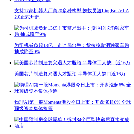
支持17家机器人厂商20多种构型 蚂蚁灵波LingBot-VLA
2.0正式开源
为司机减负超13亿！市监局出手：货拉拉取消独家车贴
抽成降至9%
美国芯片制造复兴遇人才瓶颈 半导体工人缺口近16万
物理AI第一股Momenta港股今日上市：开盘涨超6% 全球
顶级资本集体抢筹