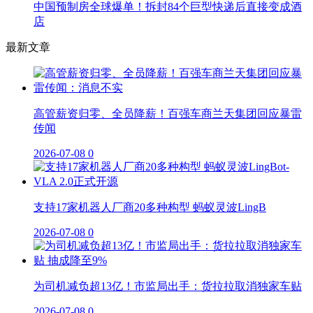
中国预制房全球爆单！拆封84个巨型快递后直接变成酒
店
最新文章
高管薪资归零、全员降薪！百强车商兰天集团回应暴雷
传闻
2026-07-08
0
支持17家机器人厂商20多种构型 蚂蚁灵波LingB
2026-07-08
0
为司机减负超13亿！市监局出手：货拉拉取消独家车贴
2026-07-08
0