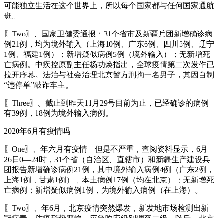
可能独立生活在这个世界上，所以每个国家都与任何国家通航
班。
〖Two〗、国家卫健委通报：31个省市及新疆兵团新增确诊病
例21例，均为境外输入（上海10例、广东6例、四川3例、辽宁
1例、福建1例）；新增疑似病例5例（境外输入）；无新增死
亡病例。中疾控原副主任杨功焕指出，全球疫情第二次发作已
拉开序幕。法治与社会治理北京警方刑拘一名男子，其因自制
“违停单”敲诈车主。
〖Three〗、截止到昨天11月29号目前为止，已经确诊的病例
有39例，18例为境外输入病例。
2020年6月有疫情吗
〖One〗、年六月有疫情，但是不严重，查阅资料显示，6月
26日0—24时，31个省（自治区、直辖市）和新疆生产建设兵
团报告新增确诊病例21例，其中境外输入病例4例（广东2例，
上海1例，甘肃1例），本土病例17例（均在北京）；无新增死
亡病例；新增疑似病例1例，为境外输入病例（在上海）。
〖Two〗、年6月，北京疫情突然爆发，新发地市场检测出新