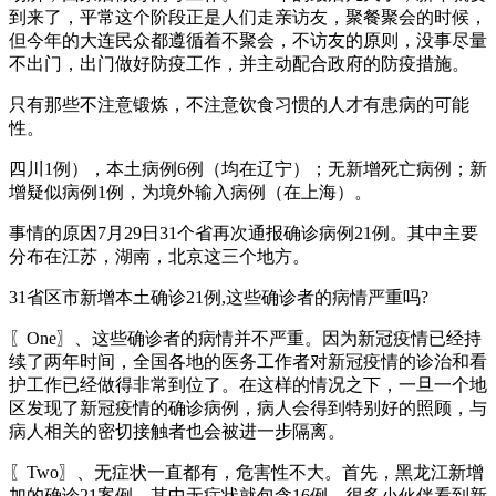
到来了，平常这个阶段正是人们走亲访友，聚餐聚会的时候，
但今年的大连民众都遵循着不聚会，不访友的原则，没事尽量
不出门，出门做好防疫工作，并主动配合政府的防疫措施。
只有那些不注意锻炼，不注意饮食习惯的人才有患病的可能
性。
四川1例），本土病例6例（均在辽宁）；无新增死亡病例；新
增疑似病例1例，为境外输入病例（在上海）。
事情的原因7月29日31个省再次通报确诊病例21例。其中主要
分布在江苏，湖南，北京这三个地方。
31省区市新增本土确诊21例,这些确诊者的病情严重吗?
〖One〗、这些确诊者的病情并不严重。因为新冠疫情已经持
续了两年时间，全国各地的医务工作者对新冠疫情的诊治和看
护工作已经做得非常到位了。在这样的情况之下，一旦一个地
区发现了新冠疫情的确诊病例，病人会得到特别好的照顾，与
病人相关的密切接触者也会被进一步隔离。
〖Two〗、无症状一直都有，危害性不大。首先，黑龙江新增
加的确诊21案例，其中无症状就包含16例。很多小伙伴看到新