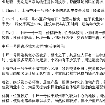
业配套，无论是日常购物还是休闲娱乐，都能满足居民的需求
〖Three〗、上海中环一号房价不高的原因主要是其属于经
〖Four〗、中环一号小区详情如下：位置与板块：位于真北
率为8，绿化率高达45%。建筑年代与竣工时间：建筑年代为201
〖Five〗、中环一号一期：价格较低，性价比较高，但环境
较低，性价比较高，环境一般，但出行方便，交通配套完善。
中环一号周边环境怎么样?生活便利吗?
中环一号周边类似小区较多，相比之下，其居住人群有一些特
时，也有很多家庭在此定居，小区内有不少孩子，周边配套的
上海中环一号坐落于城市核心区域，紧邻交通枢纽，交通极为
该项目由知名设计师团队打造，注重现代都市风格与绿色生态
餐饮、娱乐及办公环境。居住产品：提供多样化的住宅产品，
住及商业中心，为居民提供多样化的居住体验和便捷的生活配
优势：位置较好。中环一号位于郑州市的较为中心的地段，周
价格，使得刚需群体难以承受。虽然位置较好，但小户型产品