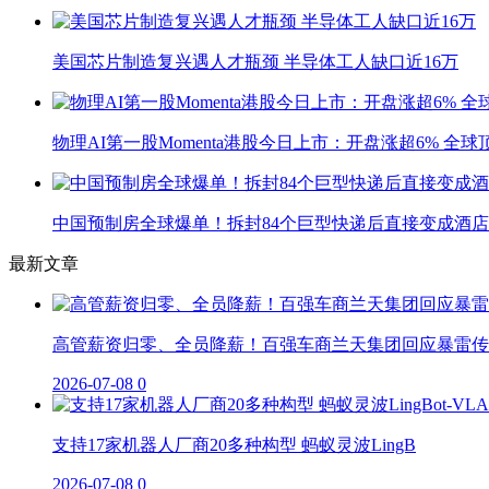
美国芯片制造复兴遇人才瓶颈 半导体工人缺口近16万
物理AI第一股Momenta港股今日上市：开盘涨超6% 全
中国预制房全球爆单！拆封84个巨型快递后直接变成酒店
最新文章
高管薪资归零、全员降薪！百强车商兰天集团回应暴雷传
2026-07-08
0
支持17家机器人厂商20多种构型 蚂蚁灵波LingB
2026-07-08
0