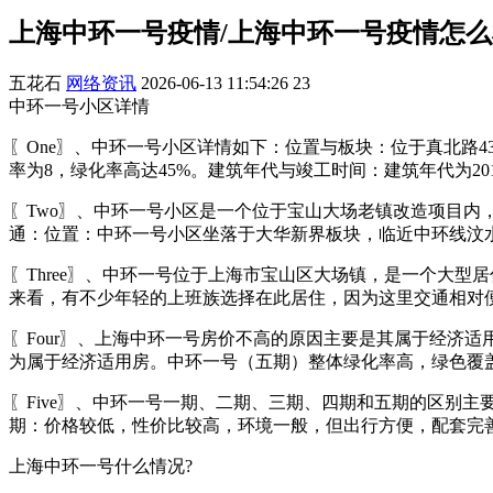
上海中环一号疫情/上海中环一号疫情怎么
五花石
网络资讯
2026-06-13 11:54:26
23
中环一号小区详情
〖One〗、中环一号小区详情如下：位置与板块：位于真北路
率为8，绿化率高达45%。建筑年代与竣工时间：建筑年代为2
〖Two〗、中环一号小区是一个位于宝山大场老镇改造项目内
通：位置：中环一号小区坐落于大华新界板块，临近中环线汶
〖Three〗、中环一号位于上海市宝山区大场镇，是一个大
来看，有不少年轻的上班族选择在此居住，因为这里交通相对
〖Four〗、上海中环一号房价不高的原因主要是其属于经济
为属于经济适用房。中环一号（五期）整体绿化率高，绿色覆
〖Five〗、中环一号一期、二期、三期、四期和五期的区别
期：价格较低，性价比较高，环境一般，但出行方便，配套完
上海中环一号什么情况?