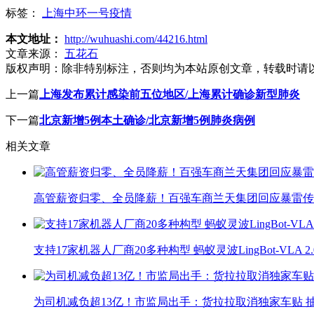
标签：
上海中环一号疫情
本文地址：
http://wuhuashi.com/44216.html
文章来源：
五花石
版权声明：
除非特别标注，否则均为本站原创文章，转载时请
上一篇
上海发布累计感染前五位地区/上海累计确诊新型肺炎
下一篇
北京新增5例本土确诊/北京新增5例肺炎病例
相关文章
高管薪资归零、全员降薪！百强车商兰天集团回应暴雷传
支持17家机器人厂商20多种构型 蚂蚁灵波LingBot-VLA 
为司机减负超13亿！市监局出手：货拉拉取消独家车贴 抽