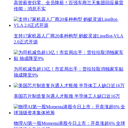
高管薪资归零、全员降薪！百强车商兰天集团回应暴雷
传闻：消息不实
支持17家机器人厂商20多种构型 蚂蚁灵波LingBot-VLA
2.0正式开源
为司机减负超13亿！市监局出手：货拉拉取消独家车贴
抽成降至9%
美国芯片制造复兴遇人才瓶颈 半导体工人缺口近16万
物理AI第一股Momenta港股今日上市：开盘涨超6% 全球