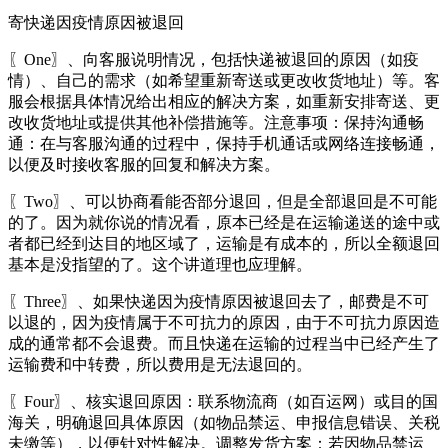
寄快递因疫情原因被退回
〖One〗、向客服说明情况，包括快递被退回的原因（如疫
情）、自己的需求（如希望重新寄送或更改收货地址）等。客
服会根据具体情况给出相应的解决方案，如重新安排寄送、更
改收货地址或提供其他补偿措施等。注意事项：保持沟通畅
通：在与客服沟通的过程中，保持手机通话或网络连接畅通，
以便及时接收客服的回复和解决方案。
〖Two〗、可以协商看能否部分退回，但是全部退回是不可能
的了。因为就你说的情况看，原本已经是在运输递送的途中或
者都已经到达目的地区域了，运输是有成本的，所以全额退回
基本是没指望的了。这个讲道理也应理解。
〖Three〗、如果快递因为疫情原因被退回去了，邮费是不可
以退的，因为疫情属于不可抗力的原因，由于不可抗力原因造
成的通常都不会退费。而且快递在运输的过程当中已经产生了
运输费和中转费，所以费用是无法退回的。
〖Four〗、核实退回原因：联系物流商（如百运网）或目的国
海关，明确退回具体原因（如物品禁运、申报信息错误、关税
未缴等），以便针对性解决。调整发货方案：若因物品禁运