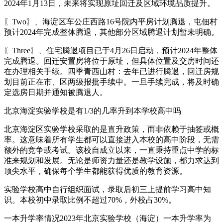
2024年1月13日，未来将实现原址回迁及区域环境品质提升。
〖Two〗、海淀区车公庄西路16号院内平房计划腾退，屯佃村
预计2024年完成整体腾退，其他部分区域腾退计划暂未明确。
〖Three〗、住宅腾退项目已于4月26日启动，预计2024年整体
完成腾退。回迁安置房将位于原址，但具体位置及交房时间还
在办理相关手续。四季青西山村：去年已进行腾退，回迁房规
划目前正在市、区两级报批手续中。一旦手续完成，将及时确
定选房日期并通知被腾退人。
北京海淀实验学校是有1/3的几率升到本学校高中吗
北京海淀区实验学校采取的是直升政策，而非依赖于抽签或概
率。这意味着所有学生都可以直接进入本校的高中阶段，无需
额外的竞争或考试。该校自成立以来，一直秉持重点中学的标
准来规划和发展。无论是师资力量还是教学设施，都力求达到
顶尖水平，确保每个学生都能获得优质的教育资源。
实验学校高中自行组织面试，录取后初三上提前学习高中知
识。本校初中录取比例不超过70%，外校占30%。
一本升学率情况2023年北京实验学校（海淀）一本升学率为