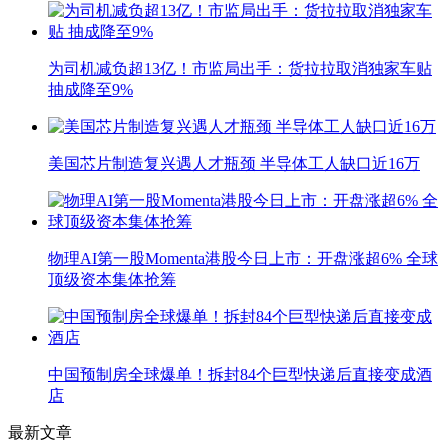
为司机减负超13亿！市监局出手：货拉拉取消独家车贴
抽成降至9%
美国芯片制造复兴遇人才瓶颈 半导体工人缺口近16万
物理AI第一股Momenta港股今日上市：开盘涨超6% 全球
顶级资本集体抢筹
中国预制房全球爆单！拆封84个巨型快递后直接变成酒
店
最新文章