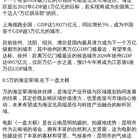
下一个有望GDP破万亿的市辖区可能是北京市海淀区。海淀
区提出2022年GDP超1万亿元的目标，若实现将成为全国第二
个迈入“万亿俱乐部”的区。
上海领跑全国：GDP达539271亿元，同比增长5%，成为中国
首个GDP超5万亿元的城市。
目前徐州、沈阳、绍兴、潍坊是国内最具潜力成为下一个万亿
级都市的城市，其中徐州距离万亿GDP门槛最近，有望率先
达标。徐州：距离万亿门槛最近的候选城市2026年徐州GDP
达9957亿元，仅距万亿一步之遥，预计今年将成为江苏第6座
万亿GDP城市。
8.5万的海淀翠湖,在下一盘大棋
万的海淀翠湖地块挂牌，是海淀产业升级与区域规划协同发展
的结果，其定价既反映区域价值潜力，也受政策与市场信心推
动，未来有望成为海淀北高端居住与科技产业融合的标杆区
域。
电影《一盘大棋》是在云南昆明拍摄的。拍摄地优势：昆明市
作为云南省的省会，拥有丰富的自然和人文景观，这为电影的
拍摄提供了丰富的素材和背景。气候条件：昆明市的气候适