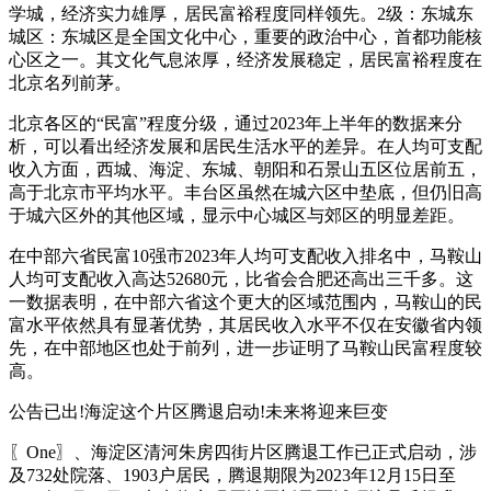
学城，经济实力雄厚，居民富裕程度同样领先。2级：东城东
城区：东城区是全国文化中心，重要的政治中心，首都功能核
心区之一。其文化气息浓厚，经济发展稳定，居民富裕程度在
北京名列前茅。
北京各区的“民富”程度分级，通过2023年上半年的数据来分
析，可以看出经济发展和居民生活水平的差异。在人均可支配
收入方面，西城、海淀、东城、朝阳和石景山五区位居前五，
高于北京市平均水平。丰台区虽然在城六区中垫底，但仍旧高
于城六区外的其他区域，显示中心城区与郊区的明显差距。
在中部六省民富10强市2023年人均可支配收入排名中，马鞍山
人均可支配收入高达52680元，比省会合肥还高出三千多。这
一数据表明，在中部六省这个更大的区域范围内，马鞍山的民
富水平依然具有显著优势，其居民收入水平不仅在安徽省内领
先，在中部地区也处于前列，进一步证明了马鞍山民富程度较
高。
公告已出!海淀这个片区腾退启动!未来将迎来巨变
〖One〗、海淀区清河朱房四街片区腾退工作已正式启动，涉
及732处院落、1903户居民，腾退期限为2023年12月15日至