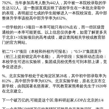
792%。当年参加高考人数为442人，其中被一本院校录取的学
生达322人。这一数据直观反映了该校学生在一本批次录取中
的表现，表明超过七成的学生能够进入一本院校深造。高中部
整体升学率该校高中部升学率为832%。
一些学校的1+3项目一本率可能只有65%左右，而一些区级普
通校的一本率可能更低。以上信息仅供参考，如需了解更多关
于北京1+3实验项目的高考成绩，建议查阅相关学校或教育部
门的官方网站。
初二“1+3”项目（本校和外校均可报名）；“0.5+3”集团直升
（初三上提前锁定高中名额）。高中阶段：实验班动态流动：
本校学生可进出实验班，集团成员校优秀生可到本部上课，竞
争促进进步。
%。北京实验学校处于处海淀区第28名，其中初中部录取率为
812%，高中部升学率为832%。北京实验学校，原名北京市立
新学校，由我国著名慈善家、平民教育家熊希龄先生于1920年
在北京建立。
下一个破万亿的,可能是这个区:靠科研起家,GDP占北京的1/4