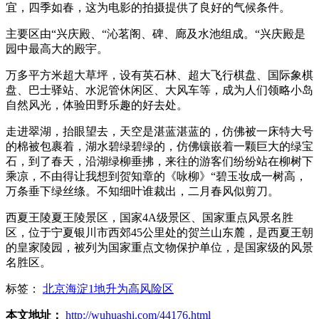
宜，四季如春，这为电影的拍摄提供了良好的气候条件。
主要区由“兴庆殿、“沁茗阁、碑、廊及水池组成。“兴庆殿是
园中最高大的殿宇。
万多平方米超大草坪，设有英石林、超大飞行棋盘、国际象棋
盘、巴士驿站、水泥管休闲区、大风车等，成为人们领略小岛
自然风光，体验田野乐趣的好去处。
走进翠湖，抬眼望去，天空是湛蓝湛蓝的，仿佛被一床特大号
的棉被包裹着，湖水碧绿碧绿的，仿佛镶嵌着一颗巨大的绿宝
石，到了春天，沿湖绿柳垂拂，来往的游客们纷纷站在柳树下
乘凉，不由得让我想到贺知章的《咏柳》“碧玉妆成一树高，
万条垂下绿丝绦。不知细叶谁裁出，二月春风似剪刀。
西夏王陵夏王陵景区，国家4A级景区、国家重点风景名胜
区，位于宁夏银川市西郊45公里处的贺兰山东麓，是西夏王朝
的皇家陵园，被列为国家重点文物保护单位，是国家级的风景
名胜区。
标签：
北京海淀1地升为高风险区
本文地址：
http://wuhuashi.com/44176.html