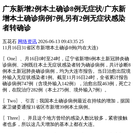
广东新增2例本土确诊8例无症状/广东新
增本土确诊病例7例,另有2例无症状感染
者转确诊
五花石
网络资讯
2026-06-13 09:43:35
25
11月16日31省区市新增本土确诊8例(均在大连)
〖One〗、月16日0时至24时，辽宁省新增6例本土新冠肺炎确
诊病例、2例既往本土无症状感染者转为确诊病例，共计诊断8
例本土新冠肺炎确诊病例，均为大连市报告。当日治愈出院境
外输入无症状感染者1例。截至11月16日24时，全省累计报告
确诊病例747例（含境外输入142例），治愈出院463例，死亡2
例，在院治疗282例（本土275例、境外输入7例）。
〖Two〗、引言：我国本土确诊病例最近在持续的增加，据国
家卫健委通报31省区市新增39例本土病例。
〖Three〗、并且这个地方曾经的感染人数比较多，紧密接触
者也多，所以这几天增加的基本上都在大连。