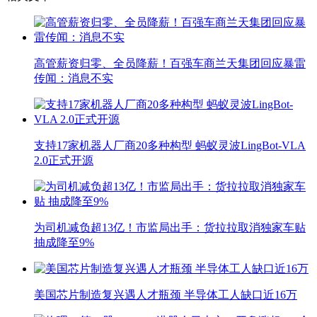
高管薪资归零、全员降薪！百强车商兰天集团回应暴雷
传闻：消息不实
支持17家机器人厂商20多种构型 蚂蚁灵波LingBot-VLA
2.0正式开源
为司机减负超13亿！市监局出手：货拉拉取消独家车贴
抽成降至9%
美国芯片制造复兴遇人才瓶颈 半导体工人缺口近16万