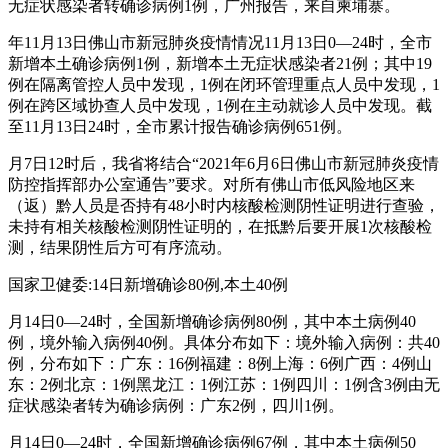
无症状感染者转确诊病例1例，广州报告，来自柬埔寨。
年11月13日佛山市新冠肺炎疫情情况11月13日0—24时，全市
新增本土确诊病例1例，新增本土无症状感染者21例；其中19
例在隔离管控人员中发现，1例在闭环管理重点人员中发现，1
例在跨区域协查人员中发现，1例在主动就诊人员中发现。截
至11月13日24时，全市累计报告确诊病例651例。
月7日12时后，我省将结合“2021年6月6日佛山市新冠肺炎疫情
防控指挥部办公室通告”要求。对所有佛山市低风险地区来
（返）黔人员是否持有48小时内核酸检测阴性证明进行查验，
未持有相关核酸检测阴性证明的，在抵黔后要开展1次核酸检
测，结果阴性后方可有序流动。
国家卫健委:14日新增确诊80例,本土40例
月14日0—24时，全国新增确诊病例80例，其中本土病例40
例，境外输入病例40例。具体分布如下：境外输入病例：共40
例，分布如下：广东：16例福建：8例上海：6例广西：4例山
东：2例北京：1例黑龙江：1例江苏：1例四川：1例含3例由无
症状感染者转为确诊病例：广东2例，四川1例。
月14日0—24时，全国新增确诊病例67例，其中本土病例50