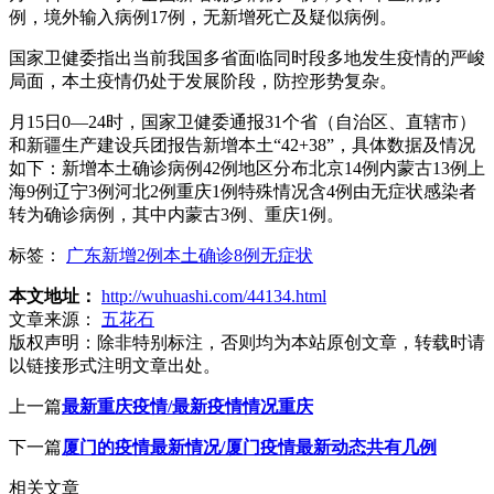
例，境外输入病例17例，无新增死亡及疑似病例。
国家卫健委指出当前我国多省面临同时段多地发生疫情的严峻
局面，本土疫情仍处于发展阶段，防控形势复杂。
月15日0—24时，国家卫健委通报31个省（自治区、直辖市）
和新疆生产建设兵团报告新增本土“42+38”，具体数据及情况
如下：新增本土确诊病例42例地区分布北京14例内蒙古13例上
海9例辽宁3例河北2例重庆1例特殊情况含4例由无症状感染者
转为确诊病例，其中内蒙古3例、重庆1例。
标签：
广东新增2例本土确诊8例无症状
本文地址：
http://wuhuashi.com/44134.html
文章来源：
五花石
版权声明：
除非特别标注，否则均为本站原创文章，转载时请
以链接形式注明文章出处。
上一篇
最新重庆疫情/最新疫情情况重庆
下一篇
厦门的疫情最新情况/厦门疫情最新动态共有几例
相关文章