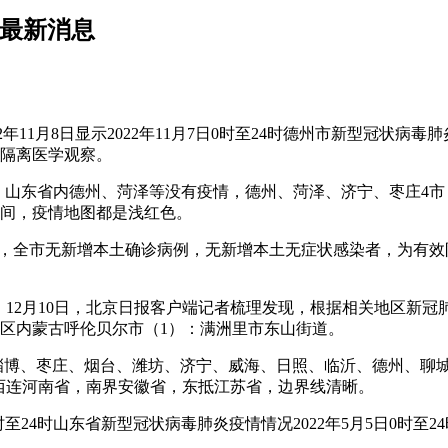
况最新消息
2年11月8日显示2022年11月7日0时至24时德州市新型冠状
院隔离医学观察。
，山东省内德州、菏泽等没有疫情，德州、菏泽、济宁、枣庄4
0之间，疫情地图都是浅红色。
时至24时，全市无新增本土确诊病例，无新增本土无症状感染者，
封城。12月10日，北京日报客户端记者梳理发现，根据相关地区
地区内蒙古呼伦贝尔市（1）：满洲里市东山街道。
济南、淄博、枣庄、烟台、潍坊、济宁、威海、日照、临沂、德州、
西连河南省，南界安徽省，东抵江苏省，边界线清晰。
5日0时至24时山东省新型冠状病毒肺炎疫情情况2022年5月5日0