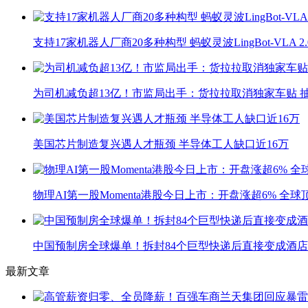
支持17家机器人厂商20多种构型 蚂蚁灵波LingBot-VLA 
为司机减负超13亿！市监局出手：货拉拉取消独家车贴 抽
美国芯片制造复兴遇人才瓶颈 半导体工人缺口近16万
物理AI第一股Momenta港股今日上市：开盘涨超6% 全
中国预制房全球爆单！拆封84个巨型快递后直接变成酒店
最新文章