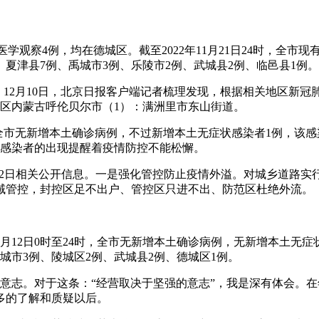
除医学观察4例，均在德城区。截至2022年11月21日24时，全
例、夏津县7例、禹城市3例、乐陵市2例、武城县2例、临邑县1例。
城。12月10日，北京日报客户端记者梳理发现，根据相关地区新
地区内蒙古呼伦贝尔市（1）：满洲里市东山街道。
，德州市全市无新增本土确诊病例，不过新增本土无症状感染者1例
状感染者的出现提醒着疫情防控不能松懈。
1月12日相关公开信息。一是强化管控防止疫情外溢。对城乡道路
域管控，封控区足不出户、管控区只进不出、防范区杜绝外流。
年4月12日0时至24时，全市无新增本土确诊病例，无新增本土无
禹城市3例、陵城区2例、武城县2例、德城区1例。
意志。对于这条：“经营取决于坚强的意志”，我是深有体会。在
多的了解和质疑以后。