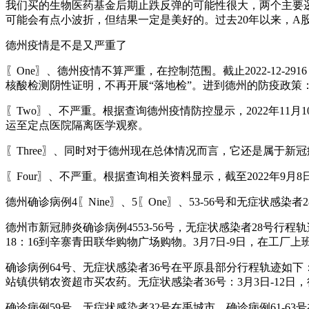
我们买的生物医药基金后期止跌反弹的可能性很大，两个主要
可能会有点小波折，但结果一定是美好的。过去20年以来，A
德州疫情是不是又严重了
〖One〗、德州疫情不算严重，在控制范围。截止2022-12
核酸检测阴性证明，不再开展“落地检”。进到德州的防疫政策
〖Two〗、不严重。根据查询德州疫情防控显示，2022年1
运至定点医院隔离医学观察。
〖Three〗、同时对于德州现在总体情况而言，它还是属于新
〖Four〗、不严重。根据查询相关资料显示，截至2022年9
德州确诊病例4〖Nine〗、5〖One〗、53-56号和无症状感染
德州市新冠肺炎确诊病例4553-56号，无症状感染者28号行程轨迹
18：16到辛寨青田联华购物广场购物。3月7日-9日，在工厂上班
确诊病例64号、无症状感染者36号在平原县部分行程轨迹如下：确
站镇供销农资超市买农药。无症状感染者36号：3月3日-12
确诊病例59号、无症状感染者32号在禹城市，确诊病例61-63号