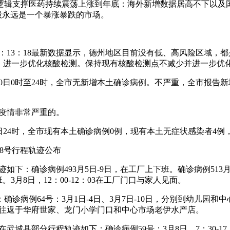
逻辑支撑医药持续震荡上涨到年底：海外新增数据居高不下以及
股永远是一个暴涨暴跌的市场。
-2916：13：18最新数据显示，德州地区目前没有低、高风险区
：进一步优化核酸检测。保持现有核酸检测点不减少并进一步优
1月10日0时至24时，全市无新增本土确诊病例。不严重，全市报
冠疫情非常严重的。
月8日24时，全市现有本土确诊病例0例，现有本土无症状感染者
者28号行程轨迹公布
如下：确诊病例493月5日-9日，在工厂上下班。确诊病例513月6日
。3月8日，12：00-12：03在工厂门口与家人见面。
诊病例64号：3月1日-4日、3月7日-10日，分别到幼儿园和中
日，往返于华府世家、龙门小学门口和中心市场老伊水产店。
在武城县部分行程轨迹如下：确诊病例59号：3月8日，7：30-17