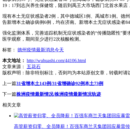
19：17到志兴养生保健馆，随后到禹王大市场西门北首水果店，
现有本土无症状感染者2例，其中德城区1例、禹城市1例。德州市卫生
告新增本土确诊病例6例，均在济南。新增本土无症状感染者84例
强化监测体系，完善追踪机制无症状感染者的“传播隐匿性”要
医学观察，期间至少进行2次核酸检测。
标签：
德州疫情最新消息今天
本文地址：
http://wuhuashi.com/44106.html
文章来源：
五花石
版权声明：
除非特别标注，否则均为本站原创文章，转载时请
上一篇
31省增本土143例/31省增确诊92例本土73例
下一篇
株洲疫情最新情况/株洲疫情最新情况轨迹
相关文章
高管薪资归零、全员降薪！百强车商兰天集团回应暴雷传