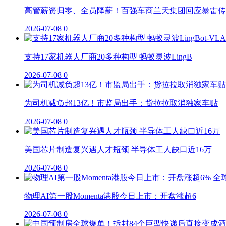
高管薪资归零、全员降薪！百强车商兰天集团回应暴雷传
2026-07-08
0
支持17家机器人厂商20多种构型 蚂蚁灵波LingB
2026-07-08
0
为司机减负超13亿！市监局出手：货拉拉取消独家车贴
2026-07-08
0
美国芯片制造复兴遇人才瓶颈 半导体工人缺口近16万
2026-07-08
0
物理AI第一股Momenta港股今日上市：开盘涨超6
2026-07-08
0