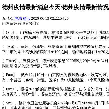
德州疫情最新消息今天/德州疫情最新情
五花石
网络资讯
2026-06-13 02:22:54
25
山东德州有没有疫情?
〖One〗、山东德州有疫情。根据查询相关公开信息截止到202
感染者1例，在德城区，系集中隔离点检出，已转运至定点医
〖Two〗、德州、菏泽等。根据查询山东省防控防疫资料显示
它11市的本土确诊病例都在1至100之间，确切地说都在1至2
〖Three〗、没有疫情。德州疫情消息2022年9月29日0
围流动引发的疫情传播扩散风险。
〖Four〗、截至12月10日，山东德州为低风险地区，没有
有12个县区（乡镇、街道、区域）为中风险地区。1个高风险
〖Five〗、根据2023前的最新疫情防控数据，山东省的
东临黄海，简称“鲁”，省会是济南。该省北部与河北省接壤，
〖Six〗、德州市卫生健康委员会2022年5月6日2022年5月
例，其中济南4例、烟台1例。无新增境外输入确诊病例。