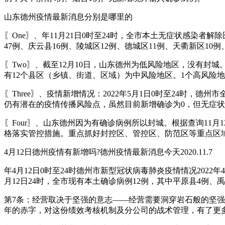
山东德州疫情最新消息分别是哪里的
〖One〗、年11月21日0时至24时，全市本土无症状感染者解
47例、庆云县16例、陵城区12例、德城区11例、天衢新区10
〖Two〗、截至12月10日，山东德州为低风险地区，没有封
有12个县区（乡镇、街道、区域）为中风险地区。1个高风险
〖Three〗、疫情新增情况：2022年5月1日0时至24时
仍有潜在的疫情传播风险点，虽然目前新增确诊为0，但无症
〖Four〗、山东德州因为有确诊病例所以封城。根据查询1
格落实管控措施。重点抓好封控区、管控区、防范区等重点区
4月12日德州疫情有新增吗?德州疫情最新消息今天2020.11.7
年4月12日0时至24时德州市新型冠状病毒肺炎疫情情况2022
月12日24时，全市现有本土确诊病例12例，其中平原县4例、
第7条：经营取决于坚强的意志——经营需要洞穿岩石般的坚强
年的赤字，对这份绩效考核机制及分公司的战术管理，有了更