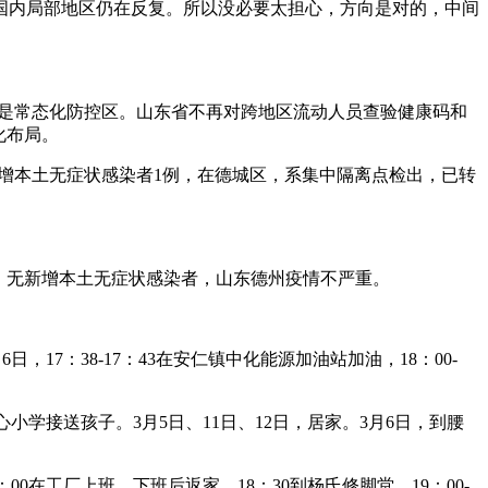
国内局部地区仍在反复。所以没必要太担心，方向是对的，中间
域，都是常态化防控区。山东省不再对跨地区流动人员查验健康码和
化布局。
告新增本土无症状感染者1例，在德城区，系集中隔离点检出，已转
4例，无新增本土无症状感染者，山东德州疫情不严重。
，17：38-17：43在安仁镇中化能源加油站加油，18：00-
心小学接送孩子。3月5日、11日、12日，居家。3月6日，到腰
：00在工厂上班，下班后返家，18：30到杨氏修脚堂，19：00-