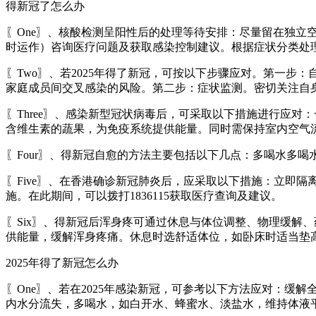
得新冠了怎么办
〖One〗、核酸检测呈阳性后的处理等待安排：尽量留在独立空
时运作）咨询医疗问题及获取感染控制建议。根据症状分类处
〖Two〗、若2025年得了新冠，可按以下步骤应对。第一
家庭成员间交叉感染的风险。第二步：症状监测。密切关注自
〖Three〗、感染新型冠状病毒后，可采取以下措施进行应
含维生素的蔬果，为免疫系统提供能量。同时需保持室内空气
〖Four〗、得新冠自愈的方法主要包括以下几点：多喝水多
〖Five〗、在香港确诊新冠肺炎后，应采取以下措施：立即
施。在此期间，可以拨打1836115获取医疗查询及建议。
〖Six〗、得新冠后浑身疼可通过休息与体位调整、物理缓解
供能量，缓解浑身疼痛。休息时选舒适体位，如卧床时适当垫
2025年得了新冠怎么办
〖One〗、若在2025年感染新冠，可参考以下方法应对：
内水分流失，多喝水，如白开水、蜂蜜水、淡盐水，维持体液