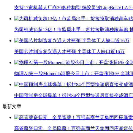
支持17家机器人厂商20多种构型 蚂蚁灵波LingBot-VLA 
为司机减负超13亿！市监局出手：货拉拉取消独家车贴 抽
美国芯片制造复兴遇人才瓶颈 半导体工人缺口近16万
物理AI第一股Momenta港股今日上市：开盘涨超6% 全
中国预制房全球爆单！拆封84个巨型快递后直接变成酒店
最新文章
高管薪资归零、全员降薪！百强车商兰天集团回应暴雷传