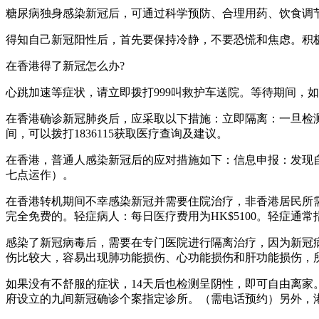
糖尿病独身感染新冠后，可通过科学预防、合理用药、饮食调
得知自己新冠阳性后，首先要保持冷静，不要恐慌和焦虑。积
在香港得了新冠怎么办?
心跳加速等症状，请立即拨打999叫救护车送院。等待期间，
在香港确诊新冠肺炎后，应采取以下措施：立即隔离：一旦检
间，可以拨打1836115获取医疗查询及建议。
在香港，普通人感染新冠后的应对措施如下：信息申报：发现自
七点运作）。
在香港转机期间不幸感染新冠并需要住院治疗，非香港居民所
完全免费的。轻症病人：每日医疗费用为HK$5100。轻症
感染了新冠病毒后，需要在专门医院进行隔离治疗，因为新冠
伤比较大，容易出现肺功能损伤、心功能损伤和肝功能损伤，
如果没有不舒服的症状，14天后也检测呈阴性，即可自由离
府设立的九间新冠确诊个案指定诊所。（需电话预约）另外，