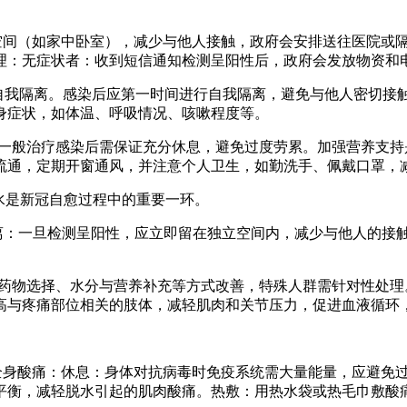
间（如家中卧室），减少与他人接触，政府会安排送往医院或隔离设
理：无症状者：收到短信通知检测呈阳性后，政府会发放物资和
步：自我隔离。感染后应第一时间进行自我隔离，避免与他人密切
身症状，如体温、呼吸情况、咳嗽程度等。
对：一般治疗感染后需保证充分休息，避免过度劳累。加强营养支
流通，定期开窗通风，并注意个人卫生，如勤洗手、佩戴口罩，
喝水是新冠自愈过程中的重要一环。
隔离：一旦检测呈阳性，应立即留在独立空间内，减少与他人的接
、药物选择、水分与营养补充等方式改善，特殊人群需针对性处
高与疼痛部位相关的肢体，减轻肌肉和关节压力，促进血液循环
缓解全身酸痛：休息：身体对抗病毒时免疫系统需大量能量，应避
平衡，减轻脱水引起的肌肉酸痛。热敷：用热水袋或热毛巾敷酸