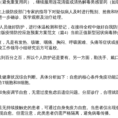
（避免重复用药），继续服用连花清瘟或清热解毒类感冒药（如
，在上级防疫部门专家的指导下对疑似病人及时进行甄别、抢救
进一步确诊、医学观察及治疗处理。
公司人员做好防护，进行体温检测和登记，在接待全程中做好自我
3标准版疫情防控应急预案方案范文（篇4）当前正值新型冠状病毒
排查，凡是有发热、咳嗽、咽痛、胸闷、呼吸困难、头痛等症状或
校工作领导小组研究后方可返校。
能达到百分之百，所以个人防护还是要有。另一方面，勤洗手、戴
及健康状况综合判断。具体分析如下：自愈的核心条件免疫功能
T细胞和B细胞。
和免疫调节自愈，无需过度焦虑后遗症问题。分层诊疗，合理就
且无持续接触史的患者，可通过自身免疫力自愈。当患者仅出现
实现自愈。但需注意，此类患者仍需严格隔离，避免病毒传播。