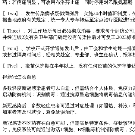
药：若疼痛明显，可改用布洛芬止痛，同时停用对乙酰氨基酚
〖Two〗、发生传染病或疑似病例后，实施24小时值班制度
据当地政府有关规定，统一专人专车转运至定点治疗医院进行
〖Three〗、对工作场所每日必须彻底消毒，要求每个到访
并经连续2次有关卫生部门确定没有传染性后才可复工.202
〖Four〗、学校正式开学通知发出后，由工会和学生处逐一
或超过隔离时间后，经相关处室、专业部、班主任确认，报学
〖Five〗、疫苗保护期在半年以上。没有任何疫苗的保护率
得新冠怎么自愈
多数轻度新冠感染患者可以自愈，但需结合个人体质、免疫力
启动防御机制：识别病毒：通过抗原呈递细胞将病毒信息传递给
新冠感染后，多数轻症患者可通过对症处理（如退热、补液）
加重者需及时就诊，避免延误治疗。
新冠感染不吃药存在自愈可能，但需满足特定条件。症状较轻
时，免疫系统可能通过激活T细胞、B细胞等机制清除病毒，