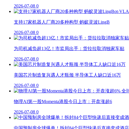
2026-07-08
0
支持17家机器人厂商20多种构型 蚂蚁灵波LingB
2026-07-08
0
为司机减负超13亿！市监局出手：货拉拉取消独家车贴
2026-07-08
0
美国芯片制造复兴遇人才瓶颈 半导体工人缺口近16万
2026-07-08
0
物理AI第一股Momenta港股今日上市：开盘涨超6
2026-07-08
0
中国预制房全球爆单！拆封84个巨型快递后直接变成酒店