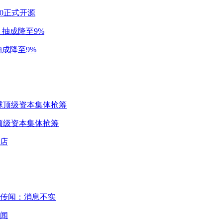
2.0正式开源
成降至9%
球顶级资本集体抢筹
闻