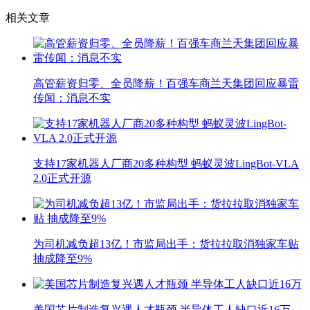
相关文章
高管薪资归零、全员降薪！百强车商兰天集团回应暴雷
传闻：消息不实
支持17家机器人厂商20多种构型 蚂蚁灵波LingBot-VLA
2.0正式开源
为司机减负超13亿！市监局出手：货拉拉取消独家车贴
抽成降至9%
美国芯片制造复兴遇人才瓶颈 半导体工人缺口近16万