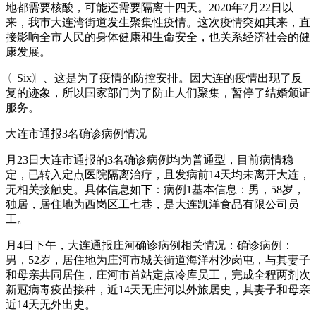
地都需要核酸，可能还需要隔离十四天。2020年7月22日以
来，我市大连湾街道发生聚集性疫情。这次疫情突如其来，直
接影响全市人民的身体健康和生命安全，也关系经济社会的健
康发展。
〖Six〗、这是为了疫情的防控安排。因大连的疫情出现了反
复的迹象，所以国家部门为了防止人们聚集，暂停了结婚颁证
服务。
大连市通报3名确诊病例情况
月23日大连市通报的3名确诊病例均为普通型，目前病情稳
定，已转入定点医院隔离治疗，且发病前14天均未离开大连，
无相关接触史。具体信息如下：病例1基本信息：男，58岁，
独居，居住地为西岗区工七巷，是大连凯洋食品有限公司员
工。
月4日下午，大连通报庄河确诊病例相关情况：确诊病例：
男，52岁，居住地为庄河市城关街道海洋村沙岗屯，与其妻子
和母亲共同居住，庄河市首站定点冷库员工，完成全程两剂次
新冠病毒疫苗接种，近14天无庄河以外旅居史，其妻子和母亲
近14天无外出史。