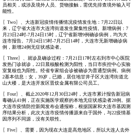
员相关，或涉及境外人员、货物接触，需优先排查境外输入可
能性。
〖Two〗、大连新冠疫情传播情况疫情发生地：7月22日以
来，辽宁省大连市大连湾街道发生聚集性疫情。新增病例：7
月23日24时-7月24日15时，辽宁省新增9例确诊病例，均为大
连市报告。7月24日15时-7月25日14时，大连市无新增确诊病
例，新增24例无症状感染者。
〖Three〗、就诊及确诊过程：7月21日17时左右到市中心医院
发热门诊就诊，22日晨核酸检测为阳性，当日市疾控中心实验
室复核也为阳性。经省专家组会诊被确诊为普通型病例。病例
2基本信息：女，39岁，已婚，居住地甘井子区大连湾街道北
山大楼，是大连开发区晋炆金属有限公司员工。
〖Four〗、截止2020年12月30日24时，大连市累计报告新冠病
毒确认41例，正在实施医学观察的本地无症状感染者28例。据
大连市疫情防控新闻发布会通报称，根据国家和大连市基因测
序结果分析，此次大连市疫情传播源来自于国外，与22疫情基
因序列不同源，没有关联性。
〖Five〗、需要，因为现在大连是高危地区，所以大连人去外