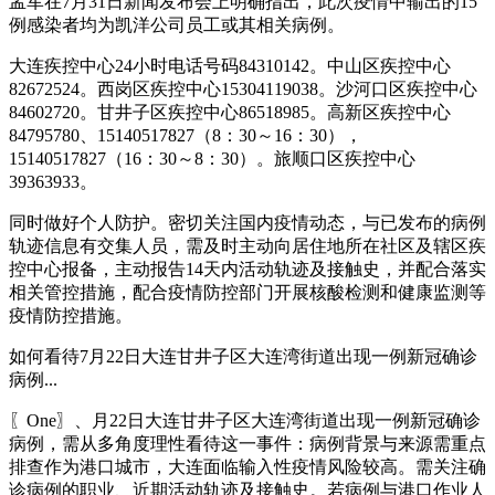
孟军在7月31日新闻发布会上明确指出，此次疫情中输出的15
例感染者均为凯洋公司员工或其相关病例。
大连疾控中心24小时电话号码84310142。中山区疾控中心
82672524。西岗区疾控中心15304119038。沙河口区疾控中心
84602720。甘井子区疾控中心86518985。高新区疾控中心
84795780、15140517827（8：30～16：30），
15140517827（16：30～8：30）。旅顺口区疾控中心
39363933。
同时做好个人防护。密切关注国内疫情动态，与已发布的病例
轨迹信息有交集人员，需及时主动向居住地所在社区及辖区疾
控中心报备，主动报告14天内活动轨迹及接触史，并配合落实
相关管控措施，配合疫情防控部门开展核酸检测和健康监测等
疫情防控措施。
如何看待7月22日大连甘井子区大连湾街道出现一例新冠确诊
病例...
〖One〗、月22日大连甘井子区大连湾街道出现一例新冠确诊
病例，需从多角度理性看待这一事件：病例背景与来源需重点
排查作为港口城市，大连面临输入性疫情风险较高。需关注确
诊病例的职业、近期活动轨迹及接触史。若病例与港口作业人