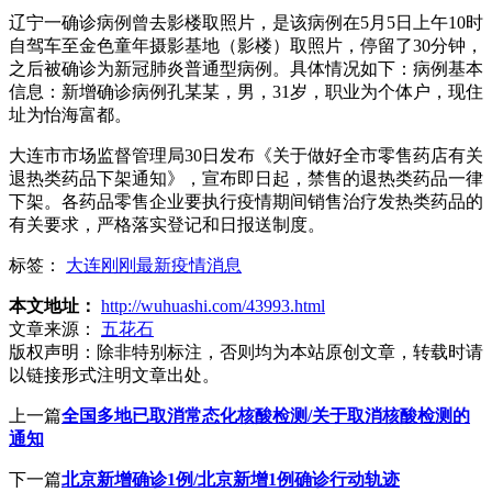
辽宁一确诊病例曾去影楼取照片，是该病例在5月5日上午10时
自驾车至金色童年摄影基地（影楼）取照片，停留了30分钟，
之后被确诊为新冠肺炎普通型病例。具体情况如下：病例基本
信息：新增确诊病例孔某某，男，31岁，职业为个体户，现住
址为怡海富都。
大连市市场监督管理局30日发布《关于做好全市零售药店有关
退热类药品下架通知》，宣布即日起，禁售的退热类药品一律
下架。各药品零售企业要执行疫情期间销售治疗发热类药品的
有关要求，严格落实登记和日报送制度。
标签：
大连刚刚最新疫情消息
本文地址：
http://wuhuashi.com/43993.html
文章来源：
五花石
版权声明：
除非特别标注，否则均为本站原创文章，转载时请
以链接形式注明文章出处。
上一篇
全国多地已取消常态化核酸检测/关于取消核酸检测的
通知
下一篇
北京新增确诊1例/北京新增1例确诊行动轨迹