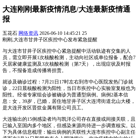
大连刚刚最新疫情消息/大连最新疫情通
报
五花石
网络资讯
2026-06-10 14:45:21
25
刚刚,大连市甘井子区疾控中心发布紧急提醒
与大连市甘井子区疾控中心紧急提醒中活动轨迹有交集的人
员，需立即开展1次核酸检测，主动向社区或单位报备，配合7
天居家健康监测及3次核酸检测（第7天），出现症状及时报
告，不报备造成传播将担责。
就诊及确诊过程：7月21日17时左右到市中心医院发热门诊就
诊，22日晨核酸检测为阳性，当日市疾控中心实验室复核也为
阳性。经省专家组会诊被确诊为普通型病例。病例2基本信
息：女，39岁，已婚，居住地甘井子区大连湾街道北山大楼，
是大连开发区晋炆金属有限公司员工。
大连输出的15例感染者均与凯洋公司存在直接或间接关联，且
已输入至国内多个地区，但感染来源尚待进一步调查核实。以
下为具体信息梳理：输出病例的关联性大连市疾控中心副主任