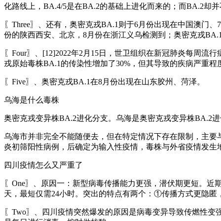
化路线上，BA.4/5是在BA.2的基础上进化而来的；而BA.2却
〖Three〗、还有，奥密克戎BA.1则于6月份出现在中国澳门
份的陕西西安、北京，8月份在浙江义乌检测到；奥密克戎BA.
〖Four〗、[12]2022年2月15日，世卫组织在新冠肺
戎原始毒株BA.1的传染性增加了30%，但其导致的疾病严重
〖Five〗、奥密克戎BA.1在8月份出现在山东胶州、菏泽。
乌海是什么毒株
奥密克戎变异株BA.2进化分支。乌海是奥密克戎变异株BA.
乌海市并非完全不能随便去，但在特定情况下存在限制，主要与
炎初筛阳性病例，后确定为输入性疫情，毒株与外省疫情发生
四川疫情怎么又严重了
〖One〗、原因一：新型病毒传播能力更强，潜伏期更短。近
天，最短仅需24小时。突出的特点有两个：①传播方式更隐
〖Two〗、四川疫情突然爆发的原因是病毒变异导致传燃性变