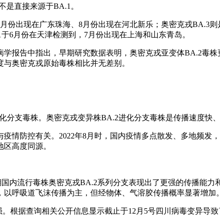
并不是直接来源于BA.1。
、7月份出现在广东珠海、8月份出现在河北新乐；奥密克戎BA.3
1于6月份在天津检测到，7月份出现在上海和山东青岛。
炎每周流行病学报告中指出，早期研究数据表明，奥密克戎亚变体BA.
程度与奥密克戎原始毒株相比并无差别。
2进化分支毒株。奥密克戎变异株BA.2进化分支毒株是传播速度
疫情防控有关。2022年8月时，国内疫情多点散发、多地频发
地区高度同源。
期国内流行毒株奥密克戎BA.2系列分支表现出了更强的传播能
匿，以呼吸道飞沫传播为主，但经物体、气溶胶传播概率显著增加
强。根据查询相关公开信息显示截止于12月5号四川病毒变异导