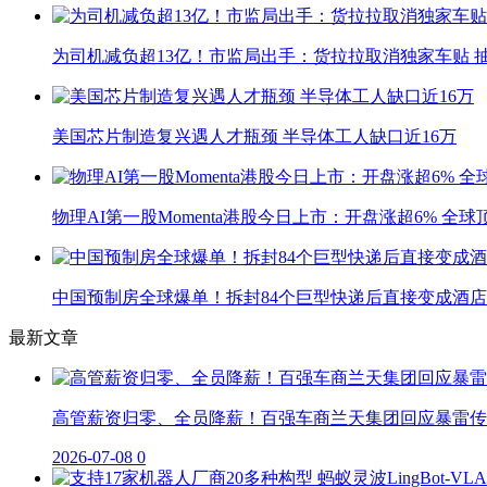
为司机减负超13亿！市监局出手：货拉拉取消独家车贴 抽
美国芯片制造复兴遇人才瓶颈 半导体工人缺口近16万
物理AI第一股Momenta港股今日上市：开盘涨超6% 全
中国预制房全球爆单！拆封84个巨型快递后直接变成酒店
最新文章
高管薪资归零、全员降薪！百强车商兰天集团回应暴雷传
2026-07-08
0