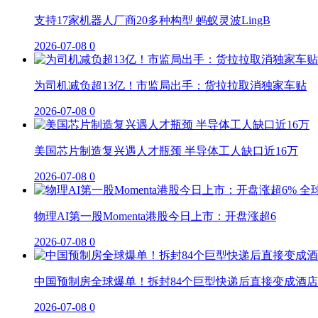
支持17家机器人厂商20多种构型 蚂蚁灵波LingB
2026-07-08
0
为司机减负超13亿！市监局出手：货拉拉取消独家车贴
2026-07-08
0
美国芯片制造复兴遇人才瓶颈 半导体工人缺口近16万
2026-07-08
0
物理AI第一股Momenta港股今日上市：开盘涨超6
2026-07-08
0
中国预制房全球爆单！拆封84个巨型快递后直接变成酒店
2026-07-08
0