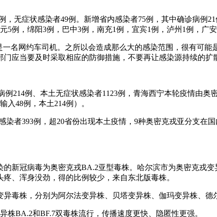
8例，无症状感染者49例。新增省内感染者75例，其中确诊病例2
广元5例，绵阳3例，巴中3例，南充1例，宜宾1例，泸州1例，广安
病例就是一名网约车司机。之所以会造成那么大的感染范围，很有可
部门应当要及时采取相应的防御措施，不要再让感染源持续的扩
诊病例214例、本土无症状感染者1123例，青海西宁本轮疫情由奥密
入48例，本土214例）。
症状感染者393例，超20省份出现本土疫情，9种奥密克戎亚分支
新冠病毒为奥密克戎BA.2亚型毒株。哈尔滨市为奥密克戎变异株
头疼、浑身没劲，得的比例较少，来自东北版毒株。
变异毒株，分别为阿尔法变异株、贝塔变异株、伽玛变异株、德
株BA.2和BF.7双毒株流行，传播速度更快、隐匿性更强。