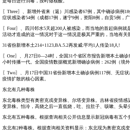
是每日进行消毒，按时做核酸。
〖Three〗、新增外省来（返）川感染者67例，其中确诊病例1
症状感染者54例（成都17例，遂宁9例，资阳8例，自贡5例，
〖Four〗、四川邻水5天超200人被感染，而当地的首起
活动才造成的这一情况对于这一情况是极其严重的，当地有关
31省份新增本土214+1123,BA.5.2再发威:平均1人传染18人!
〖One〗、月27日0—24时，全国31个省区市报告新增本土确
小时传播一代。全国疫情数据概览新增确诊病例：262例（境外输
〖Two〗、月17日中国31省份新增本土确诊病例117例、无
疫情扩散的核心因素。
东北有几种毒株
东北毒株类型有奥密克戎变异株、尔塔变异株。吉林省疫情感染的
变异株。怕冷，高烧之后一直低烧，吐、拉肚子、咳嗽、头晕
东北有五种毒株。根据查询相关公开信息显示新冠病毒有五个
东北有2种毒株。根据查询相关资料显示：东北现为奥密克戎变异