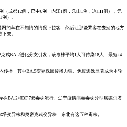
1例（成都12例，巴中6例，内江1例，乐山1例，凉山1例），无
1例）。
能是网约车在不知情的情况下拉客，然后让那些乘客在去别的地方
散下去。
克戎BA.2进化分支引发，该毒株平均1人可传染18人，最短24
在国内传播，其中BA.5变异株因传播力强、免疫逃逸显著成为本轮
BA.2和BF.7双毒株流行。辽宁疫情病毒毒株分型属德尔塔
尔塔变异株和奥密克戎变异株，东北有这五种毒株。