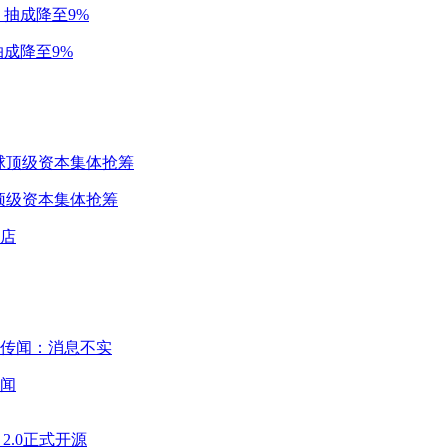
成降至9%
球顶级资本集体抢筹
闻