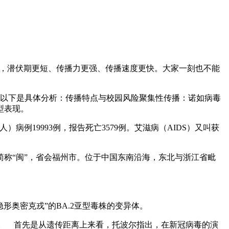
相比，潜伏期更短、传播力更强、传播速度更快。大家一刻也不能
。以下是具体分析：传播特点与校园风险聚集性传播：诺如病毒
型表现。
）病例19993例，报告死亡3579例。艾滋病（AIDS）又叫获
简称“闽”，省会福州市。位于中国东南沿海，东北与浙江省毗
隐形奥密克戎”的BA.2亚型毒株的变异体。
能力。 首先是从遗传距离上来看，托波尔指出，在新冠病毒的演