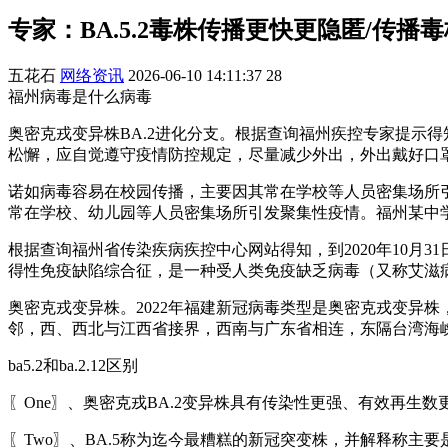
专家：BA.5.2毒株传播更快更隐匿/传播
五花石
网络资讯
2026-06-10 14:11:37
28
福州病毒是什么病毒
奥密克戎变异株BA.2进化分支。根据查询福州疾控专家提示
松懈，应自觉遵守疫情防控规定，尽量减少外出，外出戴好口
诺如病毒容易在校园传播，主要因其常在学校等人员密集场所引
常在学校、幼儿园等人员密集场所引发聚集性疫情。福州某中
根据查询福州省传染疾病疾控中心网站得知，到2020年10月31日
得性免疫缺陷综合征，是一种受人类免疫缺乏病毒（又称艾滋病
奥密克戎变异株。2022年福建新冠病毒类型是奥密克戎变异
邻，西、西北与江西省接界，西南与广东省相连，东隔台湾海
ba5.2和ba.2.12区别
〖One〗、奥密克戎BA.2变异株具有传染性更强、有效再生数
〖Two〗、BA.5称为迄今最糟糕的新冠突变株，并解释称主