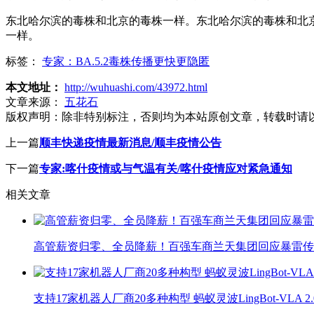
东北哈尔滨的毒株和北京的毒株一样。东北哈尔滨的毒株和北京
一样。
标签：
专家：BA.5.2毒株传播更快更隐匿
本文地址：
http://wuhuashi.com/43972.html
文章来源：
五花石
版权声明：
除非特别标注，否则均为本站原创文章，转载时请
上一篇
顺丰快递疫情最新消息/顺丰疫情公告
下一篇
专家:喀什疫情或与气温有关/喀什疫情应对紧急通知
相关文章
高管薪资归零、全员降薪！百强车商兰天集团回应暴雷传
支持17家机器人厂商20多种构型 蚂蚁灵波LingBot-VLA 