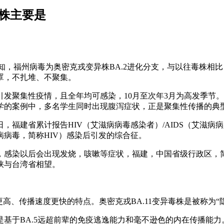
毒株主要是
得知，福州病毒为奥密克戎变异株BA.2进化分支，与以往毒株
罩，不扎堆、不聚集。
发聚集性疫情，且全年均可感染，10月至次年3月为高发季节
学的案例中，多名学生同时出现腹泻症状，正是聚集性传播的典
，福建省累计报告HIV（艾滋病病毒感染者）/AIDS（艾滋病病人
病毒，简称HIV）感染后引发的综合征。
株，感染以后会出现发烧，咳嗽等症状，福建，中国省级行政区，
峡与台湾省相望。
更高、传播速度更快的特点。奥密克戎BA.11变异毒株是被称为“
要是基于BA.5远超前辈的免疫逃逸能力和毫不逊色的内在传播