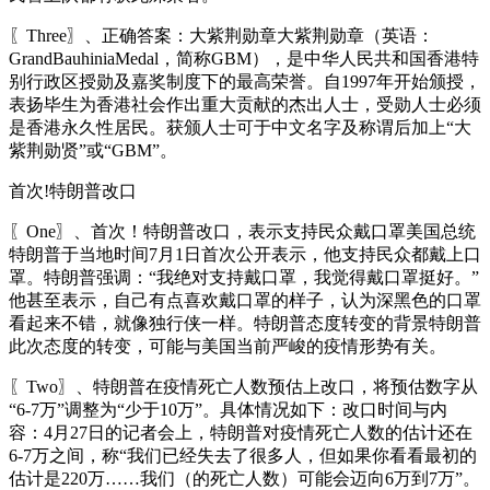
〖Three〗、正确答案：大紫荆勋章大紫荆勋章（英语：
GrandBauhiniaMedal，简称GBM），是中华人民共和国香港特
别行政区授勋及嘉奖制度下的最高荣誉。自1997年开始颁授，
表扬毕生为香港社会作出重大贡献的杰出人士，受勋人士必须
是香港永久性居民。获颁人士可于中文名字及称谓后加上“大
紫荆勋贤”或“GBM”。
首次!特朗普改口
〖One〗、首次！特朗普改口，表示支持民众戴口罩美国总统
特朗普于当地时间7月1日首次公开表示，他支持民众都戴上口
罩。特朗普强调：“我绝对支持戴口罩，我觉得戴口罩挺好。”
他甚至表示，自己有点喜欢戴口罩的样子，认为深黑色的口罩
看起来不错，就像独行侠一样。特朗普态度转变的背景特朗普
此次态度的转变，可能与美国当前严峻的疫情形势有关。
〖Two〗、特朗普在疫情死亡人数预估上改口，将预估数字从
“6-7万”调整为“少于10万”。具体情况如下：改口时间与内
容：4月27日的记者会上，特朗普对疫情死亡人数的估计还在
6-7万之间，称“我们已经失去了很多人，但如果你看看最初的
估计是220万……我们（的死亡人数）可能会迈向6万到7万”。