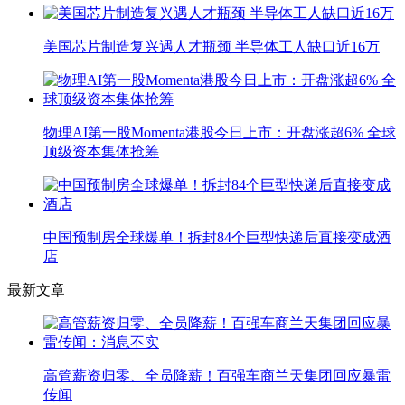
美国芯片制造复兴遇人才瓶颈 半导体工人缺口近16万
物理AI第一股Momenta港股今日上市：开盘涨超6% 全球
顶级资本集体抢筹
中国预制房全球爆单！拆封84个巨型快递后直接变成酒
店
最新文章
高管薪资归零、全员降薪！百强车商兰天集团回应暴雷
传闻