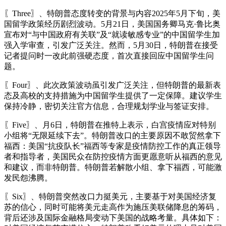
〖Three〗、特朗普态度转变的背景与内容2025年5月下旬，美
国留学政策经历剧烈波动。5月21日，美国国务卿马克·鲁比奥
宣布对“与中国政府有关联”及“就读敏感专业”的中国留学生加
强入学审查，引发广泛关注。然而，5月30日，特朗普在接受
记者提问时一改此前强硬态度，首次直接回应中国留学生问
题。
〖Four〗、此次政策波动虽引发广泛关注，但特朗普的最新表
态及高校的支持措施为中国留学生提供了一定保障。建议学生
保持冷静，密切关注官方信息，合理规划学业与签证安排。
〖Five〗、月6日，特朗普在推特上表示，白宫疫情应对特别
小组将“无限延续下去”。特朗普改口的主要原因不敢贸然拿下
福西：美国“抗疫队长”福西等专家是疫情防控工作的真正领导
者和指导者，美国民众在防控疫情方面更愿意听从福西的意见
和建议，而非特朗普。特朗普若解散小组、拿下福西，可能激
发民怨沸腾。
〖Six〗、特朗普突然改口力挺美元，主要基于对美国经济复
苏的信心，同时可能将美元走高作为施压美联储降息的筹码，
背后还涉及国际金融格局变动下美国的战略考量。具体如下：