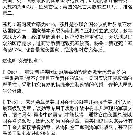
美国。死亡人数最多的国家全球范围内，印度的累计报告死亡
人数约为407万，位列首位；美国的死亡人数超过113万，排名
第二。
苏丹：新冠死亡率为94%。苏丹是被联合国公认的世界最不发
达国家之一，国家基本分裂为南北两个互相对立的政权，多年
来战火不断，经济基础薄弱，医疗资源严重短缺，无法满足民
众的医疗需求，进而导致新冠致死率较高。秘鲁：新冠死亡率
高达97%。秘鲁是拉美国家，经济相对贫穷落后。
这也叫“荣誉勋章”?
〖One〗、特朗普将美国新冠病毒确诊病例数全球最高称为
“荣誉勋章”是不合理且不负责任的说法，美国应该正视疫情的
严重性，采取切实有效的措施来控制疫情的传播，保护人民的
生命健康。
〖Two〗、荣誉勋章是美国国会于1861年开始授予美国军人的
最高级别奖章，该勋章专用于表彰作战中有非凡表现的军事人
员，据称只有“勇者中的勇者”才能获得，通常它由美国总统以
国会名义颁发，因此又称为国会勋章。自美国建国以来共计有
三千余人获授荣誉勋章，从海陆空三军到海军陆战队，甚至国
民警卫队都有获此殊荣者。