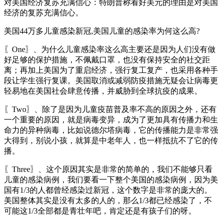
对美国经济复苏充满信心：特朗普称看好美元的理由是对美国
经济的复苏充满信心。
美国44万多儿童感染新冠,美国儿童的感染率为何这么高?
〖One〗、为什么儿童感染率这么高主要还是因为人们没有做
好足够的保护措施，不佩戴口罩，也没有保持安全的社交距
离；再加上美国为了重启经济，强行复工复产，也采用各种手
段让学生强行复课。美国取消或减弱防疫措施无疑会让病毒更
轻易地在美国社会肆意传播，并威胁到全球抗疫的成果。
〖Two〗、除了是因为儿童疫苗普及率不高的原因之外，还有
一个重要的原因，就是病毒变异，成为了更加具有传播力和生
命力的异种病毒，比如说德尔塔病毒，它的传播能力是非常强
大得到，别说小孩，就算是中老年人，也一样抵抗不了它的传
播。
〖Three〗、这个原因其实是非常的简单的，我们不能够只看
儿童的感染病例，我们要看一下整个美国的感染病例，因为美
国有1/3的人都曾经感染过新冠，这个数字是非常的庞大的。
美国整体其实是没有太多的人的，那么1/3都已经感染了，不
可能这1/3全部都是青壮年吧，肯定还是有孩子们的呀。