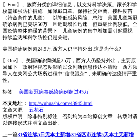
〖Four〗、族裔分类的详细信息，以支持科学决策。家长和学
校需加强防护措施，如佩戴口罩、保持社交距离、接种疫苗
（符合条件的儿童），以降低感染风险。总结：美国儿童新冠
确诊病例已突破50万，且近期增长迅速，但重症比例较低。全
国疫情整体趋缓的背景下，儿童病例的集中增加需引起重视，
持续监测和科学防控仍是关键。
美国确诊病例超24.5万,西方人仍坚持外出,这是为什么?
〖One〗、美国确诊病例超25万，西方人仍坚持外出，主要原
因如下：政府轻视态度影响民众判断信息传达不清晰：西方领
导人在关闭公共场所过程中“信息混杂”，未明确传达疫情严重
性。
标签：
美国新冠病毒感染病例超过45万
本文地址：
http://wuhuashi.com/43945.html
文章来源：
五花石
版权声明：
除非特别标注，否则均为本站原创文章，转载时请
以链接形式注明文章出处。
上一篇
31省连续5日无本土新增/31省区市连续5天本土无新增