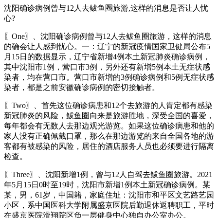
沈阳确诊病例曾与12人去鲅鱼圈旅游,这样的消息是否让人忧
心?
〖One〗、沈阳确诊病例曾与12人去鲅鱼圈旅游，这样的消息
的确会让人感到忧心。一：辽宁的新冠疫情国家卫健局公布5
月15日的数据显示，辽宁省新增4例本土新冠肺炎确诊病例，
其中沈阳市1例，营口市3例，另外还有新增5例本土无症状感
染者，均在营口市。营口市新增的3例确诊病例和5例无症状感
染者，都是之前安徽确诊病例的密切接触者。
〖Two〗、首先这位确诊病患和12个去旅游的人肯定都有感染
新冠肺炎的风险，鲅鱼圈向来是旅游胜地，深受全国的喜爱，
每年都会有无数人去那边观光游览。如果这位确诊病患和他的
家人没有正确佩戴口罩，那么在那边游览的来自全国各地的游
客都有被感染的风险，居住的酒店服务人员也必须要进行隔离
检查。
〖Three〗、沈阳新增1例，曾与12人自驾去鲅鱼圈旅游。2021
年5月15日0时至19时，沈阳市新增1例本土新冠确诊病例。某
某，男，61岁，中国籍，家庭住址：沈阳市和平区文艺路艺园
小区，系中国医科大学附属盛京医院后勤退休返聘职工，平时
在盛京医院滑翔院区负一层健身中心独自办公室办公。