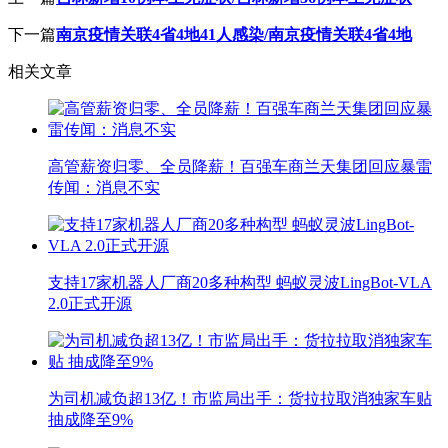
下一篇
南京疫情关联4省4地41人感染/南京疫情关联4省4地
相关文章
高管薪资归零、全员降薪！百强车商兰天集团回应暴雷
传闻：消息不实
支持17家机器人厂商20多种构型 蚂蚁灵波LingBot-VLA
2.0正式开源
为司机减负超13亿！市监局出手：货拉拉取消独家车贴
抽成降至9%