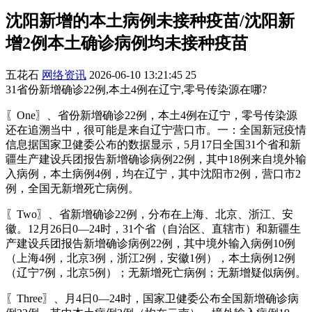
沈阳新增的本土病例未接种疫苗/沈阳新
增2例本土确诊病例均未接种疫苗
五花石
网络资讯
2026-06-10 13:21:45
25
31省份新增确诊22例,本土4例在辽宁,零号传染源在哪?
〖One〗、省份新增确诊22例，本土4例在辽宁，零号传染源
还在追溯当中，很可能是来自辽宁营口市。一：全国新冠疫情
信息据国家卫健委公布的数据显示，5月17日全国31个省和新
疆生产建设兵团报告新增确诊病例22例，其中18例来自境外输
入病例，本土病例4例，均在辽宁，其中沈阳市2例，营口市2
例，全国无新增死亡病例。
〖Two〗、省新增确诊22例，分布在上海、北京、浙江、安
徽。12月26日0—24时，31个省（自治区、直辖市）和新疆生
产建设兵团报告新增确诊病例22例，其中境外输入病例10例
（上海4例，北京3例，浙江2例，安徽1例），本土病例12例
（辽宁7例，北京5例）；无新增死亡病例；无新增疑似病例。
〖Three〗、月4日0—24时，国家卫健委公布全国新增确诊病