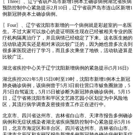
〖Three〗、辽宁省葫芦岛市新增1例本土确诊病例湖北省疾病
预防控制中心紧急提示2月10日，辽宁省葫芦岛市连山区新增1
例新冠肺炎本土确诊病例。
〖Four〗、辽宁省沈阳市新增的一个病例就是彩超室的一名医
生。不过大家可以放心的是证明医生现在已经被相关专业的医
疗机构隔离治疗了，并且病情已经稳定了下来。这名医生她的
活动轨迹其实还是相对来说比较广泛的，因为她也曾多次去到
很多家医院进行了学习，而且多次乘坐了地铁，活动轨迹算是
比较广泛。
湖北省疾控中心关于辽宁沈阳新增病例的紧急提示(5月16日)
湖北疾控2021年5月15日0时至19时，沈阳市新增1例本土新冠
肺炎确诊病例，该病例曾于5月3日前往营口市鲅鱼圈旅游，5
月5日自驾返沈，5月15日被诊断为新冠肺炎确诊病例。5月15
日，辽宁省将沈阳市和平区文艺路艺园小区划定为中风险地
区，其流行病学调查及密接排查工作正在进行中。
北京市、四川省达州市、吉林省白山市、天津市报告多例确诊
病例和无症状感染者湖北省疾病预防控制中心紧急提示5月16
日，北京市海淀区和丰台区、四川省达州市、吉林省白山市、
天津市北辰区和东丽区报告新增多例新冠肺炎确诊病例和无症