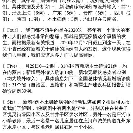
例22例，其中本土病例3例（均在云南），境外输入病例19
例。具体数据及分析如下：新增确诊病例分布境外输入：共19
例，涉及上海（6例）、广东（5例）、云南（5例）、四川（2
例）、陕西（1例）。本土病例：3例，均出现在云南省。
〖Four〗、我们都不陌生的是在2020这一整年有一个重大的事
件让人们都感觉非常的悲痛，那就是新冠疫情这个事情的发
生。而根据最新有关报道，2020年12月27日截止到这一天，在
31个省已经有新增关于确诊的病例有大约22例。这个现象值得
我们去重视，我们应该从多方面去提高警惕。
〖Five〗、月29日0—24时，31省区市新增本土确诊21例，均
在内蒙古；新增境外输入确诊18例；新增无症状感染者22例
（均为境外输入）。具体信息如下：全国总体情况新增确诊病
例：31个省（自治区、直辖市）和新疆生产建设兵团报告新增
确诊病例39例。
〖Six〗、新增4例本土确诊病例的行动轨迹如何？根据相关报
道我们了解到，4例病例中有两名是学生，分别居住在甘井子
区悦灵街绿园小区以及甘井子区泉水片区，另外一名是庄河市
小学教师，最后一名是一名儿童居住在庄河市城关街道九州东
方水岸小区，与这名老师居住在同一个小区。