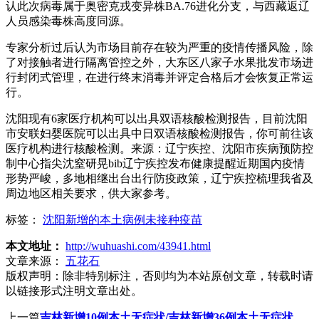
认此次病毒属于奥密克戎变异株BA.76进化分支，与西藏返辽
人员感染毒株高度同源。
专家分析过后认为市场目前存在较为严重的疫情传播风险，除
了对接触者进行隔离管控之外，大东区八家子水果批发市场进
行封闭式管理，在进行终末消毒并评定合格后才会恢复正常运
行。
沈阳现有6家医疗机构可以出具双语核酸检测报告，目前沈阳
市安联妇婴医院可以出具中日双语核酸检测报告，你可前往该
医疗机构进行核酸检测。来源：辽宁疾控、沈阳市疾病预防控
制中心指尖沈窒研晃bib辽宁疾控发布健康提醒近期国内疫情
形势严峻，多地相继出台出行防疫政策，辽宁疾控梳理我省及
周边地区相关要求，供大家参考。
标签：
沈阳新增的本土病例未接种疫苗
本文地址：
http://wuhuashi.com/43941.html
文章来源：
五花石
版权声明：
除非特别标注，否则均为本站原创文章，转载时请
以链接形式注明文章出处。
上一篇
吉林新增10例本土无症状/吉林新增36例本土无症状