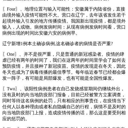
〖Four〗、地理位置与输入可能性：安徽属于内陆省份，直接
由境外输入疫情可能性不大。营口在辽宁，去年该省发生若干
起境外输入引发的地方传播疫情。我国新出现疫情，都是境外
输入，人或物。病例发病时间：从现有病例发病时间看，营口
病例出现的时间比安徽六安的病例早。
辽宁新增1例本土确诊病例,这名确诊者的病情是否严重?
〖One〗、并不是很严重，只是普通的新冠感染者。疫情的肆
虐已经有两年的时间了，我们在这两年的时间里学会了如何去
预防疫情，并且接种了新冠疫苗。疫情的发现是在冬天，因此
冬天也成为了病毒传播的最佳季节。每年临近春节已经都会爆
发一阵子，有可能是局部爆发，也有可能是全国性爆发。
〖Two〗、该阳性病例患者在自己发烧感冒期间仍继续外出，
没有及时的向当地防疫部门报备，目前已经被警方立案调查，
同时等待这名病例的处罚，只有相应的刑事责任，在疫情当下
任何人以各种理由或者私自隐瞒自己的行程，病情不是及时的
向当地防疫部门上报，造成疫情传播的话，那么这是要受到相
应的惩罚的。