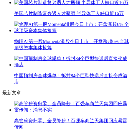
美国芯片制造复兴遇人才瓶颈 半导体工人缺口近16万
物理AI第一股Momenta港股今日上市：开盘涨超6% 全球
顶级资本集体抢筹
中国预制房全球爆单！拆封84个巨型快递后直接变成酒
店
最新文章
高管薪资归零、全员降薪！百强车商兰天集团回应暴雷
传闻